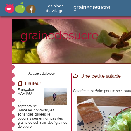
Les blogs
grainedesucre
du village
grainedesucre
> Accueil du blog <
Une petite salade
L'auteur
Françoise
Colorée et parfaite pour le soir : sal
HAMIAU
La
septentaine,
j'aime les contacts, les
échanges d'idées, je
voudrais semer non pas des
grains de sel mais des "graines
de sucre"