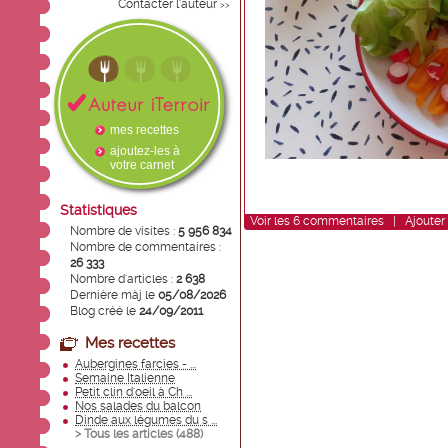
Contacter l'auteur
>>
mes recettes
ajoutez-les à
votre carnet
Statistiques
Voir
les
6
commentaires
|
Ajouter
Nombre de visites :
5 956 834
Nombre de commentaires :
26 333
Nombre d'articles :
2 638
Dernière màj le
05/08/2026
Blog créé le
24/09/2011
Mes recettes
Aubergines farcies - ...
Semaine Italienne
Petit clin d'oeil à Ch ...
Nos salades du balcon
Dinde aux légumes du s ...
> Tous les articles (
488
)