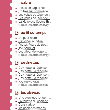
suivre
Roses en papier : le ...
Un très bel hommage
Les voiles de légende ...
Les voiles de légende ...
La Halle des Soeurs Bl ...
> Tous les articles (
147
)
au fil du temps
Un petit resto
Clin d'oeil à Sylvie
Petites fleurs de trot ...
Joli bouquet
petit fleur de trottoi ...
> Tous les articles (
1351
)
devinettes
Devinette la réponse
Devinette : la réponse
Devinette la réponse. ...
Devinette : la réponse
voyage voyage
> Tous les articles (
74
)
les oiseaux
Une bien jolie rencont ...
La toilette du goéland
Dans l'arbre
les goélands marins