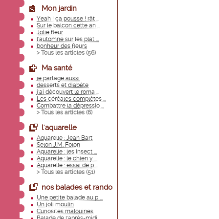
Mon jardin
Yeah ! ça pousse ! rât ...
Sur le balcon cette an ...
Jolie fleur
l'automne sur les plat ...
bonheur des fleurs
> Tous les articles (
56
)
Ma santé
je partage aussi
desserts et diabète
j'ai découvert le roma ...
Les céréales complètes ...
Combattre la dépressio ...
> Tous les articles (
6
)
l'aquarelle
Aquarelle : Jean Bart
Selon J.M. Folon
Aquarelle : les insect ...
Aquarelle : le chien y ...
Aquarelle : essai de p ...
> Tous les articles (
51
)
nos balades et rando
Une petite balade au p ...
Un joli moulin
Curiosités malouines
Balade de l'après-midi