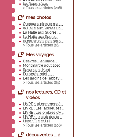
les fleurs d'eau
> Tous les articles (
208
)
mes photos
Quelques ciels le mati ...
la Halle aux Sucres un ...
La Halle aux Sucres . ...
La Halle aux Sucres .
la pause des oies sauv ...
> Tous les articles (
16
)
Mes voyages
Desvres... le village ...
Montmartre août 2010
Sevenoaks Kent
Et l'après-midi.... l ...
Les jardins de l'abbay ...
> Tous les articles (
69
)
nos lectures, CD et
vidéos
LIVRE : j'ai commencé ...
LIVRE : Les fabuleuses ...
LIVRE : Les ombres d'A ...
LIVRE : Le club des le ...
Livre : Elle et Lui
> Tous les articles (
106
)
découvertes ... à