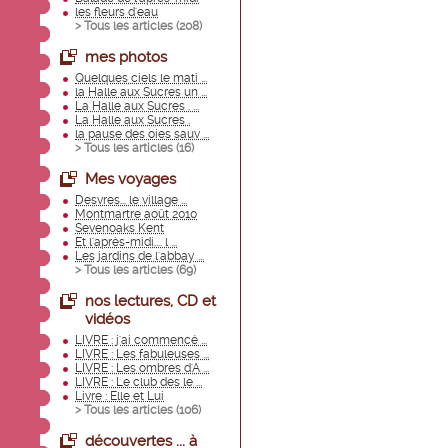
les fleurs d'eau
> Tous les articles (
208
)
mes photos
Quelques ciels le mati ...
la Halle aux Sucres un ...
La Halle aux Sucres . ...
La Halle aux Sucres .
la pause des oies sauv ...
> Tous les articles (
16
)
Mes voyages
Desvres... le village ...
Montmartre août 2010
Sevenoaks Kent
Et l'après-midi.... l ...
Les jardins de l'abbay ...
> Tous les articles (
69
)
nos lectures, CD et
vidéos
LIVRE : j'ai commencé ...
LIVRE : Les fabuleuses ...
LIVRE : Les ombres d'A ...
LIVRE : Le club des le ...
Livre : Elle et Lui
> Tous les articles (
106
)
découvertes ... à