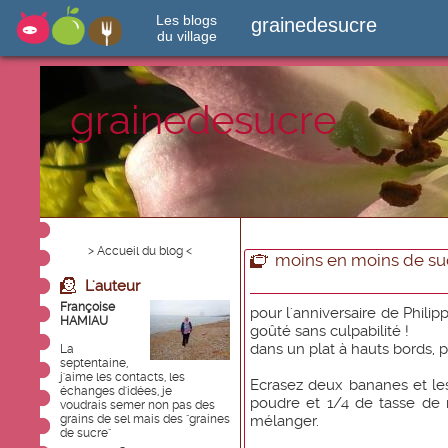
Les blogs
grainedesucre
du village
grainedesucre
> Accueil du blog <
moins en moins de su
L'auteur
Françoise
pour l'anniversaire de Phili
HAMIAU
goûté sans culpabilité !
dans un plat à hauts bords, p
La
septentaine,
j'aime les contacts, les
Ecrasez deux bananes et l
échanges d'idées, je
poudre et 1/4 de tasse de 
voudrais semer non pas des
grains de sel mais des "graines
mélanger.
de sucre"