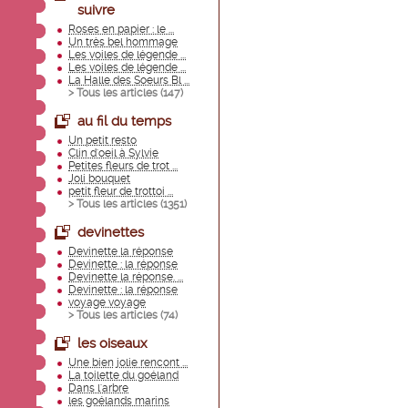
suivre
Roses en papier : le ...
Un très bel hommage
Les voiles de légende ...
Les voiles de légende ...
La Halle des Soeurs Bl ...
> Tous les articles (
147
)
au fil du temps
Un petit resto
Clin d'oeil à Sylvie
Petites fleurs de trot ...
Joli bouquet
petit fleur de trottoi ...
> Tous les articles (
1351
)
devinettes
Devinette la réponse
Devinette : la réponse
Devinette la réponse. ...
Devinette : la réponse
voyage voyage
> Tous les articles (
74
)
les oiseaux
Une bien jolie rencont ...
La toilette du goéland
Dans l'arbre
les goélands marins