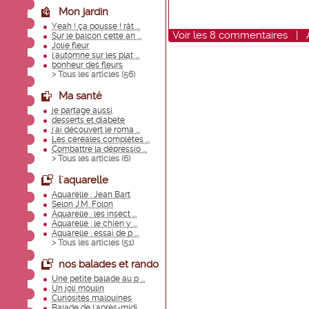
Mon jardin
Yeah ! ça pousse ! rât ...
Voir
les
8
commentaires
|
Sur le balcon cette an ...
Jolie fleur
l'automne sur les plat ...
bonheur des fleurs
> Tous les articles (
56
)
Ma santé
je partage aussi
desserts et diabète
j'ai découvert le roma ...
Les céréales complètes ...
Combattre la dépressio ...
> Tous les articles (
6
)
l'aquarelle
Aquarelle : Jean Bart
Selon J.M. Folon
Aquarelle : les insect ...
Aquarelle : le chien y ...
Aquarelle : essai de p ...
> Tous les articles (
51
)
nos balades et rando
Une petite balade au p ...
Un joli moulin
Curiosités malouines
Balade de l'après-midi