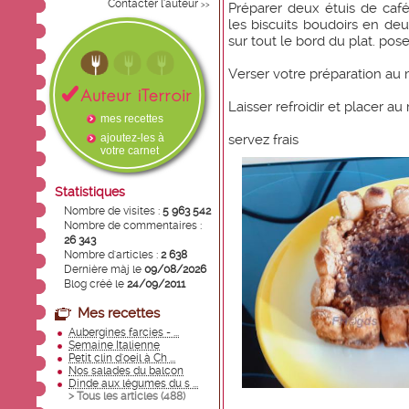
Contacter l'auteur
>>
Préparer deux étuis de caf
les biscuits boudoirs en deu
sur tout le bord du plat. pos
Verser votre préparation au m
Laisser refroidir et placer au
mes recettes
ajoutez-les à
servez frais
votre carnet
Statistiques
Nombre de visites :
5 963 542
Nombre de commentaires :
26 343
Nombre d'articles :
2 638
Dernière màj le
09/08/2026
Blog créé le
24/09/2011
Mes recettes
Aubergines farcies - ...
Semaine Italienne
Petit clin d'oeil à Ch ...
Nos salades du balcon
Dinde aux légumes du s ...
> Tous les articles (
488
)