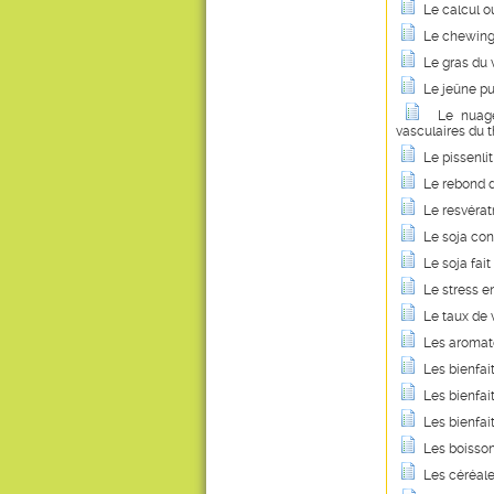
Le calcul o
Le chewing-
Le gras du 
Le jeûne pur
Le nuage
vasculaires du 
Le pissenl
Le rebond d
Le resvérat
Le soja con
Le soja fai
Le stress e
Le taux de 
Les aromate
Les bienfait
Les bienfai
Les bienfai
Les boisson
Les céréale