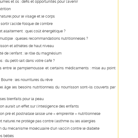
gumes et os : défis et opportunités pour l'avenir
trition
urel pour le visage et le corps
sortir l'acide folique de l'ombre
t allaitement : quel coût énergétique ?
ultiple : quelles recommandations nutritionnelles ?
isson et athlètes de haut niveau
té de l'enfant : le rôle du magnésium
 : du petit-lait dans votre café ?
ns entre le pamplemousse et certains médicaments : mise au point
Bourre : les nourritures du rêve
el âge les besoins nutritionnels du nourrisson sont-ils couverts par
 ses bienfaits pour la peau
on aurait un effet sur l'intelligence des enfants
ion pré et postnatale laisse une « empreinte » nutritionnelle
nt naturel ne protège pas contre l'asthme ou les allergies
on du mécanisme moléculaire d'un vaccin contre le diabète
des bébés