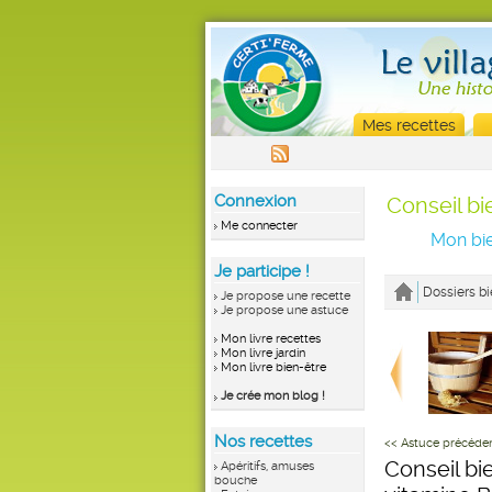
Mes recettes
Connexion
Conseil bi
Me connecter
Mon bie
Je participe !
Dossiers bi
Je propose une recette
Je propose une astuce
Mon livre recettes
Mon livre jardin
Mon livre bien-être
Je crée mon blog !
Nos recettes
<< Astuce précéde
Conseil bi
Apéritifs, amuses
bouche