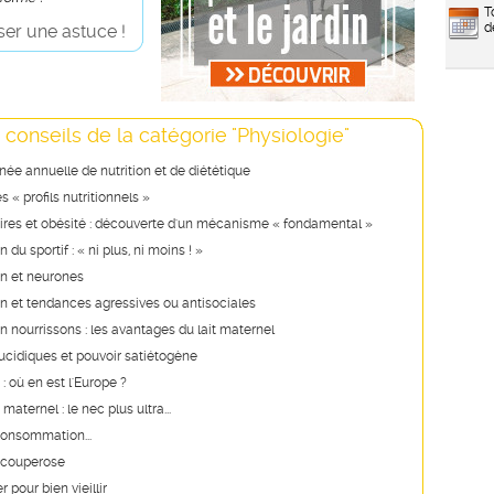
T
d
er une astuce !
 conseils de la catégorie "Physiologie"
ée annuelle de nutrition et de diététique
 « profils nutritionnels »
aires et obésité : découverte d'un mécanisme « fondamental »
 du sportif : « ni plus, ni moins ! »
on et neurones
n et tendances agressives ou antisociales
n nourrissons : les avantages du lait maternel
ucidiques et pouvoir satiétogène
: où en est l'Europe ?
maternel : le nec plus ultra...
consommation...
a couperose
 pour bien vieillir