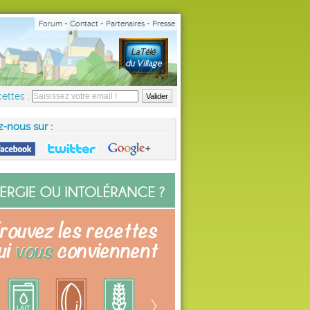
Forum
-
Contact
-
Partenaires
-
Presse
ettes :
z-nous sur :