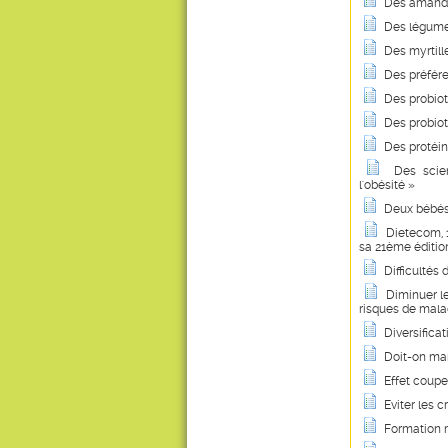
Des amande
Des légume
Des myrtill
Des préfére
Des probiot
Des probiot
Des protéin
Des scie
l'obésité »
Deux bébés 
Dietecom, 1
sa 21ème éditio
Difficulté
Diminuer le
risques de mala
Diversificat
Doit-on man
Effet coupe
Eviter les 
Formation m