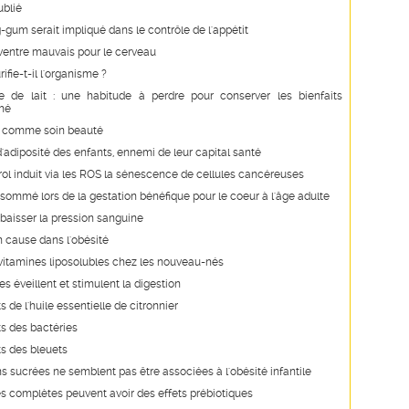
ublié
gum serait impliqué dans le contrôle de l'appétit
ventre mauvais pour le cerveau
ifie-t-il l'organisme ?
 de lait : une habitude à perdre pour conserver les bienfaits
thé
it comme soin beauté
'adiposité des enfants, ennemi de leur capital santé
rol induit via les ROS la sénescence de cellules cancéreuses
sommé lors de la gestation bénéfique pour le coeur à l'âge adulte
t baisser la pression sanguine
n cause dans l'obésité
vitamines liposolubles chez les nouveau-nés
s éveillent et stimulent la digestion
s de l'huile essentielle de citronnier
ts des bactéries
ts des bleuets
s sucrées ne semblent pas être associées à l'obésité infantile
s complètes peuvent avoir des effets prébiotiques