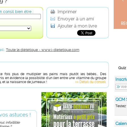
9 ?
Imprimer
 consil bien être :
Envoyer à un ami
Ajouter à mon livre
il :
Toute la diététique - www.i-dietetique.com
Quiz 
tte fois plus de multiplier les pains mais plutôt les bébés... Des
is en évidence la possibilité d'un lien entre une vitamine du groupe
Inscri
9, et la naissance de jumeaux !
>> Détail du conseil
QCM 
Testez 
vos astuces !
uc infaillible
Calen
 forme ?