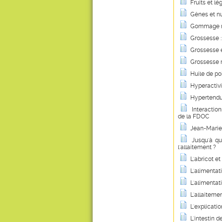
Fruits et lé
Gènes et nu
Gommage nat
Grossesse : 
Grossesse e
Grossesse m
Huile de po
Hyperactivi
Hypertendus
Interactio
de la FDOC
Jean-Marie 
Jusqu'à qu
l'allaitement ?
L'abricot et
L'alimentati
L'alimentat
L'allaiteme
L'explicati
L'intestin 