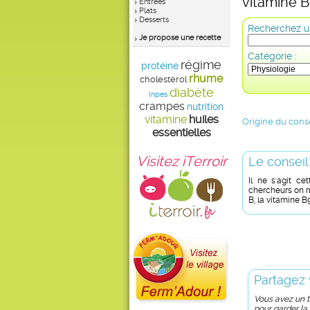
vitamine B
Entrées
Plats
Desserts
Recherchez un
Je propose une recette
Catégorie :
régime
protéine
rhume
cholestérol
diabète
Inpes
crampes
nutrition
vitamine
huiles
Origine du conse
essentielles
Visitez iTerroir
Le conseil
Il ne s'agit ce
chercheurs on m
B, la vitamine B
Partagez 
Vous avez un tr
pour garder la