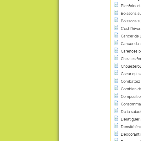
Bienfaits d
Boissons suc
Boissons su
C'est l'hiv
Cancer de la
Cancer du s
Carences bi
Chez les fe
Cholestérol 
Coeur qui so
Combattez l
Combien de 
Composition
Consommati
De la salad
Défatiguer
Densité éne
Déodorant 