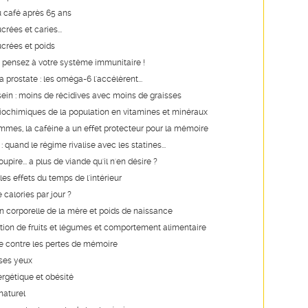
u café après 65 ans
rées et caries...
crées et poids
er, pensez à votre système immunitaire !
 prostate : les oméga-6 l'accélèrent...
ein : moins de récidives avec moins de graisses
ochimiques de la population en vitamines et minéraux
mmes, la caféine a un effet protecteur pour la mémoire
: quand le régime rivalise avec les statines...
upire... a plus de viande qu'il n'en désire ?
es effets du temps de l'intérieur
calories par jour ?
 corporelle de la mère et poids de naissance
on de fruits et légumes et comportement alimentaire
e contre les pertes de mémoire
 ses yeux
rgétique et obésité
naturel