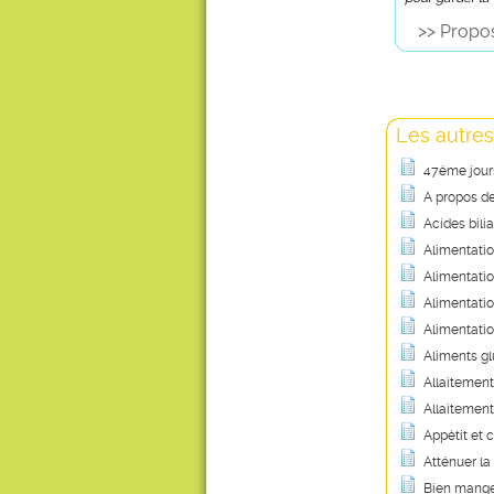
>> Propos
Les autres
47ème journ
A propos des
Acides bili
Alimentation
Alimentati
Alimentatio
Alimentatio
Aliments gl
Allaitement 
Allaitement 
Appétit et 
Atténuer l
Bien manger