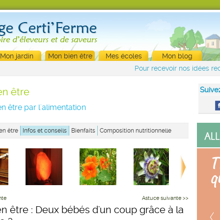
Mon jardin
Mon bien être
Mes écoles
Mon blog
Pour recevoir nos idées rec
Suive
en être
n être par l'alimentation
en être
Infos et conseils
Bienfaits
Composition nutritionnelle
nte
Astuce suivante >>
en être : Deux bébés d'un coup grâce à la