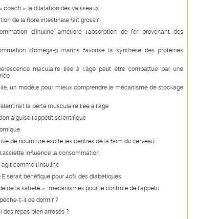
« coach » la dilatation des vaisseaux
on de la flore intestinale fait grossir !
ommation d'inuline améliore l'absorption de fer provenant des
mmation d'oméga-3 marins favorise la synthèse des protéines
érescence maculaire liée à l'âge peut être combattue par une
riée
hile, un modèle pour mieux comprendre le mécanisme de stockage
alentirait la perte musculaire liée à l'âge
on aiguise l'appétit scientifique
nomique
ive de nourriture excite les centres de la faim du cerveau
e l'assiette influence la consommation
e agit comme l'insuline
 E serait bénéfique pour 40% des diabétiques
e de la satiété » : mécanismes pour le contrôle de l'appétit
êche-t-il de dormir ?
i des repas bien arrosés ?