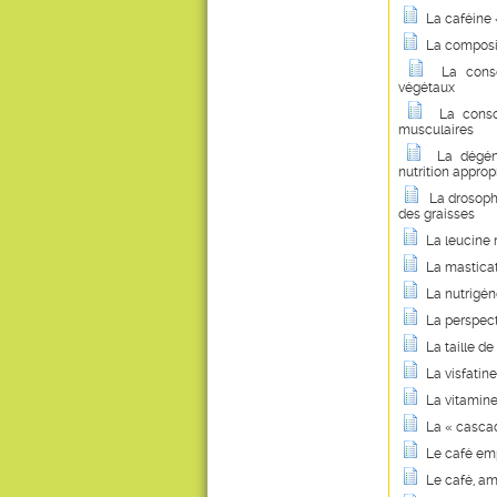
La caféine 
La compositi
La cons
végétaux
La conso
musculaires
La dégén
nutrition approp
La drosop
des graisses
La leucine r
La masticati
La nutrigé
La perspect
La taille d
La visfatin
La vitamine
La « cascad
Le café emp
Le café, am