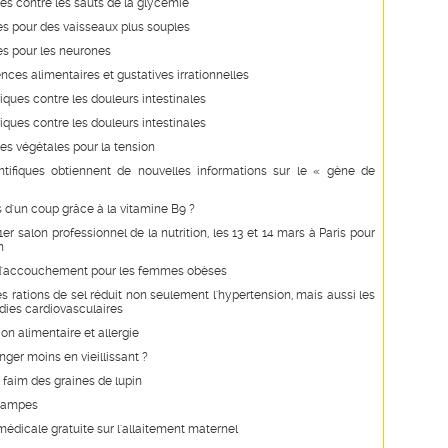
s contre les sauts de la glycémie
s pour des vaisseaux plus souples
es pour les neurones
nces alimentaires et gustatives irrationnelles
iques contre les douleurs intestinales
iques contre les douleurs intestinales
es végétales pour la tension
ntifiques obtiennent de nouvelles informations sur le « gène de
d'un coup grâce à la vitamine B9 ?
er salon professionnel de la nutrition, les 13 et 14 mars à Paris pour
n
s d'accouchement pour les femmes obèses
s rations de sel réduit non seulement l'hypertension, mais aussi les
dies cardiovasculaires
ion alimentaire et allergie
ger moins en vieillissant ?
 faim des graines de lupin
crampes
édicale gratuite sur l'allaitement maternel