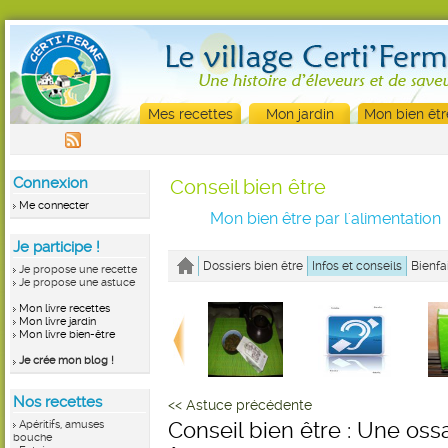
Mes recettes
Mon jardin
Mon bien êtr
Connexion
Conseil bien être
Me connecter
Mon bien être par l'alimentation
Je participe !
Dossiers bien être
Infos et conseils
Bienfa
Je propose une recette
Je propose une astuce
Mon livre recettes
Mon livre jardin
Mon livre bien-être
Je crée mon blog !
Nos recettes
<< Astuce précédente
Apéritifs, amuses
Conseil bien être : Une ossa
bouche