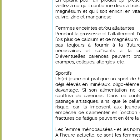
En optant pour un produit qui préser
veillez à ce qu'il contienne deux à troi
magnésium et qu'il soit enrichi en vita
cuivre, zinc et manganèse.
Femmes enceintes et/ou allaitantes
Pendant la grossesse et l'allaitement, 
fois plus de calcium et de magnésium. L
pas toujours à fournir à la (futu
nécessaires et suffisants à la 
D'éventuelles carences peuvent pr
crampes, coliques, allergies, etc.
Sportifs
Un(e) jeune qui pratique un sport de 
déjà élevés en minéraux, oligo-éléme
davantage. Si son alimentation ne c
souffrira de carences. Dans ce cont
patinage artistiques, ainsi que le balle
risque, car ils imposent aux jeun
empêche de s'alimenter en fonction d
fractures de fatigue peuvent en être l
Les femme ménopausées - et les ho
A l'heure actuelle, ce sont les femm