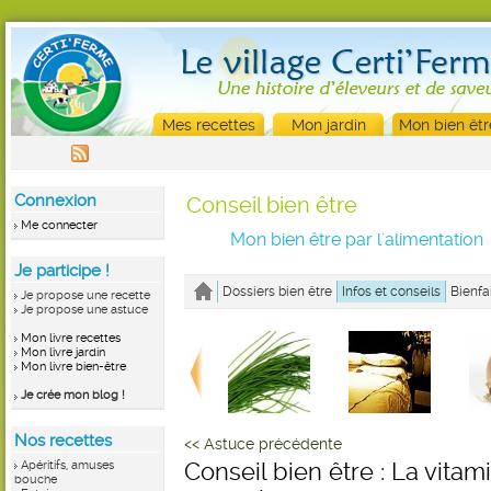
Mes recettes
Mon jardin
Mon bien êtr
Connexion
Conseil bien être
Me connecter
Mon bien être par l'alimentation
Je participe !
Dossiers bien être
Infos et conseils
Bienfa
Je propose une recette
Je propose une astuce
Mon livre recettes
Mon livre jardin
Mon livre bien-être
Je crée mon blog !
Nos recettes
<< Astuce précédente
Apéritifs, amuses
Conseil bien être : La vitam
bouche