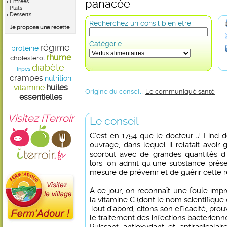
panacée
Entrées
Plats
Desserts
Recherchez un consil bien être :
Je propose une recette
Catégorie :
régime
protéine
rhume
cholestérol
diabète
Inpes
crampes
nutrition
vitamine
huiles
Origine du conseil :
Le communiqué santé
essentielles
Visitez iTerroir
Le conseil
C'est en 1754 que le docteur J. Lind de
ouvrage, dans lequel il relatait avoir 
scorbut avec de grandes quantités d'
lors, on admit qu'une substance prése
mesure de prévenir et de guérir cette 
A ce jour, on reconnaît une foule imp
la vitamine C (dont le nom scientifique
Tout d'abord, citons son efficacité, pro
le traitement des infections bactérienne