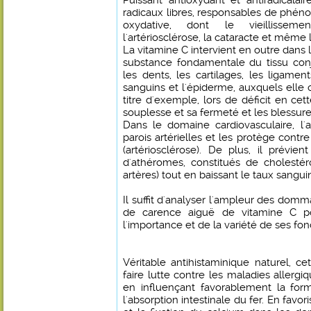
Puissant antioxydant et antiradicalai
radicaux libres, responsables de ph
oxydative, dont le vieillissemen
l'artériosclérose, la cataracte et même 
La vitamine C intervient en outre dans 
substance fondamentale du tissu conj
les dents, les cartilages, les ligamen
sanguins et l'épiderme, auxquels elle c
titre d'exemple, lors de déficit en cet
souplesse et sa fermeté et les blessures
Dans le domaine cardiovasculaire, l'a
parois artérielles et les protège cont
(artériosclérose). De plus, il prévien
d'athéromes, constitués de cholestér
artères) tout en baissant le taux sangui
Il suffit d'analyser l'ampleur des dom
de carence aiguë de vitamine C p
l'importance et de la variété de ses fon
Véritable antihistaminique naturel, ce
faire lutte contre les maladies allergi
en influençant favorablement la for
l'absorption intestinale du fer. En favori