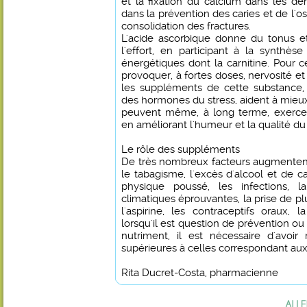
et la fixation du calcium dans les dent
dans la prévention des caries et de l'o
consolidation des fractures.
L'acide ascorbique donne du tonus e
l'effort, en participant à la synthè
énergétiques dont la carnitine. Pour ce
provoquer, à fortes doses, nervosité et
les suppléments de cette substance, 
des hormones du stress, aident à mieu
peuvent même, à long terme, exercer 
en améliorant l'humeur et la qualité d
Le rôle des suppléments
De très nombreux facteurs augmentent
le tabagisme, l'excès d'alcool et de ca
physique poussé, les infections, la
climatiques éprouvantes, la prise de pl
l'aspirine, les contraceptifs oraux, l
lorsqu'il est question de prévention ou 
nutriment, il est nécessaire d'avoi
supérieures à celles correspondant au
Rita Ducret-Costa, pharmacienne