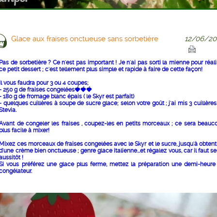
Glace aux fraises onctueuse sans sorbetière
12/06/20
Pas de sorbetière ? Ce n'est pas important ! Je n'ai pas sorti la mienne pour réali
ce petit dessert ; c'est tellement plus simple et rapide à faire de cette façon!
Il vous faudra pour 3 ou 4 coupes;
- 250 g de fraises congelées🍓🍓🍓
- 180 g de fromage blanc épais ( le Skyr est parfait)
- quelques cuillères à soupe de sucre glace; selon votre goût ; j'ai mis 3 cuillères
Stevia.
Avant de congeler les fraises , coupez-les en petits morceaux ; ce sera beauc
plus facile à mixer!
Mixez ces morceaux de fraises congelées avec le Skyr et le sucre, jusqu'à obtent
d'une crème bien onctueuse ; genre glace italienne...et régalez vous, car il faut se
aussitôt !
Si vous préférez une glace plus ferme, mettez la préparation une demi-heure
congélateur.