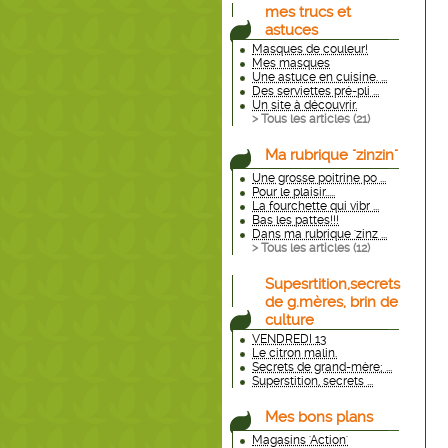
mes trucs et
astuces
Masques de couleur!
Mes masques
Une astuce en cuisine. ...
Des serviettes pré-pli ...
Un site à découvrir.
> Tous les articles (
21
)
Ma rubrique "zinzin"
Une grosse poitrine po ...
Pour le plaisir.....
La fourchette qui vibr ...
Bas les pattes!!!
Dans ma rubrique 'zinz ...
> Tous les articles (
12
)
Supesrtition,secrets
de g.mères, brin de
culture
VENDREDI 13
Le citron malin.
Secrets de grand-mère; ...
Superstition, secrets ...
Mes bons plans
Magasins 'Action'