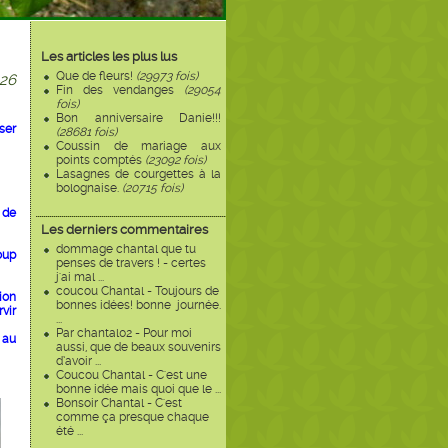
Les articles les plus lus
Que de fleurs!
(29973 fois)
26
Fin des vendanges
(29054
fois)
Bon anniversaire Danie!!!
ser
(28681 fois)
Coussin de mariage aux
points comptés
(23092 fois)
Lasagnes de courgettes à la
bolognaise.
(20715 fois)
 de
Les derniers commentaires
dommage chantal que tu
oup
penses de travers ! - certes
j'ai mal ...
coucou Chantal - Toujours de
ion
bonnes idées! bonne journée.
rvir
...
Par chantal02 - Pour moi
 au
aussi, que de beaux souvenirs
d’avoir ...
Coucou Chantal - C'est une
bonne idée mais quoi que le ...
Bonsoir Chantal - C'est
comme ça presque chaque
été ...