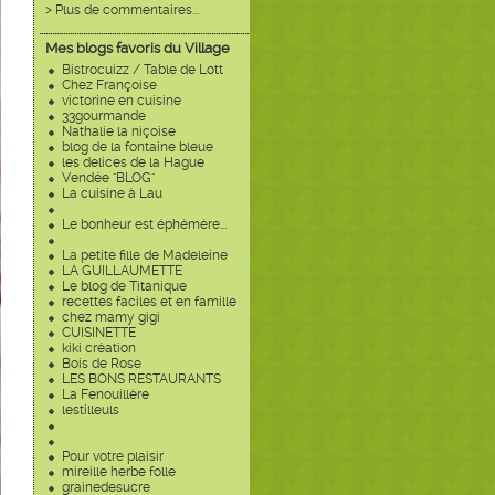
> Plus de commentaires...
Mes blogs favoris du Village
Bistrocuizz / Table de Lott
Chez Françoise
victorine en cuisine
33gourmande
Nathalie la niçoise
blog de la fontaine bleue
les delices de la Hague
Vendée "BLOG"
La cuisine à Lau
Le bonheur est éphémère...
La petite fille de Madeleine
LA GUILLAUMETTE
Le blog de Titanique
recettes faciles et en famille
chez mamy gigi
CUISINETTE
kiki création
Bois de Rose
LES BONS RESTAURANTS
La Fenouillère
lestilleuls
Pour votre plaisir
mireille herbe folle
grainedesucre