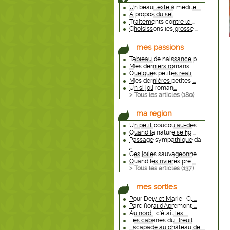
Un beau texte à médite ...
A propos du sel....
Traitements contre le ...
Choisissons les grosse ...
mes passions
Tableau de naissance p ...
Mes derniers romans.
Quelques petites réali ...
Mes dernières petites ...
Un si joli roman...
> Tous les articles (
180
)
ma region
Un petit coucou au-des ...
Quand la nature se fig ...
Passage sympathique da
...
Ces jolies sauvageonne ...
Quand les rivières pre ...
> Tous les articles (
137
)
mes sorties
Pour Dely et Marie -Cl ...
Parc floral d'Apremont ...
Au nord... c'était les ...
Les cabanes du Breuil ...
Escapade au château de ...