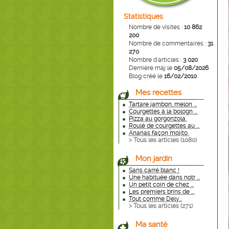
Statistiques
Nombre de visites :
10 862
200
Nombre de commentaires :
31
270
Nombre d'articles :
3 020
Dernière màj le
05/08/2026
Blog créé le
16/02/2010
Mes recettes
Tartare jambon, melon ...
Courgettes à la bologn ...
Pizza au gorgonzola.
Roulé de courgettes au ...
Ananas façon mojito.
> Tous les articles (
1080
)
Mon jardin
Sans carré blanc !
Une habituée dans notr ...
Un petit coin de chez ...
Les premiers brins de ...
Tout comme Dely...
> Tous les articles (
271
)
Ma santé