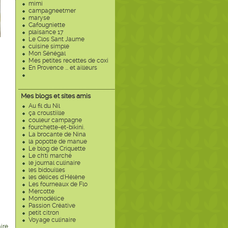
mimi
campagneetmer
maryse
Cafougniette
plaisance 17
Le Clos Sant Jaume
cuisine simple
Mon Sénégal
Mes petites recettes de coxi
En Provence ... et ailleurs
Mes blogs et sites amis
Au fil du Nil
ça croustiille
couleur campagne
fourchette-et-bikini.
La brocante de Nina
la popotte de manue
Le blog de Criquette
Le ch'ti marché
le journal culinaire
les bidouilles
les délices d'Hélène
Les fourneaux de Flo
Mercotte
Momodélice
Passion Créative
petit citron
Voyage culinaire
ire