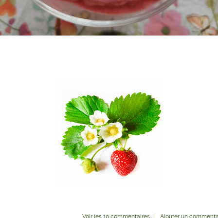
Voir
les
10
commentaires
|
Ajouter un commenta