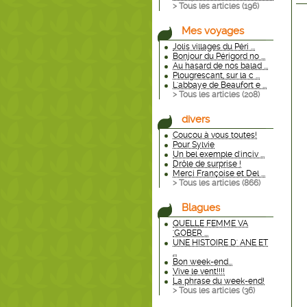
> Tous les articles (
196
)
Mes voyages
Jolis villages du Péri ...
Bonjour du Périgord no ...
Au hasard de nos balad ...
Plougrescant, sur la c ...
L'abbaye de Beaufort e ...
> Tous les articles (
208
)
divers
Coucou à vous toutes!
Pour Sylvie
Un bel exemple d'inciv ...
Drôle de surprise !
Merci Françoise et Del ...
> Tous les articles (
866
)
Blagues
QUELLE FEMME VA
'GOBER ...
UNE HISTOIRE D' ANE ET
...
Bon week-end...
Vive le vent!!!!
La phrase du week-end!
> Tous les articles (
36
)