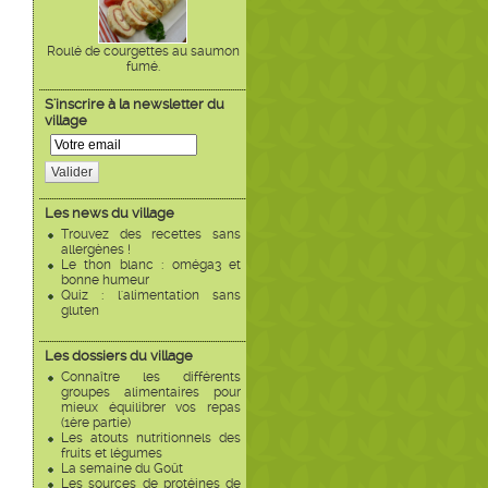
Roulé de courgettes au saumon
fumé.
S'inscrire à la newsletter du
village
Valider
Les news du village
Trouvez des recettes sans
allergènes !
Le thon blanc : oméga3 et
bonne humeur
Quiz : l'alimentation sans
gluten
Les dossiers du village
Connaître les différents
groupes alimentaires pour
mieux équilibrer vos repas
(1ère partie)
Les atouts nutritionnels des
fruits et légumes
La semaine du Goût
Les sources de protéines de