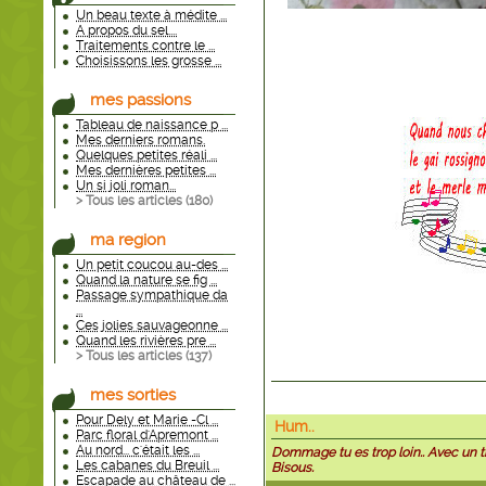
Un beau texte à médite ...
A propos du sel....
Traitements contre le ...
Choisissons les grosse ...
mes passions
Tableau de naissance p ...
Mes derniers romans.
Quelques petites réali ...
Mes dernières petites ...
Un si joli roman...
> Tous les articles (
180
)
ma region
Un petit coucou au-des ...
Quand la nature se fig ...
Passage sympathique da
...
Ces jolies sauvageonne ...
Quand les rivières pre ...
> Tous les articles (
137
)
mes sorties
Pour Dely et Marie -Cl ...
Hum..
Parc floral d'Apremont ...
Au nord... c'était les ...
Dommage tu es trop loin.. Avec un thé
Les cabanes du Breuil ...
Bisous.
Escapade au château de ...