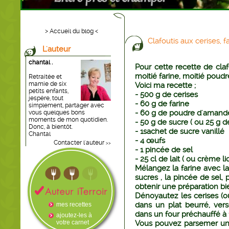
> Accueil du blog <
Clafoutis aux cerises,
L'auteur
chantal .
Pour cette recette de claf
moitié farine, moitié poud
Retraitée et
mamie de six
Voici ma recette ;
petits enfants,
- 500 g de cerises
jespère, tout
- 60 g de farine
simplement, partager avec
- 60 g de poudre d'aman
vous quelques bons
moments de mon quotidien.
- 50 g de sucre ( ou 25 g d
Donc, à bientôt.
- 1sachet de sucre vanillé
Chantal
- 4 œufs
Contacter l'auteur
>>
- 1 pincée de sel
- 25 cl de lait ( ou crème li
Mélangez la farine avec l
sucres , la pincée de sel, 
obtenir une préparation 
Dénoyautez les cerises (ou
dans un plat beurré, vers
mes recettes
dans un four préchauffé à
ajoutez-les à
votre carnet
Vous pouvez parsemer un 