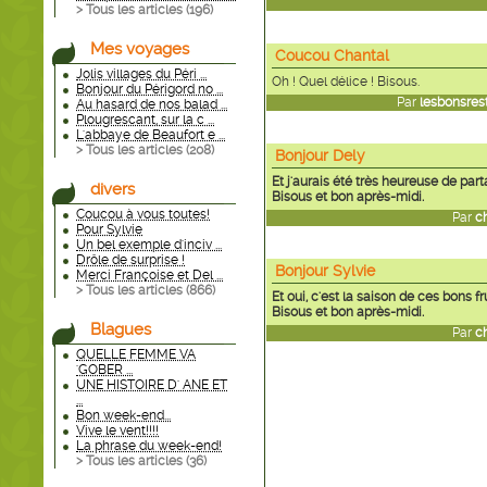
> Tous les articles (
196
)
Mes voyages
Coucou Chantal
Jolis villages du Péri ...
Oh ! Quel délice ! Bisous.
Bonjour du Périgord no ...
Par
lesbonsres
Au hasard de nos balad ...
Plougrescant, sur la c ...
L'abbaye de Beaufort e ...
> Tous les articles (
208
)
Bonjour Dely
Et j'aurais été très heureuse de par
divers
Bisous et bon après-midi.
Coucou à vous toutes!
Par
c
Pour Sylvie
Un bel exemple d'inciv ...
Drôle de surprise !
Bonjour Sylvie
Merci Françoise et Del ...
> Tous les articles (
866
)
Et oui, c'est la saison de ces bons fr
Bisous et bon après-midi.
Blagues
Par
c
QUELLE FEMME VA
'GOBER ...
UNE HISTOIRE D' ANE ET
...
Bon week-end...
Vive le vent!!!!
La phrase du week-end!
> Tous les articles (
36
)