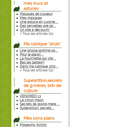
mes trucs et
astuces
Masques de couleur!
Mes masques
Une astuce en cuisine. ...
Des serviettes pré-pli ...
Un site à découvrir.
> Tous les articles (
21
)
Ma rubrique "zinzin"
Une grosse poitrine po ...
Pour le plaisir.....
La fourchette qui vibr ...
Bas les pattes!!!
Dans ma rubrique 'zinz ...
> Tous les articles (
12
)
Supesrtition,secrets
de g.mères, brin de
culture
VENDREDI 13
Le citron malin.
Secrets de grand-mère; ...
Superstition, secrets ...
Mes bons plans
Magasins 'Action'