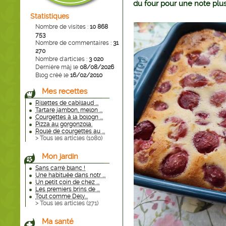
du four pour une note plus
Statistiques
Nombre de visites :
10 868
753
Nombre de commentaires :
31
270
Nombre d'articles :
3 020
Dernière màj le
08/08/2026
Blog créé le
16/02/2010
Mes recettes
Rillettes de cabillaud ...
Tartare jambon, melon ...
Courgettes à la bologn ...
Pizza au gorgonzola.
Roulé de courgettes au ...
> Tous les articles (
1080
)
Mon jardin
Sans carré blanc !
Une habituée dans notr ...
Un petit coin de chez ...
Les premiers brins de ...
Tout comme Dely...
> Tous les articles (
271
)
Ma santé