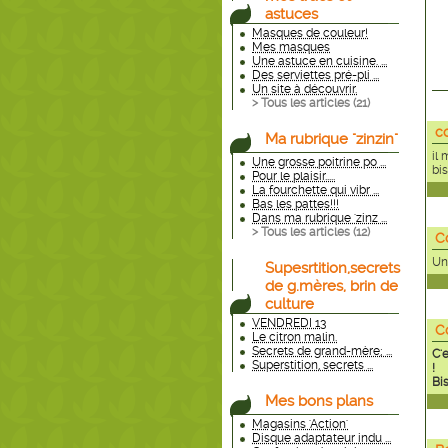
astuces
Masques de couleur!
Mes masques
Une astuce en cuisine. ...
Des serviettes pré-pli ...
Un site à découvrir.
> Tous les articles (
21
)
c
Ma rubrique "zinzin"
il 
Une grosse poitrine po ...
bi
Pour le plaisir.....
La fourchette qui vibr ...
Bas les pattes!!!
Dans ma rubrique 'zinz ...
> Tous les articles (
12
)
C
Un
Supesrtition,secrets
de g.mères, brin de
culture
VENDREDI 13
C
Le citron malin.
Secrets de grand-mère; ...
C'e
Superstition, secrets ...
!
Bis
Mes bons plans
Magasins 'Action'
Disque adaptateur indu ...