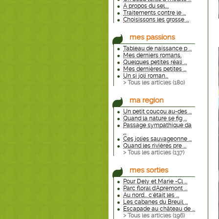
A propos du sel....
Traitements contre le ...
Choisissons les grosse ...
mes passions
Tableau de naissance p ...
Mes derniers romans.
Quelques petites réali ...
Mes dernières petites ...
Un si joli roman...
> Tous les articles (
180
)
ma region
Un petit coucou au-des ...
Quand la nature se fig ...
Passage sympathique da
...
Ces jolies sauvageonne ...
Quand les rivières pre ...
> Tous les articles (
137
)
mes sorties
Pour Dely et Marie -Cl ...
Parc floral d'Apremont ...
Au nord... c'était les ...
Les cabanes du Breuil ...
Escapade au château de ...
> Tous les articles (
196
)