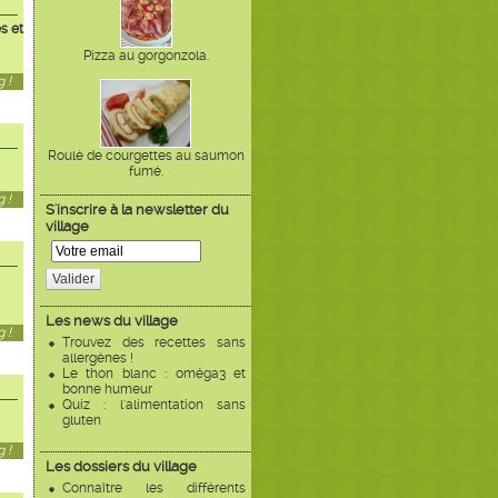
es et
Pizza au gorgonzola.
 !
Roulé de courgettes au saumon
fumé.
 !
S'inscrire à la newsletter du
village
Valider
Les news du village
 !
Trouvez des recettes sans
allergènes !
Le thon blanc : oméga3 et
bonne humeur
Quiz : l'alimentation sans
gluten
 !
Les dossiers du village
Connaître les différents