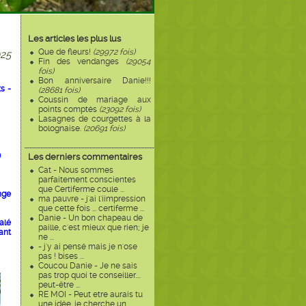
Les articles les plus lus
Que de fleurs!
(29972 fois)
25
Fin des vendanges
(29054
fois)
Bon anniversaire Danie!!!
s -
(28681 fois)
Coussin de mariage aux
points comptés
(23092 fois)
Lasagnes de courgettes à la
bolognaise.
(20691 fois)
)
Les derniers commentaires
Cat - Nous sommes
parfaitement conscientes
que Certiferme coule ...
nge
ma pauvre - j'ai l'iimpression
que cette fois ... certiferme ...
Danie - Un bon chapeau de
alé
paille, c'est mieux que rien; je
ant
ne ...
- j'y ai pensé mais je n'ose
pas ! bises ...
Coucou Danie - Je ne sais
pas trop quoi te conseiller....
peut-être ...
RE MOI - Peut etre aurais tu
une idée, je cherche un