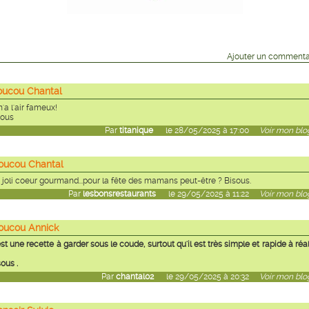
Ajouter un commenta
oucou Chantal
m'a l'air fameux!
sous
Par
titanique
le 28/05/2025 à 17:00
Voir mon blog
oucou Chantal
 joli coeur gourmand...pour la fête des mamans peut-être ? Bisous.
Par
lesbonsrestaurants
le 29/05/2025 à 11:22
Voir mon blog
oucou Annick
st une recette à garder sous le coude, surtout qu'il est très simple et rapide à réal
ous .
Par
chantal02
le 29/05/2025 à 20:32
Voir mon blog