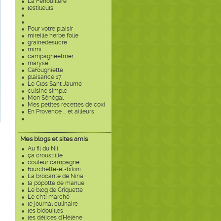
La Fenouillère
lestilleuls
Pour votre plaisir
mireille herbe folle
grainedesucre
mimi
campagneetmer
maryse
Cafougniette
plaisance 17
Le Clos Sant Jaume
cuisine simple
Mon Sénégal
Mes petites recettes de coxi
En Provence ... et ailleurs
Mes blogs et sites amis
Au fil du Nil
ça croustiille
couleur campagne
fourchette-et-bikini.
La brocante de Nina
la popotte de manue
Le blog de Criquette
Le ch'ti marché
le journal culinaire
les bidouilles
les délices d'Hélène