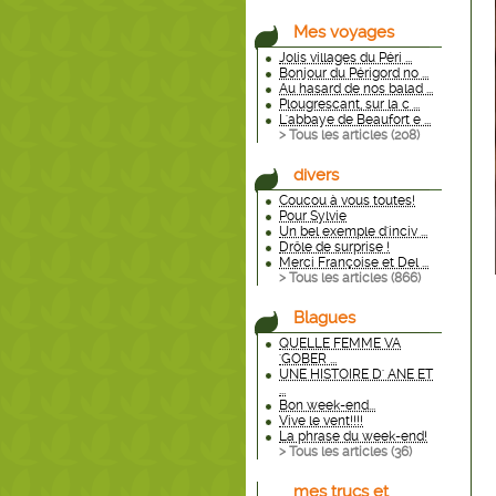
Mes voyages
Jolis villages du Péri ...
Bonjour du Périgord no ...
Au hasard de nos balad ...
Plougrescant, sur la c ...
L'abbaye de Beaufort e ...
> Tous les articles (
208
)
divers
Coucou à vous toutes!
Pour Sylvie
Un bel exemple d'inciv ...
Drôle de surprise !
Merci Françoise et Del ...
> Tous les articles (
866
)
Blagues
QUELLE FEMME VA
'GOBER ...
UNE HISTOIRE D' ANE ET
...
Bon week-end...
Vive le vent!!!!
La phrase du week-end!
> Tous les articles (
36
)
mes trucs et