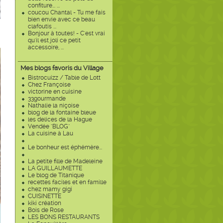
confiture... ...
coucou Chantal - Tu me fais
bien envie avec ce beau
clafoutis ...
Bonjour à toutes! - C'est vrai
qu'il est joli ce petit
accessoire, ...
Mes blogs favoris du Village
Bistrocuizz / Table de Lott
Chez Françoise
victorine en cuisine
33gourmande
Nathalie la niçoise
blog de la fontaine bleue
les delices de la Hague
Vendée "BLOG"
La cuisine à Lau
Le bonheur est éphémère...
La petite fille de Madeleine
LA GUILLAUMETTE
Le blog de Titanique
recettes faciles et en famille
chez mamy gigi
CUISINETTE
kiki création
Bois de Rose
LES BONS RESTAURANTS