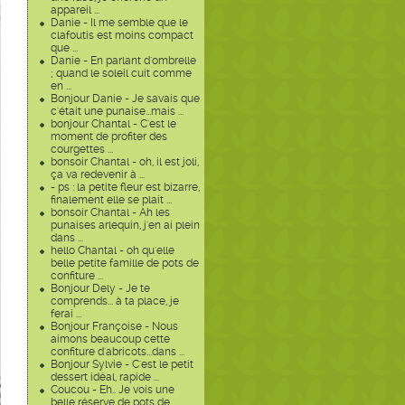
appareil ...
Danie - Il me semble que le
clafoutis est moins compact
que ...
Danie - En parlant d'ombrelle
; quand le soleil cuit comme
en ...
Bonjour Danie - Je savais que
c'était une punaise...mais ...
bonjour Chantal - C'est le
moment de profiter des
courgettes ...
bonsoir Chantal - oh, il est joli,
ça va redevenir à ...
- ps : la petite fleur est bizarre,
finalement elle se plait ...
bonsoir Chantal - Ah les
punaises arlequin, j'en ai plein
dans ...
hello Chantal - oh qu'elle
belle petite famille de pots de
confiture ...
Bonjour Dely - Je te
comprends... à ta place, je
ferai ...
Bonjour Françoise - Nous
aimons beaucoup cette
confiture d'abricots...dans ...
Bonjour Sylvie - C'est le petit
dessert idéal, rapide ...
Coucou - Eh.. Je vois une
belle réserve de pots de