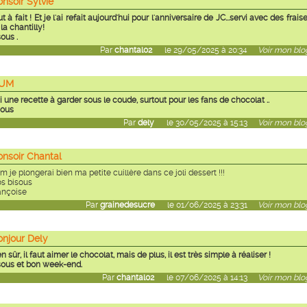
nsoir Sylvie
t à fait ! Et je l'ai refait aujourd'hui pour l'anniversaire de JC...servi avec des frais
la chantilly!
ous .
Par
chantal02
le 29/05/2025 à 20:34
Voir mon blog
UM
i une recette à garder sous le coude, surtout pour les fans de chocolat ..
sous
Par
dely
le 30/05/2025 à 15:13
Voir mon blog
onsoir Chantal
 je plongerai bien ma petite cuillère dans ce joli dessert !!!
os bisous
ançoise
Par
grainedesucre
le 01/06/2025 à 23:31
Voir mon blog
onjour Dely
n sûr, il faut aimer le chocolat, mais de plus, il est très simple à réaliser !
sous et bon week-end.
Par
chantal02
le 07/06/2025 à 14:13
Voir mon blog