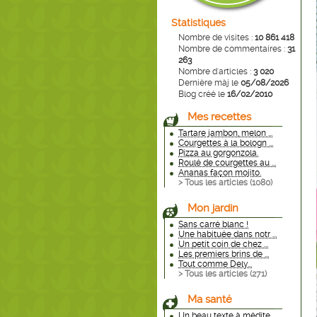
Statistiques
Nombre de visites :
10 861 418
Nombre de commentaires :
31
263
Nombre d'articles :
3 020
Dernière màj le
05/08/2026
Blog créé le
16/02/2010
Mes recettes
Tartare jambon, melon ...
Courgettes à la bologn ...
Pizza au gorgonzola.
Roulé de courgettes au ...
Ananas façon mojito.
> Tous les articles (
1080
)
Mon jardin
Sans carré blanc !
Une habituée dans notr ...
Un petit coin de chez ...
Les premiers brins de ...
Tout comme Dely...
> Tous les articles (
271
)
Ma santé
Un beau texte à médite ...