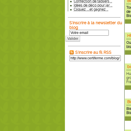
Bo
Confection de tabliers ...
Idées de déco pour jar ...
Tou
Cliquez .....et gagnez ...
de 
Bis
S'inscrire à la newsletter du
blog
H
Valider
Ou
bi
S'inscrire au fil RSS
b
Hum
gr
Fr
B
Bie
Bi