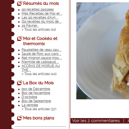
Résumés du mois
qq recettes passées
Mes Recettes de Mai et ...
Les qq recettes d'Avri ...
Qq recettes du mois de ...
29 Février...
> Tous les articles (
10
)
Moi et Cookéo et
thermomix
Paupiettes de veau sau ...
Sauté de Porc aux caro ...
filet mignon sauce mou ...
Marmite de cabillaud, ...
ACCRAS DE MORUE AU
THE ...
> Tous les articles (
40
)
La Box du Mois
box de Décembre
Box de Novembre
D'octobre
Box de Septembre
La rentrée
> Tous les articles (
37
)
Mes bons plans
Voir
les
2
commentaires
|