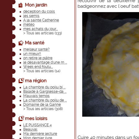
recouvrir de la deuxième 
Mon jardin
badigeonnez avec l'oeuf batt
déception du colis
les semis
A la sainte Catherine
météo
mes achats du jour...
> Tous les articles (
133
)
Ma santé
meilleur santé?
un mieux!!
on retire le plâtre
le désavantage d'une m ...
Week end foutu...
> Tous les articles (
14
)
ma région
La chambre du poilu bi ...
Balade à Gargilesse-da ...
Mauvais temps
La chambre du poilu de ...
Domaine de la Ganne
> Tous les articles (
308
)
mes loisirs
LE PUISSANCE 4
Beauval
Ma dernière lecture
Cuire 40 minutes dans un fo
Mon dernier livre