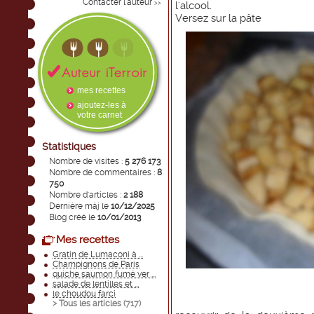
Contacter l'auteur
>>
l'alcool.
Versez sur la pâte
mes recettes
ajoutez-les à
votre carnet
Statistiques
Nombre de visites :
5 276 173
Nombre de commentaires :
8
750
Nombre d'articles :
2 188
Dernière màj le
10/12/2025
Blog créé le
10/01/2013
Mes recettes
Gratin de Lumaconi à ...
Champignons de Paris
quiche saumon fumé ver ...
salade de lentilles et ...
le choudou farci
> Tous les articles (
717
)