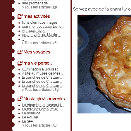
une promenade
> Tous les articles (
33
)
Servez avec de la chantilly o
mes activités
films d'emrubannages
comment occuper les jo ...
Attrapes rêves...
les activités de Maxim ...
...
> Tous les articles (
76
)
Mes voyages
ma vie perso...
illumination à Boussac
visite au musée de Mea ...
la tranchée de Chattan ...
la tranchée de Chattan ...
la tranchée de Chattan ...
> Tous les articles (
789
)
Nostalgie/souvenirs
La chambre du soldat H ...
La fête des Amoureux
La nourrice
Le Roulier
La SPA
> Tous les articles (
31
)