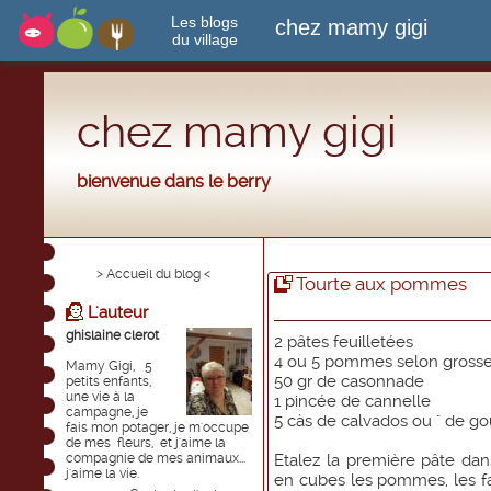
Les blogs
chez mamy gigi
du village
chez mamy gigi
bienvenue dans le berry
> Accueil du blog <
Tourte aux pommes
L'auteur
ghislaine clerot
2 pâtes feuilletées
4 ou 5 pommes selon gross
Mamy Gigi, 5
50 gr de casonnade
petits enfants,
une vie à la
1 pincée de cannelle
campagne, je
5 càs de calvados ou " de go
fais mon potager, je m'occupe
de mes fleurs, et j'aime la
compagnie de mes animaux...
Etalez la première pâte da
j'aime la vie.
en cubes les pommes, les fa