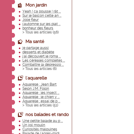
Mon jardin
Yeah ! ça pousse ! rât ...
Sur le balcon cette an ...
Jolie fleur
l'automne sur les plat ...
bonheur des fleurs
> Tous les articles (
56
)
Ma santé
je partage aussi
desserts et diabète
j'ai découvert le roma ...
Les céréales complètes ...
Combattre la dépressio ...
> Tous les articles (
6
)
l'aquarelle
Aquarelle : Jean Bart
Selon J.M. Folon
Aquarelle : les insect ...
Aquarelle : le chien y ...
Aquarelle : essai de p ...
> Tous les articles (
51
)
nos balades et rando
Une petite balade au p ...
Un joli moulin
Curiosités malouines
Balade de l'après-midi