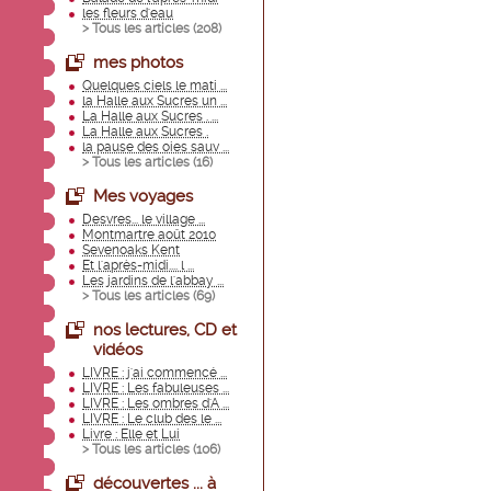
les fleurs d'eau
> Tous les articles (
208
)
mes photos
Quelques ciels le mati ...
la Halle aux Sucres un ...
La Halle aux Sucres . ...
La Halle aux Sucres .
la pause des oies sauv ...
> Tous les articles (
16
)
Mes voyages
Desvres... le village ...
Montmartre août 2010
Sevenoaks Kent
Et l'après-midi.... l ...
Les jardins de l'abbay ...
> Tous les articles (
69
)
nos lectures, CD et
vidéos
LIVRE : j'ai commencé ...
LIVRE : Les fabuleuses ...
LIVRE : Les ombres d'A ...
LIVRE : Le club des le ...
Livre : Elle et Lui
> Tous les articles (
106
)
découvertes ... à