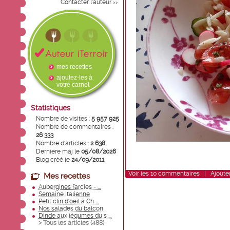
Contacter l'auteur
>>
mes recettes
ajoutez-les à
votre carnet
Statistiques
Nombre de visites :
5 957 925
Nombre de commentaires :
26 333
Nombre d'articles :
2 638
Dernière màj le
05/08/2026
Blog créé le
24/09/2011
Voir
les
10
commentaires
|
Ajoute
Mes recettes
Aubergines farcies - ...
Semaine Italienne
Petit clin d'oeil à Ch ...
Nos salades du balcon
Dinde aux légumes du s ...
> Tous les articles (
488
)