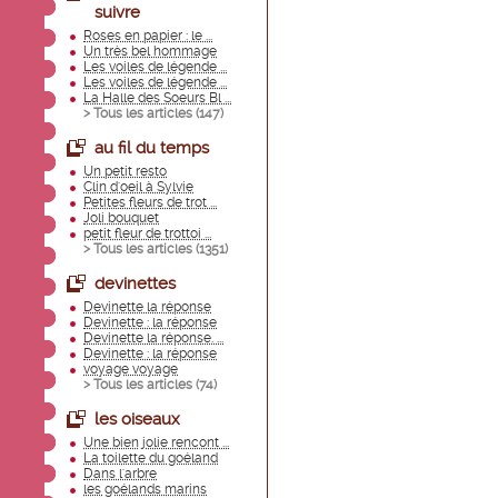
suivre
Roses en papier : le ...
Un très bel hommage
Les voiles de légende ...
Les voiles de légende ...
La Halle des Soeurs Bl ...
> Tous les articles (
147
)
au fil du temps
Un petit resto
Clin d'oeil à Sylvie
Petites fleurs de trot ...
Joli bouquet
petit fleur de trottoi ...
> Tous les articles (
1351
)
devinettes
Devinette la réponse
Devinette : la réponse
Devinette la réponse. ...
Devinette : la réponse
voyage voyage
> Tous les articles (
74
)
les oiseaux
Une bien jolie rencont ...
La toilette du goéland
Dans l'arbre
les goélands marins