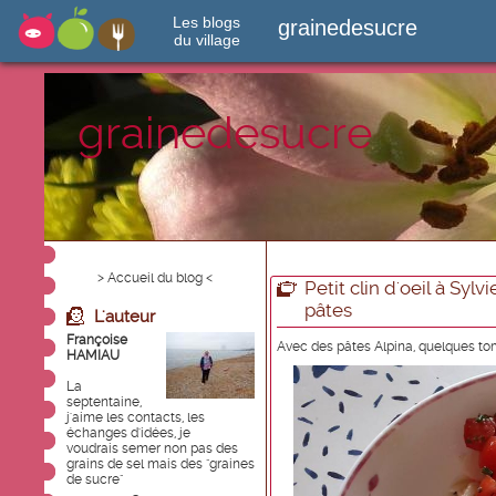
Les blogs
grainedesucre
du village
grainedesucre
> Accueil du blog <
Petit clin d'oeil à Sylv
pâtes
L'auteur
Françoise
Avec des pâtes Alpina, quelques tom
HAMIAU
La
septentaine,
j'aime les contacts, les
échanges d'idées, je
voudrais semer non pas des
grains de sel mais des "graines
de sucre"