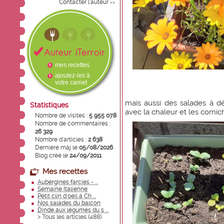
Contacter l'auteur
>>
mes recettes
ajoutez-les à
votre carnet
mais aussi des salades à dé
Statistiques
avec la chaleur et les cornic
Nombre de visites :
5 955 078
Nombre de commentaires :
26 329
Nombre d'articles :
2 638
Dernière màj le
05/08/2026
Blog créé le
24/09/2011
Mes recettes
Aubergines farcies - ...
Semaine Italienne
Petit clin d'oeil à Ch ...
Nos salades du balcon
Dinde aux légumes du s ...
> Tous les articles (
488
)