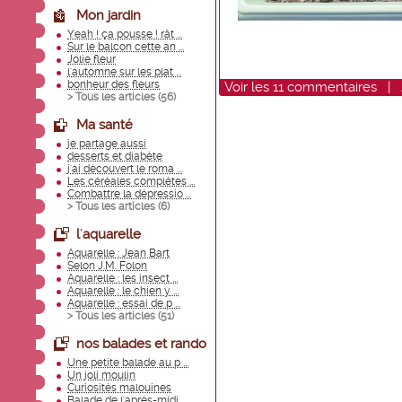
Mon jardin
Yeah ! ça pousse ! rât ...
Sur le balcon cette an ...
Jolie fleur
l'automne sur les plat ...
bonheur des fleurs
Voir
les
11
commentaires
|
> Tous les articles (
56
)
Ma santé
je partage aussi
desserts et diabète
j'ai découvert le roma ...
Les céréales complètes ...
Combattre la dépressio ...
> Tous les articles (
6
)
l'aquarelle
Aquarelle : Jean Bart
Selon J.M. Folon
Aquarelle : les insect ...
Aquarelle : le chien y ...
Aquarelle : essai de p ...
> Tous les articles (
51
)
nos balades et rando
Une petite balade au p ...
Un joli moulin
Curiosités malouines
Balade de l'après-midi