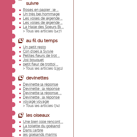
suivre
Roses en papier : le ...
Un très bel hommage
Les voiles de légende ...
Les voiles de légende ...
La Halle des Soeurs Bl ...
> Tous les articles (
147
)
au fil du temps
Un petit resto
Clin d'oeil à Sylvie
Petites fleurs de trot ...
Joli bouquet
petit fleur de trottoi ...
> Tous les articles (
1351
)
devinettes
Devinette la réponse
Devinette : la réponse
Devinette la réponse. ...
Devinette : la réponse
voyage voyage
> Tous les articles (
74
)
les oiseaux
Une bien jolie rencont ...
La toilette du goéland
Dans l'arbre
les goélands marins