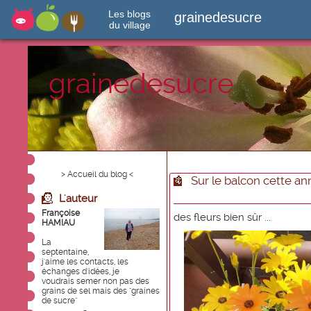
Les blogs
grainedesucre
du village
grainedesucre
> Accueil du blog <
Sur le balcon cette a
L'auteur
Françoise
des fleurs bien sûr ...
HAMIAU
La
septentaine,
j'aime les contacts, les
échanges d'idées, je
voudrais semer non pas des
grains de sel mais des "graines
de sucre"