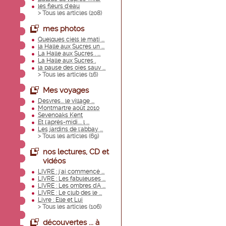
les fleurs d'eau
> Tous les articles (
208
)
mes photos
Quelques ciels le mati ...
la Halle aux Sucres un ...
La Halle aux Sucres . ...
La Halle aux Sucres .
la pause des oies sauv ...
> Tous les articles (
16
)
Mes voyages
Desvres... le village ...
Montmartre août 2010
Sevenoaks Kent
Et l'après-midi.... l ...
Les jardins de l'abbay ...
> Tous les articles (
69
)
nos lectures, CD et
vidéos
LIVRE : j'ai commencé ...
LIVRE : Les fabuleuses ...
LIVRE : Les ombres d'A ...
LIVRE : Le club des le ...
Livre : Elle et Lui
> Tous les articles (
106
)
découvertes ... à