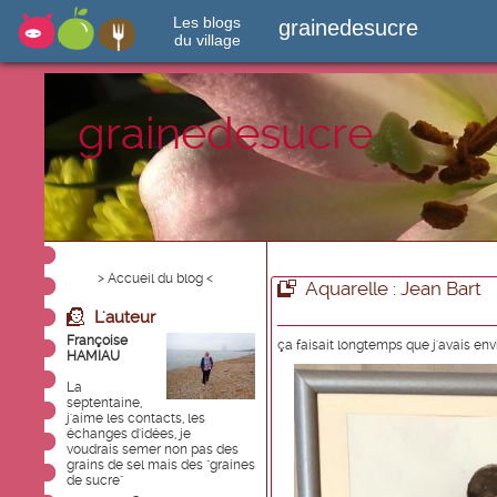
Les blogs
grainedesucre
du village
grainedesucre
> Accueil du blog <
Aquarelle : Jean Bart
L'auteur
Françoise
ça faisait longtemps que j'avais envie 
HAMIAU
La
septentaine,
j'aime les contacts, les
échanges d'idées, je
voudrais semer non pas des
grains de sel mais des "graines
de sucre"