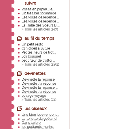
suivre
Roses en papier : le ...
Un très bel hommage
Les voiles de légende ...
Les voiles de légende ...
La Halle des Soeurs Bl ...
> Tous les articles (
147
)
au fil du temps
Un petit resto
Clin d'oeil à Sylvie
Petites fleurs de trot ...
Joli bouquet
petit fleur de trottoi ...
> Tous les articles (
1351
)
devinettes
Devinette la réponse
Devinette : la réponse
Devinette la réponse. ...
Devinette : la réponse
voyage voyage
> Tous les articles (
74
)
les oiseaux
Une bien jolie rencont ...
La toilette du goéland
Dans l'arbre
les goélands marins