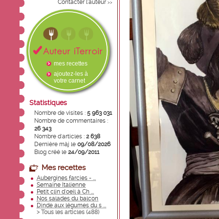
Contacter l'auteur
>>
mes recettes
ajoutez-les à
votre carnet
Statistiques
Nombre de visites :
5 963 031
Nombre de commentaires :
26 343
Nombre d'articles :
2 638
Dernière màj le
09/08/2026
Blog créé le
24/09/2011
Mes recettes
Aubergines farcies - ...
Semaine Italienne
Petit clin d'oeil à Ch ...
Nos salades du balcon
Dinde aux légumes du s ...
> Tous les articles (
488
)