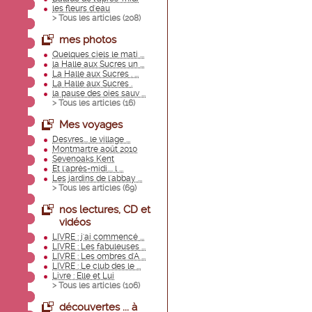
les fleurs d'eau
> Tous les articles (
208
)
mes photos
Quelques ciels le mati ...
la Halle aux Sucres un ...
La Halle aux Sucres . ...
La Halle aux Sucres .
la pause des oies sauv ...
> Tous les articles (
16
)
Mes voyages
Desvres... le village ...
Montmartre août 2010
Sevenoaks Kent
Et l'après-midi.... l ...
Les jardins de l'abbay ...
> Tous les articles (
69
)
nos lectures, CD et
vidéos
LIVRE : j'ai commencé ...
LIVRE : Les fabuleuses ...
LIVRE : Les ombres d'A ...
LIVRE : Le club des le ...
Livre : Elle et Lui
> Tous les articles (
106
)
découvertes ... à