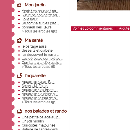
Mon jardin
Yeah ! ça pousse ! rât ...
Sur le balcon cette an ...
Jolie fleur
l'automne sur les plat ...
bonheur des fleurs
Voir
les
10
commentaires
|
Ajoute
> Tous les articles (
56
)
Ma santé
je partage aussi
desserts et diabète
j'ai découvert le roma ...
Les céréales complètes ...
Combattre la dépressio ...
> Tous les articles (
6
)
l'aquarelle
Aquarelle : Jean Bart
Selon J.M. Folon
Aquarelle : les insect ...
Aquarelle : le chien y ...
Aquarelle : essai de p ...
> Tous les articles (
51
)
nos balades et rando
Une petite balade au p ...
Un joli moulin
Curiosités malouines
Balade de l'après-midi