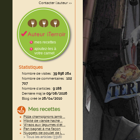
Contacter l'auteur
>>
mes recettes
ajoutez-les à
votre carnet
Statistiques
Nombre de visites :
39 896 264
Nombre de commentaires :
102
707
Nombre d'articles :
9 188
Dernière màj le
09/08/2026
Blog créé le
26/04/2010
Mes recettes
Pizza champignons jamb ...
Mijoté de viande haché ...
Wraps aux légumes d'ét ...
Pan bagnat à ma façon
Nuggets de poulet de L ...
> Tous les articles (
3316
)