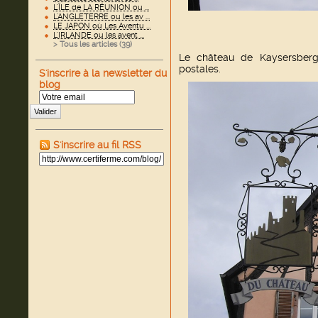
L'ÎLE de LA RÉUNION ou ...
L'ANGLETERRE ou les av ...
LE JAPON où Les Aventu ...
L'IRLANDE ou les avent ...
> Tous les articles (
39
)
Le château de Kaysersberg e
postales.
S'inscrire à la newsletter du
blog
Valider
S'inscrire au fil RSS