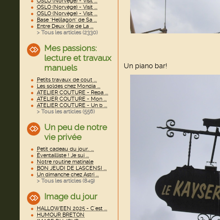
OSLO (Norvège) - Visit ...
OSLO (Norvège) - Visit ...
OSLO (Norvège) - Visit ...
Base "Helilagon" de Sa ...
Entre Deux (Île de La ...
> Tous les articles (
2330
)
Mes passions:
lecture et travaux
Un piano bar!
manuels
Petits travaux de cout ...
Les soldes chez Mondia ...
ATELIER COUTURE - Repa ...
ATELIER COUTURE - Mon ...
ATELIER COUTURE - Un b ...
> Tous les articles (
556
)
Un peu de notre
vie privée
Petit cadeau du jour.. ...
Éventailliste ! Je sui ...
Notre routine matinale
BON JEUDI DE L'ASCENSI ...
Un dimanche chez Astri ...
> Tous les articles (
849
)
Image du jour
HALLOWEEN 2025 - C'est ...
HUMOUR BRETON