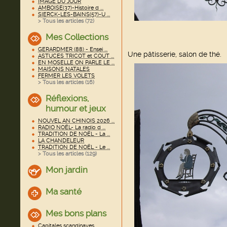
IMAGE DU JOUR
AMBOISE(37)-Histoire d ...
SIERCK-LES-BAINS(57)-U ...
> Tous les articles (
72
)
Mes Collections
GERARDMER (88) - Ensei ...
Une pâtisserie, salon de thé.
ASTUCES TRICOT et COUT ...
EN MOSELLE ON PARLE LE ...
MAISONS NATALES
FERMER LES VOLETS
> Tous les articles (
16
)
Réflexions,
humour et jeux
NOUVEL AN CHINOIS 2026 ...
RADIO NOËL- La radio d ...
TRADITION DE NOËL - La ...
LA CHANDELEUR
TRADITION DE NOËL - Le ...
> Tous les articles (
129
)
Mon jardin
Ma santé
Mes bons plans
Capitales scandinaves ...