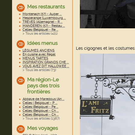
Mes restaurants
Montenach (57) - Auber ...
Hesperange (Luxembourg ...
TRÈVES (Allemagne) - R ...
MANDEREN (57) - Restau ...
Celles (Belgique) - Re ...
> Tous les articles (
421
)
Idées menus
Les cigognes et les costumes 
LÉGUMES ANCIENS
En cuisine avec Régal
MENUS TARTES
INSPIRATION GRANDS CHE ...
VOUS AVEZ DIT HALLOWEE ...
> Tous les articles (
73
)
Ma région-Le
pays des trois
frontières
Abbaye de Maredous (An ...
Celles ( Belgique) - P ...
Celles (Belgique) - Pe ...
Celles (Belgique) - Ch ...
Celles (Belgique) - Ch ...
> Tous les articles (
1387
)
Mes voyages