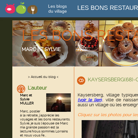
Les blogs
LES BONS RESTAU
du village
LES BONS RES
MARC ET SYLVIE
> Accueil du blog <
KAYSERSBERG(68)-Q
L'auteur
Kaysersberg, village typiqu
Marc et
Sylvie
(voir le lien
),
ville de naissa
MULLER
aussi un village où les enseign
Marc, postier
Cliquez sur les photos pour le
à la retraite, j'apprécie les
voyages et les bons restaurants.
Sylvie, je suis l'épouse de Marc
ma grande passion est la
lecture.Nous sommes Lorrains
et nous vous fe...