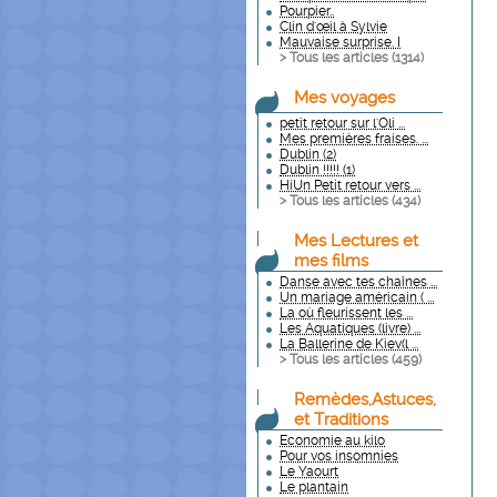
Pourpier..
Clin d'œil à Sylvie
Mauvaise surprise. I
> Tous les articles (
1314
)
Mes voyages
petit retour sur l'Oli ...
Mes premières fraises. ...
Dublin (2)
Dublin !!!!! (1)
HiUn Petit retour vers ...
> Tous les articles (
434
)
Mes Lectures et
mes films
Danse avec tes chaînes ...
Un mariage américain ( ...
La où fleurissent les ...
Les Aquatiques (livre) ...
La Ballerine de Kiev(l ...
> Tous les articles (
459
)
Remèdes,Astuces,
et Traditions
Economie au kilo
Pour vos insomnies
Le Yaourt
Le plantain