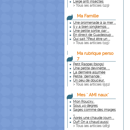
Liege anti insectes
> Tous les articles (
123
)
Ma Famille
Une promenade à la mer ...
Il y a bien longtemps ...
Une petite sortie, par ...
En direct de Guadeloup ...
Qui sait ?Peut être un ...
> Tous les articles (
115
)
Ma rubrique perso
7
Petit Rappel (blogs)
Une petite devinette.. ...
La dernière allumée
Petite "demande "
Un peu de douceur..
> Tous les articles (
551
)
Mes " AMI naux"
Mon Roucky..
Sous 40 degres
Sages comme des images
...
Après une chaude journ ...
Ouf! On a chaud aussi
> Tous les articles (
283
)