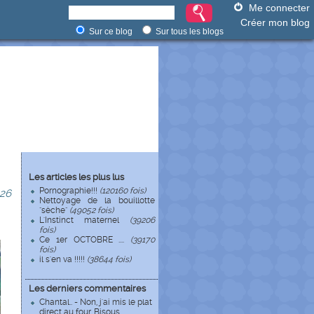
Me connecter
Créer mon blog
Sur ce blog
Sur tous les blogs
Les articles les plus lus
Pornographie!!!
(120160 fois)
26
Nettoyage de la bouillotte
"sèche"
(49052 fois)
L'Instinct maternel
(39206
fois)
Ce 1er OCTOBRE ....
(39170
fois)
il s'en va !!!!!
(38644 fois)
Les derniers commentaires
Chantal.. - Non, j'ai mis le plat
direct au four. Bisous ...