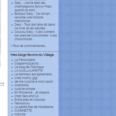
Dely - J'aime bien les
champignons farcis! Mais
quand ce sont ...
Bonjour Dely - Ce roman
raconte une histoire
méconnue ...
Dely - Tout doit être dit dans
ce livre, et les adultes ...
Coucou Dely - Il est content
ton pied de concombre ! Il est
chouchouté ...
> Plus de commentaires...
Mes blogs favoris du Village
La Fenouillère
Coppamozzacity
Le blog de Titanique
LA GUILLAUMETTE
Le bonheur est éphémère...
chez mamy gigi
de ma cuisine a mon salon
ire
Anémone
cuisine simple
En Provence ... et ailleurs
chez Séo and Co
Entre prés et champs
Nanoucou
La petite fille de Madeleine
CUISINETTE
maryse