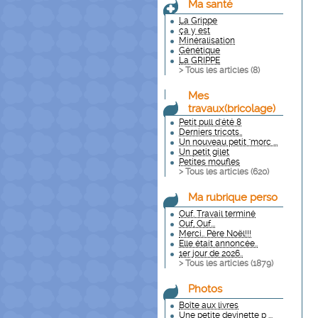
Ma santé
La Grippe
ça y est
Minéralisation
Génétique
La GRIPPE
> Tous les articles (
8
)
Mes
travaux(bricolage)
Petit pull d'été 8
Derniers tricots..
Un nouveau petit "morc ...
Un petit gilet
Petites moufles
> Tous les articles (
620
)
Ma rubrique perso
Ouf. Travail terminé
Ouf, Ouf...
Merci.. Père Noël!!!
Elle était annoncée..
1er jour de 2026..
> Tous les articles (
1879
)
Photos
Boîte aux livres
Une petite devinette p ...