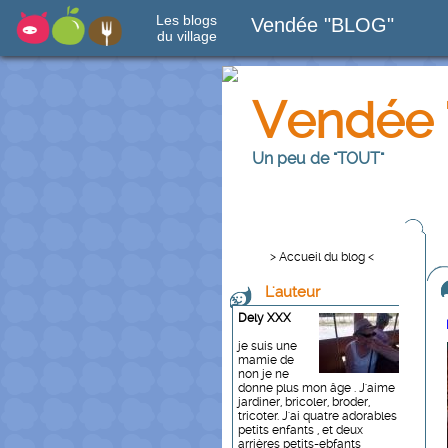
Les blogs
Vendée "BLOG"
du village
Vendée 
Un peu de "TOUT"
> Accueil du blog <
L'auteur
Dely XXX
je suis une
mamie de
non je ne
donne plus mon âge . J'aime
jardiner, bricoler, broder,
tricoter. J'ai quatre adorables
petits enfants , et deux
arrières petits-ebfants