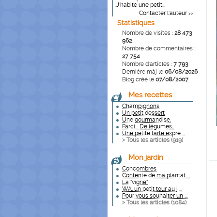
.J'habite une petit...
Contacter l'auteur
>>
Statistiques
Nombre de visites :
28 473
962
Nombre de commentaires :
27 754
Nombre d'articles :
7 793
Dernière màj le
06/08/2026
Blog créé le
07/08/2007
Mes recettes
Champignons
Un petit dessert
Une gourmandise.
Farci... De légumes..
Une petite tarte expre ...
> Tous les articles (
919
)
Mon jardin
Concombres
Contente de ma plantat ...
La "vigne"
WA, un petit tour au j ...
Pour vous souhaiter un ...
> Tous les articles (
1084
)