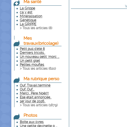
Ma santé
V
La Grippe
ça y est
Minéralisation
Génétique
La GRIPPE
> Tous les articles (
8
)
Mes
travaux(bricolage)
Petit pull d'été 8
Derniers tricots..
Un nouveau petit "morc ...
Un petit gilet
Petites moufles
> Tous les articles (
620
)
Ma rubrique perso
Ouf. Travail terminé
Ouf, Ouf...
Merci.. Père Noël!!!
Elle était annoncée..
1er jour de 2026..
> Tous les articles (
1879
)
Photos
Boîte aux livres
Une petite devinette p ...