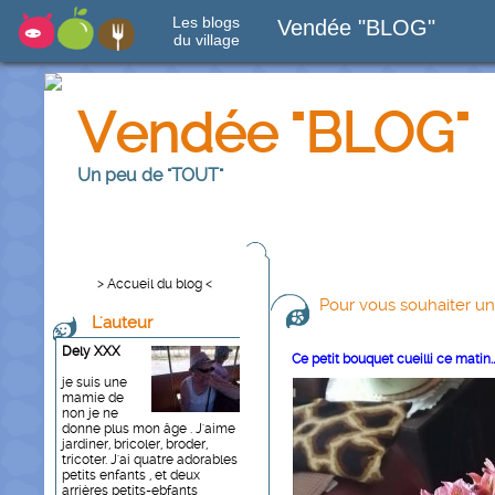
Les blogs
Vendée "BLOG"
du village
Vendée "BLOG"
Un peu de "TOUT"
> Accueil du blog <
Pour vous souhaiter u
L'auteur
Dely XXX
Ce petit bouquet cueilli ce matin.
je suis une
mamie de
non je ne
donne plus mon âge . J'aime
jardiner, bricoler, broder,
tricoter. J'ai quatre adorables
petits enfants , et deux
arrières petits-ebfants