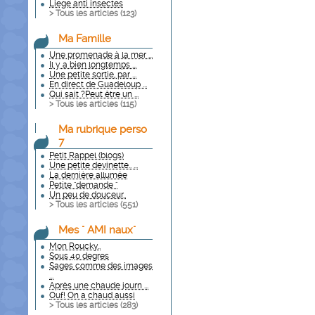
Liege anti insectes
> Tous les articles (
123
)
Ma Famille
Une promenade à la mer ...
Il y a bien longtemps ...
Une petite sortie, par ...
En direct de Guadeloup ...
Qui sait ?Peut être un ...
> Tous les articles (
115
)
Ma rubrique perso
7
Petit Rappel (blogs)
Une petite devinette.. ...
La dernière allumée
Petite "demande "
Un peu de douceur..
> Tous les articles (
551
)
Mes " AMI naux"
Mon Roucky..
Sous 40 degres
Sages comme des images
...
Après une chaude journ ...
Ouf! On a chaud aussi
> Tous les articles (
283
)