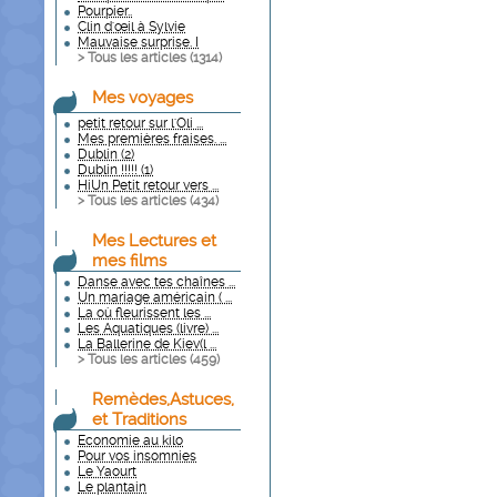
Pourpier..
Clin d'œil à Sylvie
Mauvaise surprise. I
> Tous les articles (
1314
)
Mes voyages
petit retour sur l'Oli ...
Mes premières fraises. ...
Dublin (2)
Dublin !!!!! (1)
HiUn Petit retour vers ...
> Tous les articles (
434
)
Mes Lectures et
mes films
Danse avec tes chaînes ...
Un mariage américain ( ...
La où fleurissent les ...
Les Aquatiques (livre) ...
La Ballerine de Kiev(l ...
> Tous les articles (
459
)
Remèdes,Astuces,
et Traditions
Economie au kilo
Pour vos insomnies
Le Yaourt
Le plantain