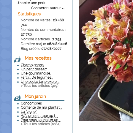
.J'habite une petit...
Contacter l'auteur
>>
Statistiques
Nombre de visites :
28 468
744
Nombre de commentaires :
27 750
Nombre d'articles :
7 793
Dernière màj le
06/08/2026
Blog créé le
07/08/2007
Mes recettes
Champignons
Un petit dessert
Une gourmandise.
Farci... De légumes..
Une petite tarte expre ...
> Tous les articles (
919
)
Mon jardin
Concombres
Contente de ma plantat ...
La "vigne"
WA, un petit tour au j ...
Pour vous souhaiter un ...
> Tous les articles (
1084
)