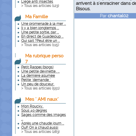
Liege anti insectes
arrivent à s'enraciner dans 
> Tous les articles (
123
)
Bisous.
Par
chantal02
le 
Ma Famille
Une promenade à la mer ...
Il y a bien longtemps ...
Une petite sortie, par ...
En direct de Guadeloup ...
Qui sait ?Peut être un ...
> Tous les articles (
115
)
Ma rubrique perso
7
Petit Rappel (blogs)
Une petite devinette.. ...
La dernière allumée
Petite "demande "
Un peu de douceur..
> Tous les articles (
551
)
Mes " AMI naux"
Mon Roucky..
Sous 40 degres
Sages comme des images
...
Après une chaude journ ...
Ouf! On a chaud aussi
> Tous les articles (
283
)