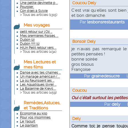
Coucou Dely
Une petite devinette p ...
Pourpier..
C'est vrai qu'elles sont bien 
Clin d'œil à Sylvie
> Tous les articles (
1315
)
et bon dimanche.
Par
lesbonsrestaurants
l
Mes voyages
petit retour sur l'Oli ...
Mes premières fraises. ...
Dublin (2)
Bonsoir Dely
Dublin !!!!! (1)
HiUn Petit retour vers ...
je n'avais pas remarqué le
> Tous les articles (
434
)
petites pensées !
bonne soirée
Mes Lectures et
gros bisous
mes films
Françoise
Danse avec tes chaînes ...
Par
grainedesucre
le 
Un mariage américain ( ...
La où fleurissent les ...
Les Aquatiques (livre) ...
La Ballerine de Kiev(l ...
Coucou
> Tous les articles (
459
)
Oui c'était surtout les petite
Remèdes,Astuces,
Par
dely
le 
et Traditions
Economie au kilo
Pour vos insomnies
Dely
Le Yaourt
Le plantain
Comme toi; je pense toujou