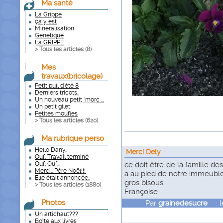
Ma santé
La Grippe
ça y est
Minéralisation
Génétique
La GRIPPE
> Tous les articles (
8
)
Mes
travaux(bricolage)
Petit pull d'été 8
Derniers tricots..
Un nouveau petit "morc ...
Un petit gilet
Petites moufles
> Tous les articles (
620
)
Ma rubrique perso
Hello Dany..
Merci Dely
Ouf. Travail terminé
Ouf, Ouf...
ce doit être de la famille des
Merci.. Père Noël!!!
a au pied de notre immeuble,
Elle était annoncée..
gros bisous
> Tous les articles (
1880
)
Françoise
Photos
Par
grainedesucre
le 
Un artichaut???
Boîte aux livres