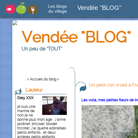
Les blogs
Vendée "BLOG"
du village
Vendée "BLOG"
Un peu de "TOUT"
> Accueil du blog <
Un petit clin d'oeil à F
L'auteur
Dely XXX
Les voilà, mes petites fleurs de tr
je suis une
mamie de
non je ne
donne plus mon âge . J'aime
jardiner, bricoler, broder,
tricoter. J'ai quatre adorables
petits enfants , et deux
arrières petits-ebfants