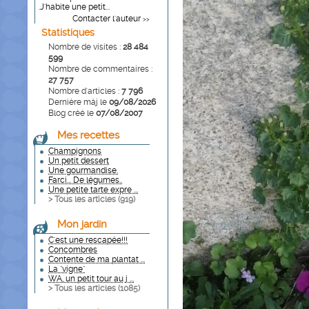
.J'habite une petit...
Contacter l'auteur
>>
Statistiques
Nombre de visites :
28 484
599
Nombre de commentaires :
27 757
Nombre d'articles :
7 796
Dernière màj le
09/08/2026
Blog créé le
07/08/2007
Mes recettes
Champignons
Un petit dessert
Une gourmandise.
Farci... De légumes..
Une petite tarte expre ...
> Tous les articles (
919
)
Mon jardin
C'est une rescapée!!!
Concombres
Contente de ma plantat ...
La "vigne"
WA, un petit tour au j ...
> Tous les articles (
1085
)