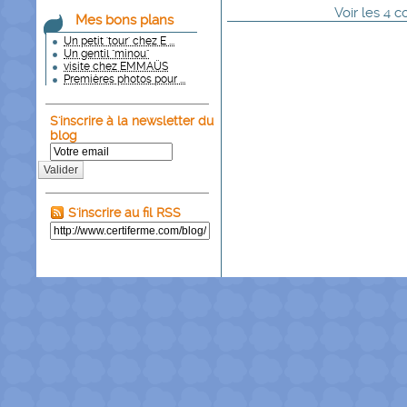
Voir
les
4
co
Mes bons plans
Un petit 'tour' chez E ...
Un gentil "minou"
visite chez EMMAÜS
Premières photos pour ...
S'inscrire à la newsletter du
blog
Valider
S'inscrire au fil RSS