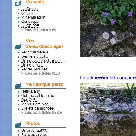
Ma santé
La Grippe
ça y est
Minéralisation
Génétique
La GRIPPE
> Tous les articles (
8
)
Mes
travaux(bricolage)
Petit pull d'été 8
Derniers tricots..
Un nouveau petit "morc ...
Un petit gilet
Petites moufles
> Tous les articles (
620
)
La primevère fait concurr
Ma rubrique perso
Hello Dany..
Ouf. Travail terminé
Ouf, Ouf...
Merci.. Père Noël!!!
Elle était annoncée..
> Tous les articles (
1880
)
Photos
Un artichaut???
Boîte aux livres