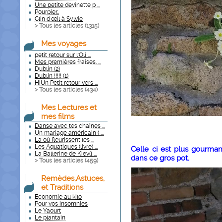
Une petite devinette p ...
Pourpier..
Clin d'œil à Sylvie
> Tous les articles (
1315
)
Mes voyages
petit retour sur l'Oli ...
Mes premières fraises. ...
Dublin (2)
Dublin !!!!! (1)
HiUn Petit retour vers ...
> Tous les articles (
434
)
Mes Lectures et
mes films
Danse avec tes chaînes ...
Un mariage américain ( ...
La où fleurissent les ...
Les Aquatiques (livre) ...
Celle ci est plus gourmand
La Ballerine de Kiev(l ...
dans ce gros pot.
> Tous les articles (
459
)
Remèdes,Astuces,
et Traditions
Economie au kilo
Pour vos insomnies
Le Yaourt
Le plantain