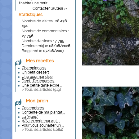
.J'habite une petit...
Contacter l'auteur
>>
Statistiques
Nombre de visites :
28 478
194
Nombre de commentaires :
27 756
Nombre d'articles :
7 795
Dernière màj le
08/08/2026
Blog créé le
07/08/2007
Mes recettes
Champignons
Un petit dessert
Une gourmandise.
Farci... De légumes..
Une petite tarte expre ...
> Tous les articles (
919
)
Mon jardin
Concombres
Contente de ma plantat ...
La "vigne"
WA, un petit tour au j ...
Pour vous souhaiter un ...
> Tous les articles (
1084
)