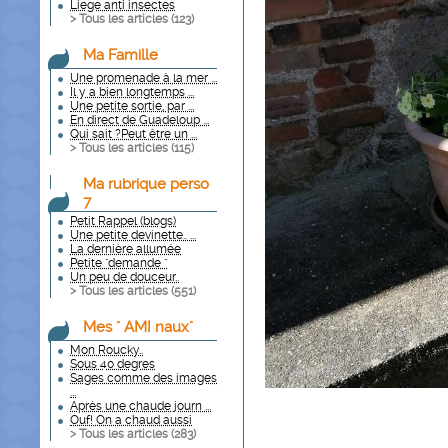
Liege anti insectes
> Tous les articles (
123
)
Ma Famille
Une promenade à la mer ...
Il y a bien longtemps ...
Une petite sortie, par ...
En direct de Guadeloup ...
Qui sait ?Peut être un ...
> Tous les articles (
115
)
Ma rubrique perso
7
Petit Rappel (blogs)
Une petite devinette.. ...
La dernière allumée
Petite "demande "
Un peu de douceur..
> Tous les articles (
551
)
Mes " AMI naux"
Mon Roucky..
Sous 40 degres
Sages comme des images
...
Après une chaude journ ...
Ouf! On a chaud aussi
> Tous les articles (
283
)