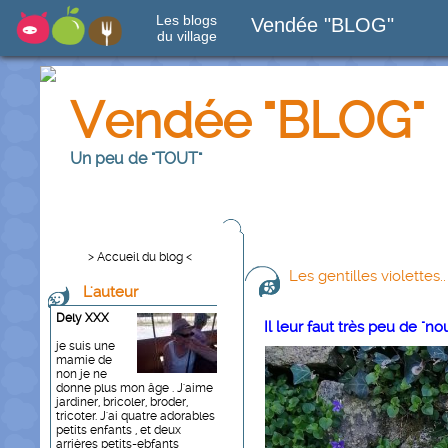
Les blogs
Vendée "BLOG"
du village
Vendée "BLOG"
Un peu de "TOUT"
> Accueil du blog <
Les gentilles violettes..
L'auteur
Dely XXX
Il leur faut très peu de "no
je suis une
mamie de
non je ne
donne plus mon âge . J'aime
jardiner, bricoler, broder,
tricoter. J'ai quatre adorables
petits enfants , et deux
arrières petits-ebfants