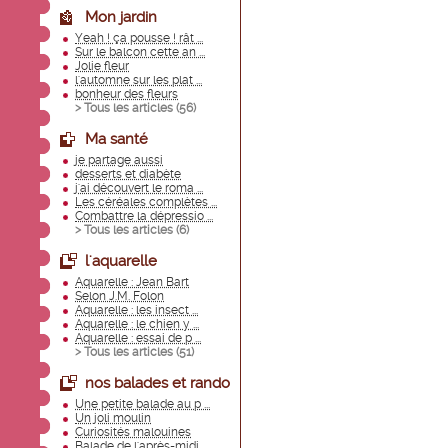
Mon jardin
Yeah ! ça pousse ! rât ...
Sur le balcon cette an ...
Jolie fleur
l'automne sur les plat ...
bonheur des fleurs
> Tous les articles (
56
)
Ma santé
je partage aussi
desserts et diabète
j'ai découvert le roma ...
Les céréales complètes ...
Combattre la dépressio ...
> Tous les articles (
6
)
l'aquarelle
Aquarelle : Jean Bart
Selon J.M. Folon
Aquarelle : les insect ...
Aquarelle : le chien y ...
Aquarelle : essai de p ...
> Tous les articles (
51
)
nos balades et rando
Une petite balade au p ...
Un joli moulin
Curiosités malouines
Balade de l'après-midi