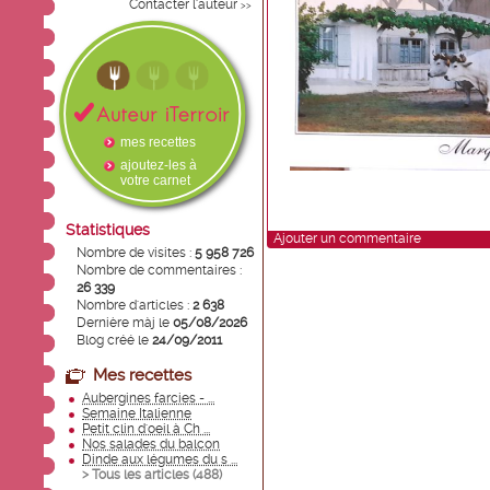
Contacter l'auteur
>>
mes recettes
ajoutez-les à
votre carnet
Statistiques
Ajouter un commentaire
Nombre de visites :
5 958 726
Nombre de commentaires :
26 339
Nombre d'articles :
2 638
Dernière màj le
05/08/2026
Blog créé le
24/09/2011
Mes recettes
Aubergines farcies - ...
Semaine Italienne
Petit clin d'oeil à Ch ...
Nos salades du balcon
Dinde aux légumes du s ...
> Tous les articles (
488
)