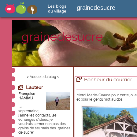
Les blogs
grainedesucre
du village
grainedesucre
> Accueil du blog <
Bonheur du courrier
L'auteur
Françoise
Merci Marie-Claude pour cette jolie c
HAMIAU
et pour le gentil mot au dos.
La
septentaine,
j'aime les contacts, les
échanges d'idées, je
voudrais semer non pas des
grains de sel mais des "graines
de sucre"