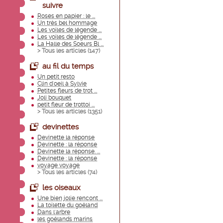
suivre
Roses en papier : le ...
Un très bel hommage
Les voiles de légende ...
Les voiles de légende ...
La Halle des Soeurs Bl ...
> Tous les articles (
147
)
au fil du temps
Un petit resto
Clin d'oeil à Sylvie
Petites fleurs de trot ...
Joli bouquet
petit fleur de trottoi ...
> Tous les articles (
1351
)
devinettes
Devinette la réponse
Devinette : la réponse
Devinette la réponse. ...
Devinette : la réponse
voyage voyage
> Tous les articles (
74
)
les oiseaux
Une bien jolie rencont ...
La toilette du goéland
Dans l'arbre
les goélands marins