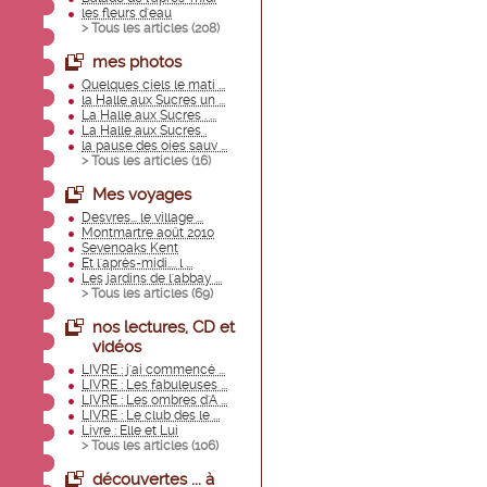
les fleurs d'eau
> Tous les articles (
208
)
mes photos
Quelques ciels le mati ...
la Halle aux Sucres un ...
La Halle aux Sucres . ...
La Halle aux Sucres .
la pause des oies sauv ...
> Tous les articles (
16
)
Mes voyages
Desvres... le village ...
Montmartre août 2010
Sevenoaks Kent
Et l'après-midi.... l ...
Les jardins de l'abbay ...
> Tous les articles (
69
)
nos lectures, CD et
vidéos
LIVRE : j'ai commencé ...
LIVRE : Les fabuleuses ...
LIVRE : Les ombres d'A ...
LIVRE : Le club des le ...
Livre : Elle et Lui
> Tous les articles (
106
)
découvertes ... à