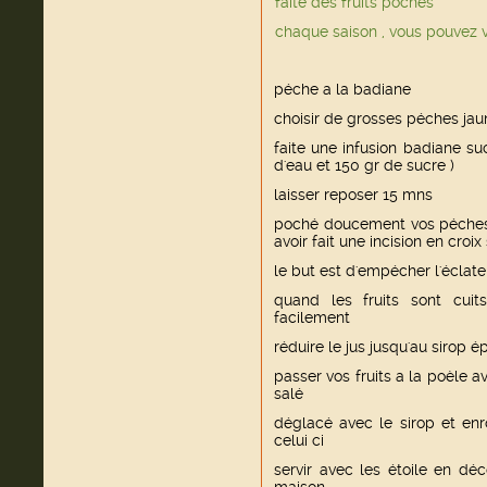
faite des fruits pochés
chaque saison , vous pouvez v
péche a la badiane
choisir de grosses péches ja
faite une infusion badiane suc
d'eau et 150 gr de sucre )
laisser reposer 15 mns
poché doucement vos péches 
avoir fait une incision en cro
le but est d'empécher l'éclate
quand les fruits sont cuits
facilement
réduire le jus jusqu'au sirop é
passer vos fruits a la poèle a
salé
déglacé avec le sirop et enro
celui ci
servir avec les étoile en dé