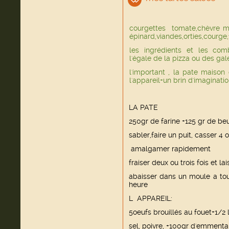
courgettes tomate,chèvre me
épinard,viandes,orties,courg
les ingrédients et les comb
l'égale de la pizza ou des gal
l'important , la pate maison
l'appareil+un brin d'imagination
LA PATE
250gr de farine +125 gr de be
sabler,faire un puit, casser 4 oe
amalgamer rapidement
fraiser deux ou trois fois et 
abaisser dans un moule a tourt
heure
L APPAREIL:
5oeufs brouillés au fouet+1/2 l
sel, poivre, +100gr d'emmenta