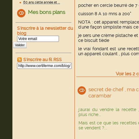
60 ans cette année et ...
pocher en cercle beurré de 
Mes bons plans
cuisson 8 A 10 mns a 200°
NOTA : cet appareil remplace 
d'une façon simpliste mais ce
S'inscrire à la newsletter du
blog
je sers une crème pistache et
ce biscuit tiède
Valider
le vrai fondant est une rece
un appareil coulant , plus co
S'inscrire au fil RSS
Voir
les
2
c
secret de chef , ma 
carambar
j'aurai du vendre la recette 
plus riche...
Mais est ce que les recettes 
se vendent ?...