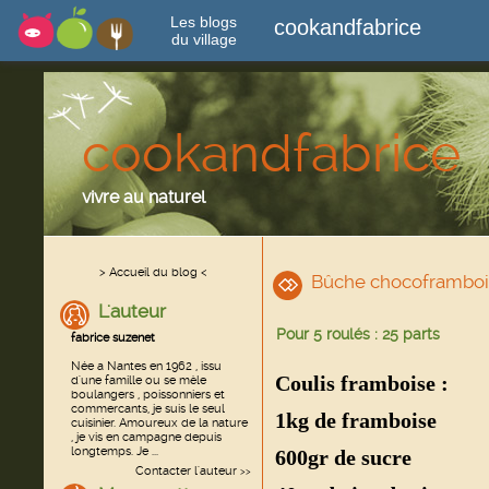
Les blogs
cookandfabrice
du village
cookandfabrice
vivre au naturel
> Accueil du blog <
Bûche chocoframboi
L'auteur
Pour 5 roulés : 25 parts
fabrice suzenet
Née a Nantes en 1962 , issu
Coulis framboise :
d'une famille ou se mèle
boulangers , poissonniers et
commercants, je suis le seul
1kg de framboise
cuisinier. Amoureux de la nature
, je vis en campagne depuis
longtemps. Je ...
600gr de sucre
Contacter l'auteur
>>