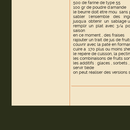
500 de farine de type 55
100 gr de poudre d'amande
le beurre doit étre mou sans 
sabler l'ensemble des ing
jusqu'a obtenir un sablage 
remplir un plat avec 3/4 p
saison
en ce moment , des fraises
rajouter un trait de jus de fruit
couvrir avec la pate en form
cuire a 170 plus ou moins 1he
le repère de cuisson, la pectin
les combinaisons de fruits son
les additifs : glaces , sorbets 
servir tiède
on peut réaliser des versions 