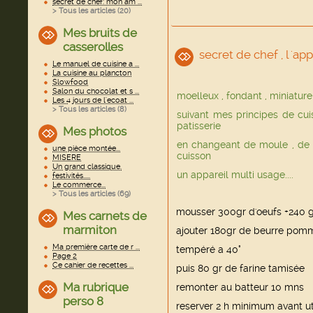
secret de chef: mon am ...
> Tous les articles (
20
)
Mes bruits de
casserolles
secret de chef , l 'ap
Le manuel de cuisine a ...
La cuisine au plancton
Slowfood
Salon du chocolat et s ...
moelleux , fondant , miniature ,
Les 4 jours de l'ecoat ...
> Tous les articles (
8
)
suivant mes principes de cui
patisserie
Mes photos
en changeant de moule , de
une pièce montée...
cuisson
MISERE
Un grand classique.
un appareil multi usage....
festivités.....
Le commerce...
> Tous les articles (
69
)
mousser 300gr d'oeufs +240 g
Mes carnets de
marmiton
ajouter 180gr de beurre pomm
Ma première carte de r ...
tempéré a 40°
Page 2
Ce cahier de recettes ...
puis 80 gr de farine tamisée
Ma rubrique
remonter au batteur 10 mns
perso 8
reserver 2 h minimum avant uti