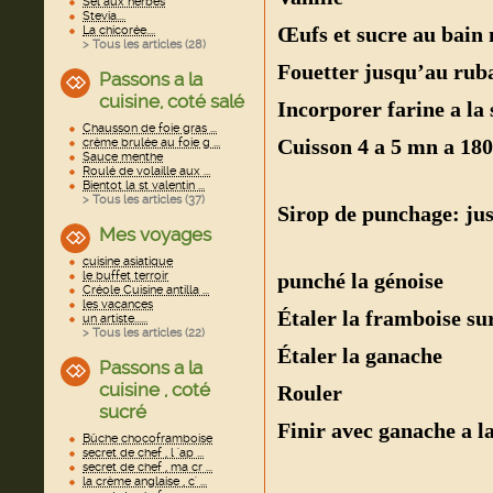
Sel aux herbes
Stevia....
Œufs et sucre au bain
La chicorée....
> Tous les articles (
28
)
Fouetter jusqu’au rub
Passons a la
cuisine, coté salé
Incorporer farine a la 
Chausson de foie gras ...
Cuisson 4 a 5 mn a 180
crème brulée au foie g ...
Sauce menthe
Roulé de volaille aux ...
Bientot la st valentin ...
> Tous les articles (
37
)
Sirop de punchage: jus
Mes voyages
cuisine asiatique
le buffet terroir
punché la génoise
Créole Cuisine antilla ...
les vacances
Étaler la framboise sur
un artiste......
> Tous les articles (
22
)
Étaler la ganache
Passons a la
cuisine , coté
Rouler
sucré
Finir avec ganache a l
Bûche chocoframboise
secret de chef , l 'ap ...
secret de chef , ma cr ...
la crème anglaise , c' ...