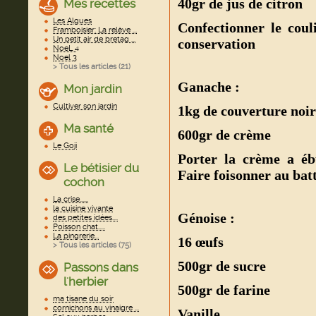
40gr de jus de citron
Mes recettes
Les Algues
Confectionner le coul
Framboisier: La relève ...
Un petit air de bretag ...
conservation
NoeL 4
Noel 3
> Tous les articles (
21
)
Ganache :
Mon jardin
Cultiver son jardin
1kg de couverture noir
Ma santé
600gr de crème
Le Goji
Porter la crème a ébu
Le bétisier du
Faire foisonner au bat
cochon
La crise......
la cuisine vivante
Génoise :
des petites idées....
Poisson chat.....
La pingrerie...
16 œufs
> Tous les articles (
75
)
500gr de sucre
Passons dans
l'herbier
500gr de farine
ma tisane du soir
cornichons au vinaigre ...
Vanille