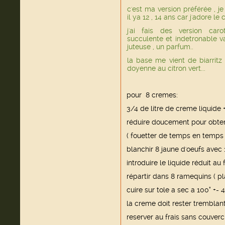
c'est ma version préférée , je
il ya 12 , 14 ans car j'adore le
j'ai fais des version caro
succulente et indetronable van
juteuse , un parfum..
la base me vient de biarritz
doyenne au citron vert...
pour 8 cremes:
3/4 de litre de creme liquide 
réduire doucement pour obteni
( fouetter de temps en temps
blanchir 8 jaune d'oeufs avec
introduire le liquide réduit au 
répartir dans 8 ramequins ( p
cuire sur tole a sec a 100° +-
la creme doit rester tremblan
reserver au frais sans couverc