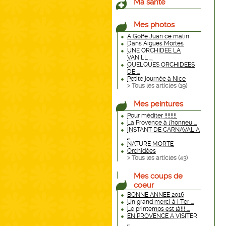
Ma santé
Mes photos
A Golfe Juan ce matin
Dans Aigues Mortes
UNE ORCHIDEE LA
VANILL ...
QUELQUES ORCHIDEES
DE ...
Petite journée à Nice
> Tous les articles (
19
)
Mes peintures
Pour méditer !!!!!!!!
La Provence à l'honneu ...
INSTANT DE CARNAVAL A
...
NATURE MORTE
Orchidées
> Tous les articles (
43
)
Mes coups de
coeur
BONNE ANNEE 2016
Un grand merci à I Ter ...
Le printemps est là!!! ...
EN PROVENCE A VISITER
...