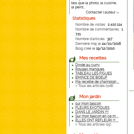
tels que la photo, la cuisine,
la peint...
Contacter l'auteur
>>
Statistiques
Nombre de visites :
2 410 114
Nombre de commentaires :
1
721
Nombre d'articles :
317
Dernière màj le
24/10/2016
Blog créé le
19/12/2010
Mes recettes
Dinde au curry
Rougail mangues
TABLEAU LES FIGUES
EMINCE DE BOEUF
Ma recette de champign ...
> Tous les articles (
108
)
Mon jardin
sur mon balcon
FLEURS EXOTIQUES
DANS LE JARDIN !!!!
Sur mon balcon en ce m ...
ELLES ONT REFLEURI !!! ...
> Tous les articles (
15
)