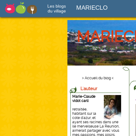
Les blogs
MARIECLO
du village
MARIEC
BIENVENUE SUR MON B
> Accueil du blog <
L'auteur
Marie-Claude
vidot carli
retraitée,
habitant sur la
cote d'azur, et
ayant ses racines dans une
ile merveilleuse La Reunion,
aimerait partager avec vous
mes passions, mes loisirs,