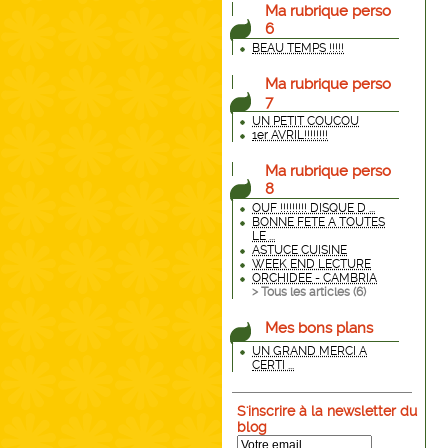
Ma rubrique perso
6
BEAU TEMPS !!!!!
Ma rubrique perso
7
UN PETIT COUCOU
1er AVRIL!!!!!!!!
Ma rubrique perso
8
OUF !!!!!!!!! DISQUE D ...
BONNE FETE A TOUTES
LE ...
ASTUCE CUISINE
WEEK END LECTURE
ORCHIDEE - CAMBRIA
> Tous les articles (
6
)
Mes bons plans
UN GRAND MERCI A
CERTI ...
S'inscrire à la newsletter du
blog