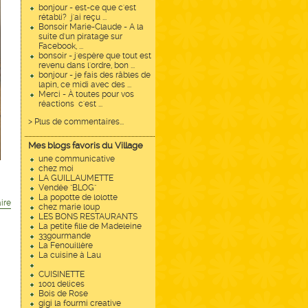
bonjour - est-ce que c'est
rétabli? j'ai reçu ...
Bonsoir Marie-Claude - A la
suite d'un piratage sur
Facebook, ...
bonsoir - j'espère que tout est
revenu dans l'ordre, bon ...
bonjour - je fais des râbles de
lapin, ce midi avec des ...
Merci - À toutes pour vos
réactions c'est ...
> Plus de commentaires...
Mes blogs favoris du Village
une communicative
chez moi
LA GUILLAUMETTE
Vendée "BLOG"
La popotte de lolotte
ire
chez marie loup
LES BONS RESTAURANTS
La petite fille de Madeleine
33gourmande
La Fenouillère
La cuisine à Lau
CUISINETTE
1001 delices
Bois de Rose
gigi la fourmi creative