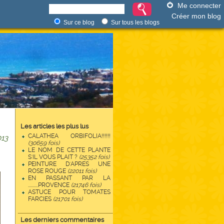
Me connecter
Créer mon blog
Sur ce blog
Sur tous les blogs
Les articles les plus lus
CALATHEA ORBIFOLIA!!!!!!
13
(30659 fois)
LE NOM DE CETTE PLANTE
S'IL VOUS PLAIT ?
(25352 fois)
PEINTURE D'APRES UNE
ROSE ROUGE
(22011 fois)
EN PASSANT PAR LA
..........PROVENCE
(21746 fois)
ASTUCE POUR TOMATES
FARCIES
(21701 fois)
Les derniers commentaires