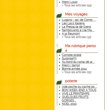
Merci Loup
> Tous les articles (
59
)
Mes voyages
Lugano - lac de Come- ...
Les Lacs Italiens
La Presqu'le de Giens
flamboyants à l'ile Ma ...
A la Reunion!
> Tous les articles (
33
)
Ma rubrique perso
4
Compte piraté
Surprise!!!!!
Au bord du canal de la ...
Merci i terroir
Bonne année 2014
> Tous les articles (
25
)
poterie
vide poche ou cache po ...
BON WEEK-END A TOUS
VIVE LE PRINTEMPS
QUELQUES FRUITS
GORGES ...
NOEL 2010