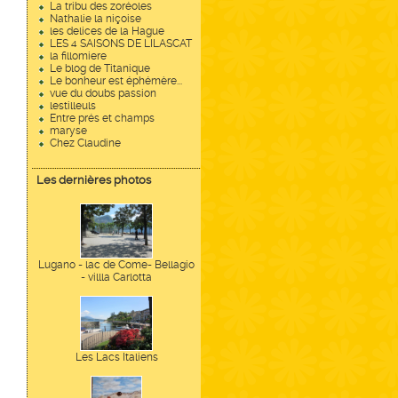
La tribu des zoréoles
Nathalie la niçoise
les delices de la Hague
LES 4 SAISONS DE LILASCAT
la fillomiere
Le blog de Titanique
Le bonheur est éphémère...
vue du doubs passion
lestilleuls
Entre prés et champs
maryse
Chez Claudine
Les dernières photos
Lugano - lac de Come- Bellagio
- villla Carlotta
Les Lacs Italiens