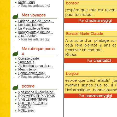
Merci Loup
bonsoir
> Tous les articles (
59
)
j'espère que tout est reven
pour ton retour...
Mes voyages
Par
chezmamygigi
le
Lugano - lac de Come- ...
Les Lacs Italiens
La Presqu'le de Giens
flamboyants à l'ile Ma ...
Bonsoir Marie-Claude
A la Reunion!
> Tous les articles (
33
)
A la suite d'un piratage sur
celà fera bientôt 2 ans et
Ma rubrique perso
réactiver ce compte....
4
Bisous
Compte piraté
Par
chantal02
le
Surprise!!!!!
Au bord du canal de la ...
Merci i terroir
Bonne année 2014
bonjour
> Tous les articles (
25
)
est-ce que c'est rétabli? j'
mêmes signes que toi, il f
poterie
l'informatique, bonne journ
vide poche ou cache po ...
Par
chezmamygigi
le
BON WEEK-END A TOUS
VIVE LE PRINTEMPS
QUELQUES FRUITS
GORGES ...
NOEL 2010