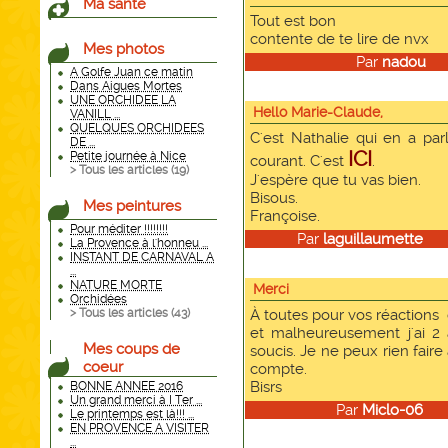
Ma santé
Tout est bon
contente de te lire de nvx
Mes photos
Par
nadou
le
A Golfe Juan ce matin
Dans Aigues Mortes
UNE ORCHIDEE LA
Hello Marie-Claude,
VANILL ...
QUELQUES ORCHIDEES
C'est Nathalie qui en a par
DE ...
ICI
Petite journée à Nice
courant. C'est
.
> Tous les articles (
19
)
J'espère que tu vas bien.
Bisous.
Mes peintures
Françoise.
Pour méditer !!!!!!!!
Par
laguillaumette
le 
La Provence à l'honneu ...
INSTANT DE CARNAVAL A
...
NATURE MORTE
Merci
Orchidées
> Tous les articles (
43
)
À toutes pour vos réactions 
et malheureusement j'ai 2
Mes coups de
soucis. Je ne peux rien fair
coeur
compte.
Bisrs
BONNE ANNEE 2016
Un grand merci à I Ter ...
Par
Miclo-06
le 
Le printemps est là!!! ...
EN PROVENCE A VISITER
...