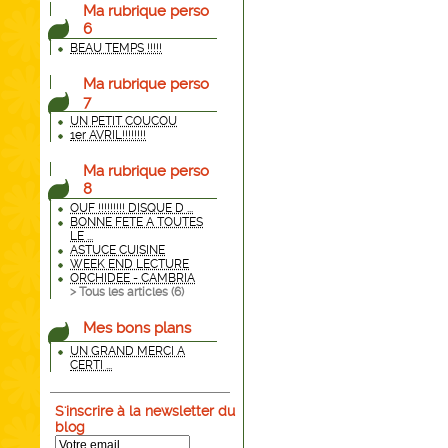
Ma rubrique perso
6
BEAU TEMPS !!!!!
Ma rubrique perso
7
UN PETIT COUCOU
1er AVRIL!!!!!!!!
Ma rubrique perso
8
OUF !!!!!!!!! DISQUE D ...
BONNE FETE A TOUTES
LE ...
ASTUCE CUISINE
WEEK END LECTURE
ORCHIDEE - CAMBRIA
> Tous les articles (
6
)
Mes bons plans
UN GRAND MERCI A
CERTI ...
S'inscrire à la newsletter du
blog