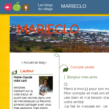
Les blogs
MARIECLO
du village
MARIECLO
BIENVENUE SUR MON BLOG
> Accueil du blog <
Compte piraté
L'auteur
Bonjour mes amis
Marie-Claude
vidot carli
🙄
retraitée,
Merci à mcc33 pour son ma
habitant sur la
Mon compte et mail ont ét
cote d'azur, et
vais bien et n'ai besoin d'
ayant ses racines dans une
ile merveilleuse La Reunion,
votre amitié.
aimerait partager avec vous
J'ai fait le n'essaie en c
mes passions, mes loisirs,