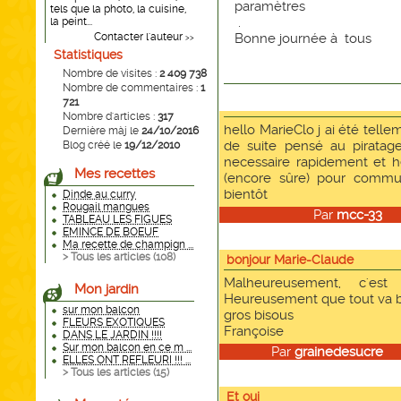
paramètres
tels que la photo, la cuisine,
.
la peint...
Contacter l'auteur
Bonne journée à tous
>>
Statistiques
Nombre de visites :
2 409 738
Nombre de commentaires :
1
721
Nombre d'articles :
317
hello MarieClo j ai été tell
Dernière màj le
24/10/2016
de suite pensé au piratage
Blog créé le
19/12/2010
necessaire rapidement et h
Mes recettes
(encore sûre) pour commu
bientôt
Dinde au curry
Rougail mangues
Par
mcc-33
le
TABLEAU LES FIGUES
EMINCE DE BOEUF
Ma recette de champign ...
> Tous les articles (
108
)
bonjour Marie-Claude
Malheureusement, c'est
Mon jardin
Heureusement que tout va bi
sur mon balcon
gros bisous
FLEURS EXOTIQUES
Françoise
DANS LE JARDIN !!!!
Sur mon balcon en ce m ...
Par
grainedesucre
le
ELLES ONT REFLEURI !!! ...
> Tous les articles (
15
)
Et oui