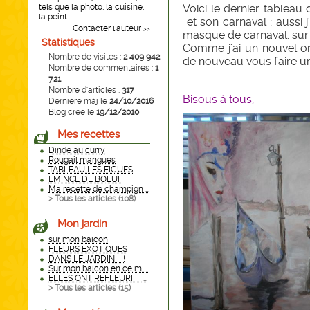
tels que la photo, la cuisine,
Voici le dernier tableau 
la peint...
et son carnaval ; aussi j
Contacter l'auteur
>>
masque de carnaval, sur c
Statistiques
Comme j'ai un nouvel or
Nombre de visites :
2 409 942
de nouveau vous faire u
Nombre de commentaires :
1
721
Nombre d'articles :
317
Bisous à tous,
Dernière màj le
24/10/2016
Blog créé le
19/12/2010
Mes recettes
Dinde au curry
Rougail mangues
TABLEAU LES FIGUES
EMINCE DE BOEUF
Ma recette de champign ...
> Tous les articles (
108
)
Mon jardin
sur mon balcon
FLEURS EXOTIQUES
DANS LE JARDIN !!!!
Sur mon balcon en ce m ...
ELLES ONT REFLEURI !!! ...
> Tous les articles (
15
)