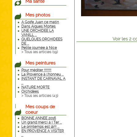
Ma santé
Mes photos
A Golfe Juan ce matin
Dans Aigues Mortes
UNE ORCHIDEE LA
VANILL ...
Voir
les
2
co
QUELQUES ORCHIDEES
DE ...
Petite journée à Nice
> Tous les articles (
19
)
Mes peintures
Pour méditer !!!!!!!!
La Provence à l'honneu ...
INSTANT DE CARNAVAL A
...
NATURE MORTE
Orchidées
> Tous les articles (
43
)
Mes coups de
coeur
BONNE ANNEE 2016
Un grand merci à I Ter ...
Le printemps est là!!! ...
EN PROVENCE A VISITER
...