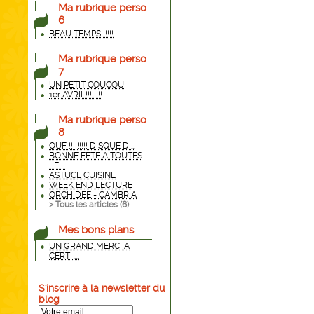
Ma rubrique perso
6
BEAU TEMPS !!!!!
Ma rubrique perso
7
UN PETIT COUCOU
1er AVRIL!!!!!!!!
Ma rubrique perso
8
OUF !!!!!!!!! DISQUE D ...
BONNE FETE A TOUTES
LE ...
ASTUCE CUISINE
WEEK END LECTURE
ORCHIDEE - CAMBRIA
> Tous les articles (
6
)
Mes bons plans
UN GRAND MERCI A
CERTI ...
S'inscrire à la newsletter du
blog