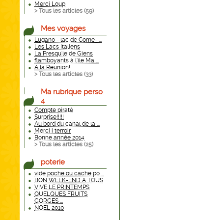
Merci Loup
> Tous les articles (
59
)
Mes voyages
Lugano - lac de Come- ...
Les Lacs Italiens
La Presqu'le de Giens
flamboyants à l'ile Ma ...
A la Reunion!
> Tous les articles (
33
)
Ma rubrique perso
4
Compte piraté
Surprise!!!!!
Au bord du canal de la ...
Merci i terroir
Bonne année 2014
> Tous les articles (
25
)
poterie
vide poche ou cache po ...
BON WEEK-END A TOUS
VIVE LE PRINTEMPS
QUELQUES FRUITS
GORGES ...
NOEL 2010