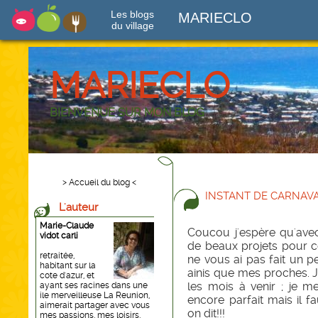
Les blogs
MARIECLO
du village
MARIECLO
BIENVENUE SUR MON BLOG
> Accueil du blog <
INSTANT DE CARNAVA
L'auteur
Marie-Claude
Coucou j'espère qu'ave
vidot carli
de beaux projets pour ce
retraitée,
ne vous ai pas fait un p
habitant sur la
ainis que mes proches. 
cote d'azur, et
les mois à venir ; je m
ayant ses racines dans une
ile merveilleuse La Reunion,
encore parfait mais il 
aimerait partager avec vous
on dit!!!
mes passions, mes loisirs,