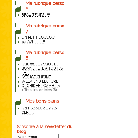
Ma rubrique perso
6
BEAU TEMPS !!!!!
Ma rubrique perso
7
UN PETIT COUCOU
1er AVRIL!!!!!!!!
Ma rubrique perso
8
OUF !!!!!!!!! DISQUE D ...
BONNE FETE A TOUTES
LE ...
ASTUCE CUISINE
WEEK END LECTURE
ORCHIDEE - CAMBRIA
> Tous les articles (
6
)
Mes bons plans
UN GRAND MERCI A
CERTI ...
S'inscrire à la newsletter du
blog