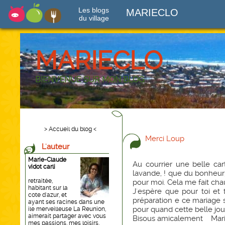
Les blogs
MARIECLO
du village
MARIECLO
BIENVENUE SUR MON BLOG
> Accueil du blog <
Merci Loup
L'auteur
Marie-Claude
Au courrier une belle car
vidot carli
lavande, ! que du bonheur
retraitée,
pour moi. Cela me fait cha
habitant sur la
J'espère que pour toi et 
cote d'azur, et
préparation e ce mariage s
ayant ses racines dans une
pour quand cette belle jo
ile merveilleuse La Reunion,
aimerait partager avec vous
Bisous amicalement Mar
mes passions, mes loisirs,