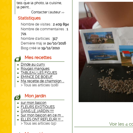
tels que la photo, la cuisine,
la peint...
Contacter l'auteur
>>
Statistiques
Nombre de visites :
2 409 894
Nombre de commentaires :
1
721
Nombre d'articles :
317
Dernière màj le
24/10/2016
Blog créé le
19/12/2010
Mes recettes
Dinde au curry
Rougail mangues
TABLEAU LES FIGUES
EMINCE DE BOEUF
Ma recette de champign ...
> Tous les articles (
108
)
Mon jardin
sur mon balcon
FLEURS EXOTIQUES
DANS LE JARDIN !!!!
Sur mon balcon en ce m ...
ELLES ONT REFLEURI !!! ...
Voir
les
4
co
> Tous les articles (
15
)