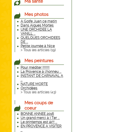
Ma santé
Mes photos
A Golfe Juan ce matin
Dans Aigues Mortes
UNE ORCHIDEE LA
VANILL ...
QUELQUES ORCHIDEES
DE ...
Petite journée à Nice
> Tous les articles (
19
)
Mes peintures
Pour méditer !!!!!!!!
La Provence à l'honneu ...
INSTANT DE CARNAVAL A
...
NATURE MORTE
Orchidées
> Tous les articles (
43
)
Mes coups de
coeur
BONNE ANNEE 2016
Un grand merci à I Ter ...
Le printemps est là!!! ...
EN PROVENCE A VISITER
...