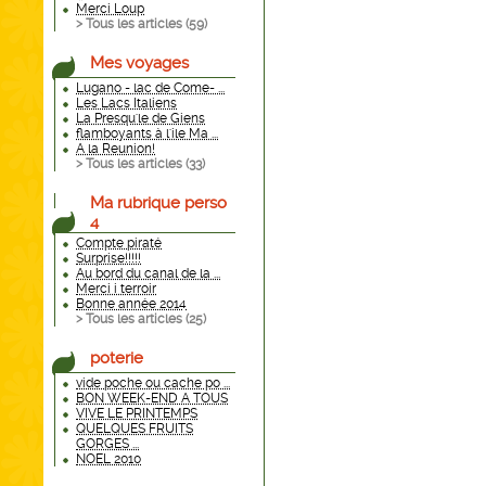
Merci Loup
> Tous les articles (
59
)
Mes voyages
Lugano - lac de Come- ...
Les Lacs Italiens
La Presqu'le de Giens
flamboyants à l'ile Ma ...
A la Reunion!
> Tous les articles (
33
)
Ma rubrique perso
4
Compte piraté
Surprise!!!!!
Au bord du canal de la ...
Merci i terroir
Bonne année 2014
> Tous les articles (
25
)
poterie
vide poche ou cache po ...
BON WEEK-END A TOUS
VIVE LE PRINTEMPS
QUELQUES FRUITS
GORGES ...
NOEL 2010