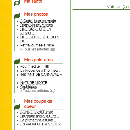
Ma santé
Voir
les
5
co
Mes photos
A Golfe Juan ce matin
Dans Aigues Mortes
UNE ORCHIDEE LA
VANILL ...
QUELQUES ORCHIDEES
DE ...
Petite journée à Nice
> Tous les articles (
19
)
Mes peintures
Pour méditer !!!!!!!!
La Provence à l'honneu ...
INSTANT DE CARNAVAL A
...
NATURE MORTE
Orchidées
> Tous les articles (
43
)
Mes coups de
coeur
BONNE ANNEE 2016
Un grand merci à I Ter ...
Le printemps est là!!! ...
EN PROVENCE A VISITER
...