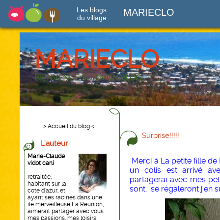
Les blogs
MARIECLO
du village
MARIECLO
BIENVENUE SUR MON BLOG
> Accueil du blog <
Surprise!!!!!
L'auteur
Marie-Claude
Merci à La petite fille de
vidot carli
un colis est arrivé a
retraitée,
partagerai avec mes pe
habitant sur la
sont, se régaleront j'en s
cote d'azur, et
ayant ses racines dans une
ile merveilleuse La Reunion,
aimerait partager avec vous
mes passions, mes loisirs,