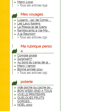
Merci Loup
> Tous les articles (
59
)
Mes voyages
Lugano - lac de Come- ...
Les Lacs Italiens
La Presqu'le de Giens
flamboyants à l'ile Ma ...
A la Reunion!
> Tous les articles (
33
)
Ma rubrique perso
4
Compte piraté
Surprise!!!!!
Au bord du canal de la ...
Merci i terroir
Bonne année 2014
> Tous les articles (
25
)
poterie
vide poche ou cache po ...
BON WEEK-END A TOUS
VIVE LE PRINTEMPS
QUELQUES FRUITS
GORGES ...
NOEL 2010