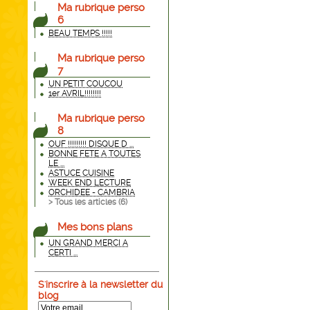
Ma rubrique perso
6
BEAU TEMPS !!!!!
Ma rubrique perso
7
UN PETIT COUCOU
1er AVRIL!!!!!!!!
Ma rubrique perso
8
OUF !!!!!!!!! DISQUE D ...
BONNE FETE A TOUTES
LE ...
ASTUCE CUISINE
WEEK END LECTURE
ORCHIDEE - CAMBRIA
> Tous les articles (
6
)
Mes bons plans
UN GRAND MERCI A
CERTI ...
S'inscrire à la newsletter du
blog