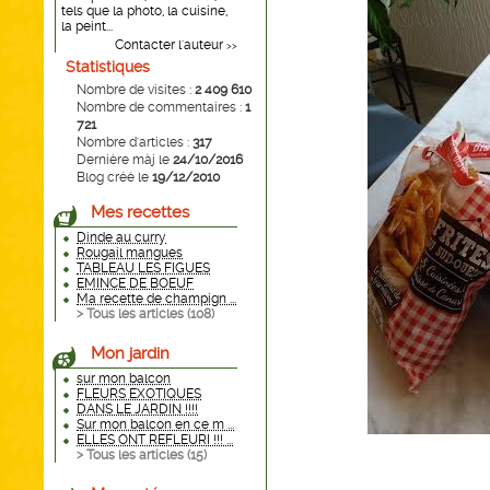
tels que la photo, la cuisine,
la peint...
Contacter l'auteur
>>
Statistiques
Nombre de visites :
2 409 610
Nombre de commentaires :
1
721
Nombre d'articles :
317
Dernière màj le
24/10/2016
Blog créé le
19/12/2010
Mes recettes
Dinde au curry
Rougail mangues
TABLEAU LES FIGUES
EMINCE DE BOEUF
Ma recette de champign ...
> Tous les articles (
108
)
Mon jardin
sur mon balcon
FLEURS EXOTIQUES
DANS LE JARDIN !!!!
Sur mon balcon en ce m ...
ELLES ONT REFLEURI !!! ...
> Tous les articles (
15
)