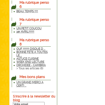
Ma rubrique perso
6
BEAU TEMPS !!!!!
Ma rubrique perso
7
UN PETIT COUCOU
1er AVRIL!!!!!!!!
Ma rubrique perso
8
OUF !!!!!!!!! DISQUE D ...
BONNE FETE A TOUTES
LE ...
ASTUCE CUISINE
WEEK END LECTURE
ORCHIDEE - CAMBRIA
> Tous les articles (
6
)
Mes bons plans
UN GRAND MERCI A
CERTI ...
S'inscrire à la newsletter du
blog