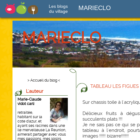
Les blogs
MARIECLO
du village
MARIECLO
BIENVENUE SUR MON BLOG
> Accueil du blog <
TABLEAU LES FIGUES
L'auteur
Marie-Claude
Sur chassis toile à l'acryli
vidot carli
retraitée,
Délicieux fruits à dég
habitant sur la
succulents plats !!!
cote d'azur, et
Je ne sais pas ce qui se p
ayant ses racines dans une
tableau à l'endroit, pou
ile merveilleuse La Reunion,
aimerait partager avec vous
images !!!!! bizarre!!!!!!
mes passions, mes loisirs,