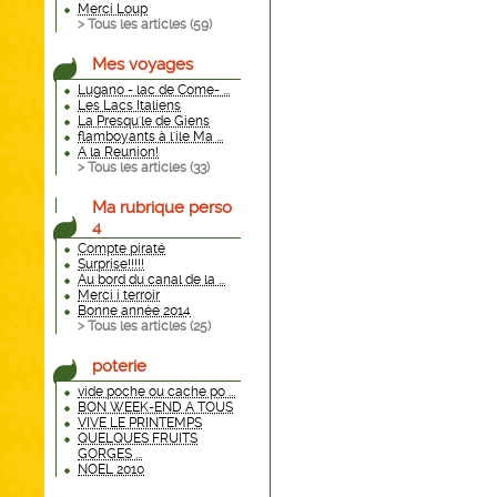
Merci Loup
> Tous les articles (
59
)
Mes voyages
Lugano - lac de Come- ...
Les Lacs Italiens
La Presqu'le de Giens
flamboyants à l'ile Ma ...
A la Reunion!
> Tous les articles (
33
)
Ma rubrique perso
4
Compte piraté
Surprise!!!!!
Au bord du canal de la ...
Merci i terroir
Bonne année 2014
> Tous les articles (
25
)
poterie
vide poche ou cache po ...
BON WEEK-END A TOUS
VIVE LE PRINTEMPS
QUELQUES FRUITS
GORGES ...
NOEL 2010