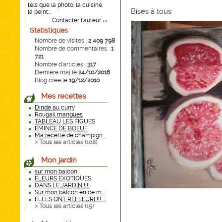
tels que la photo, la cuisine,
Bises à tous
la peint...
Contacter l'auteur
>>
Statistiques
Nombre de visites :
2 409 798
Nombre de commentaires :
1
721
Nombre d'articles :
317
Dernière màj le
24/10/2016
Blog créé le
19/12/2010
Mes recettes
Dinde au curry
Rougail mangues
TABLEAU LES FIGUES
EMINCE DE BOEUF
Ma recette de champign ...
> Tous les articles (
108
)
Mon jardin
sur mon balcon
FLEURS EXOTIQUES
DANS LE JARDIN !!!!
Sur mon balcon en ce m ...
ELLES ONT REFLEURI !!! ...
> Tous les articles (
15
)