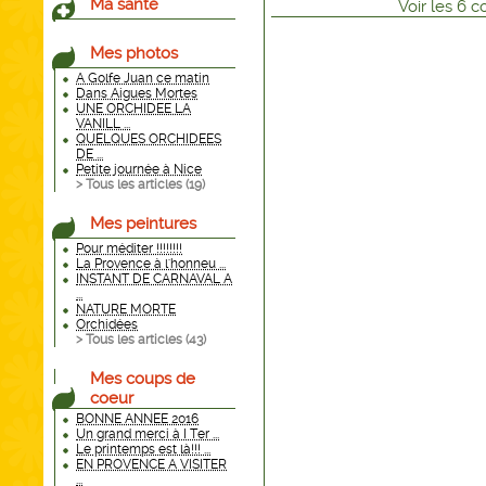
Ma santé
Voir
les
6
co
Mes photos
A Golfe Juan ce matin
Dans Aigues Mortes
UNE ORCHIDEE LA
VANILL ...
QUELQUES ORCHIDEES
DE ...
Petite journée à Nice
> Tous les articles (
19
)
Mes peintures
Pour méditer !!!!!!!!
La Provence à l'honneu ...
INSTANT DE CARNAVAL A
...
NATURE MORTE
Orchidées
> Tous les articles (
43
)
Mes coups de
coeur
BONNE ANNEE 2016
Un grand merci à I Ter ...
Le printemps est là!!! ...
EN PROVENCE A VISITER
...