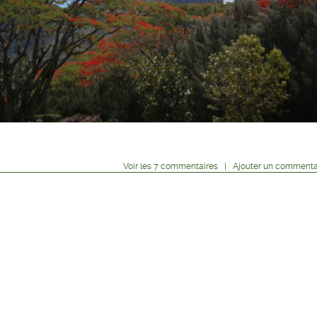
Voir
les
7
commentaires
|
Ajouter un commenta