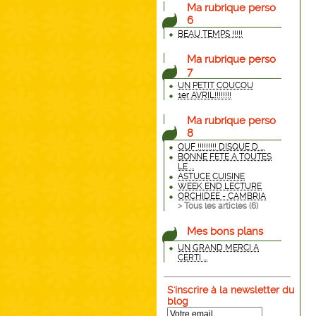
Ma rubrique perso
6
BEAU TEMPS !!!!!
Ma rubrique perso
7
UN PETIT COUCOU
1er AVRIL!!!!!!!!
Ma rubrique perso
8
OUF !!!!!!!!! DISQUE D ...
BONNE FETE A TOUTES
LE ...
ASTUCE CUISINE
WEEK END LECTURE
ORCHIDEE - CAMBRIA
> Tous les articles (
6
)
Mes bons plans
UN GRAND MERCI A
CERTI ...
S'inscrire à la newsletter du
blog