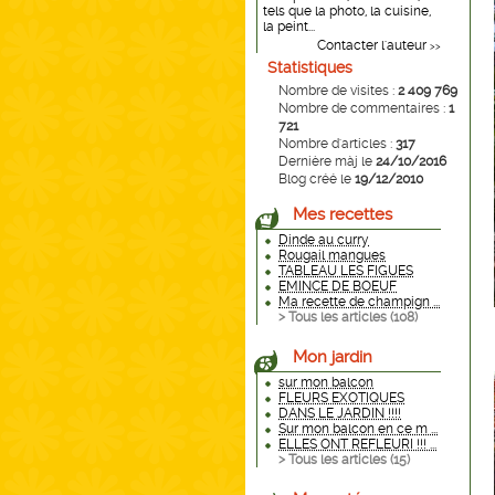
tels que la photo, la cuisine,
la peint...
Contacter l'auteur
>>
Statistiques
Nombre de visites :
2 409 769
Nombre de commentaires :
1
721
Nombre d'articles :
317
Dernière màj le
24/10/2016
Blog créé le
19/12/2010
Mes recettes
Dinde au curry
Rougail mangues
TABLEAU LES FIGUES
EMINCE DE BOEUF
Ma recette de champign ...
> Tous les articles (
108
)
Mon jardin
sur mon balcon
FLEURS EXOTIQUES
DANS LE JARDIN !!!!
Sur mon balcon en ce m ...
ELLES ONT REFLEURI !!! ...
> Tous les articles (
15
)