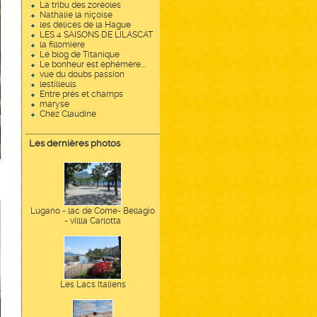
La tribu des zoréoles
Nathalie la niçoise
les delices de la Hague
LES 4 SAISONS DE LILASCAT
la fillomiere
Le blog de Titanique
Le bonheur est éphémère...
vue du doubs passion
lestilleuls
Entre prés et champs
maryse
Chez Claudine
Les dernières photos
Lugano - lac de Come- Bellagio
- villla Carlotta
Les Lacs Italiens