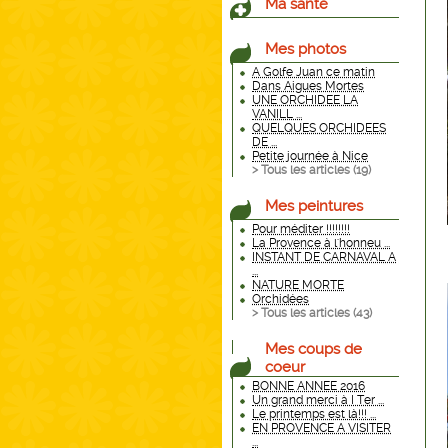
Ma santé
Mes photos
A Golfe Juan ce matin
Dans Aigues Mortes
UNE ORCHIDEE LA
VANILL ...
QUELQUES ORCHIDEES
DE ...
Petite journée à Nice
> Tous les articles (
19
)
Mes peintures
Pour méditer !!!!!!!!
La Provence à l'honneu ...
INSTANT DE CARNAVAL A
...
NATURE MORTE
Orchidées
> Tous les articles (
43
)
Mes coups de
coeur
BONNE ANNEE 2016
Un grand merci à I Ter ...
Le printemps est là!!! ...
EN PROVENCE A VISITER
...