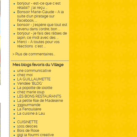
bonjour - est-ce que c'est
rétabli? j'ai reçu ...
Bonsoir Marie-Claude - A la
suite d'un piratage sur
Facebook, ...
bonsoir - j'espère que tout est
revenu dans l'ordre, bon ...
bonjour - je fais des râbles de
lapin, ce midi avec des ...
Merci - À toutes pour vos
réactions c'est ...
> Plus de commentaires...
Mes blogs favoris du Village
une communicative
chez moi
LA GUILLAUMETTE
Vendée "BLOG"
La popotte de lolotte
chez marie loup
LES BONS RESTAURANTS
La petite fille de Madeleine
33gourmande
La Fenouillère
La cuisine à Lau
CUISINETTE
1001 delices
Bois de Rose
gigi la fourmi creative