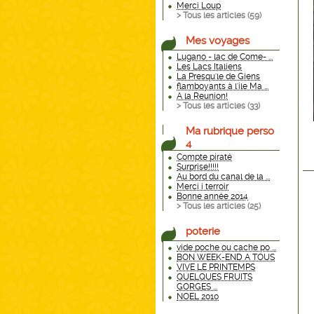
Merci Loup
> Tous les articles (
59
)
Mes voyages
Lugano - lac de Come- ...
Les Lacs Italiens
La Presqu'le de Giens
flamboyants à l'ile Ma ...
A la Reunion!
> Tous les articles (
33
)
Ma rubrique perso
4
Compte piraté
Surprise!!!!!
Au bord du canal de la ...
Merci i terroir
Bonne année 2014
> Tous les articles (
25
)
poterie
vide poche ou cache po ...
BON WEEK-END A TOUS
VIVE LE PRINTEMPS
QUELQUES FRUITS
GORGES ...
NOEL 2010