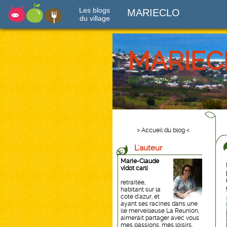
Les blogs
MARIECLO
du village
MARIEC
BIENVENUE SUR MON B
> Accueil du blog <
L'auteur
Marie-Claude
vidot carli
retraitée,
habitant sur la
cote d'azur, et
ayant ses racines dans une
ile merveilleuse La Reunion,
aimerait partager avec vous
mes passions, mes loisirs,