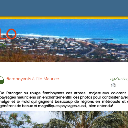
LO
LOG
flamboyants à l'ile Maurice
29/12/20
De l'oranger au rouge flamboyants ces arbres majestueux colorent 
paysages mauriciens un enchantement!!!!! ces photos pour contraster avec
neige et le froid qui gagnent beaucoup de régions en métropole et 
générent de beaux et magnifiques paysages aussi, bien entendu!