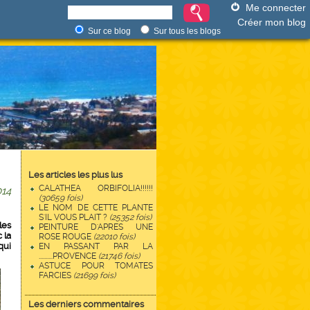
Me connecter
Créer mon blog
Sur ce blog
Sur tous les blogs
Les articles les plus lus
CALATHEA ORBIFOLIA!!!!!!
14
(30659 fois)
LE NOM DE CETTE PLANTE
S'IL VOUS PLAIT ?
(25352 fois)
les
PEINTURE D'APRES UNE
 la
ROSE ROUGE
(22010 fois)
qui
EN PASSANT PAR LA
..........PROVENCE
(21746 fois)
ASTUCE POUR TOMATES
FARCIES
(21699 fois)
Les derniers commentaires