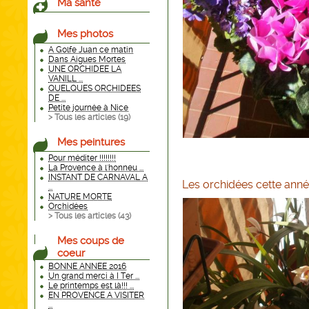
Ma santé
Mes photos
A Golfe Juan ce matin
Dans Aigues Mortes
UNE ORCHIDEE LA
VANILL ...
QUELQUES ORCHIDEES
DE ...
Petite journée à Nice
> Tous les articles (
19
)
Mes peintures
Pour méditer !!!!!!!!
La Provence à l'honneu ...
INSTANT DE CARNAVAL A
Les orchidées cette anné
...
NATURE MORTE
Orchidées
> Tous les articles (
43
)
Mes coups de
coeur
BONNE ANNEE 2016
Un grand merci à I Ter ...
Le printemps est là!!! ...
EN PROVENCE A VISITER
...