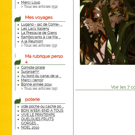
Merci Loup
> Tous les articles (
59
)
Mes voyages
Lugano - lac de Come- ...
Les Lacs Italiens
La Presqu'le de Giens
flamboyants à l'ile Ma ...
A la Reunion!
> Tous les articles (
33
)
Ma rubrique perso
4
Compte piraté
Surprise!!!!!
Au bord du canal de la ...
Merci i terroir
Bonne année 2014
Voir
les
7
co
> Tous les articles (
25
)
poterie
vide poche ou cache po ...
BON WEEK-END A TOUS
VIVE LE PRINTEMPS
QUELQUES FRUITS
GORGES ...
NOEL 2010