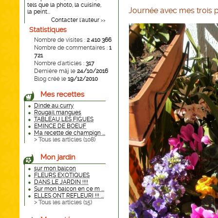
tels que la photo, la cuisine,
Journée avec mes trois pe
la peint...
Contacter l'auteur
>>
Statistiques
Nombre de visites :
2 410 366
Nombre de commentaires :
1
721
Nombre d'articles :
317
Dernière màj le
24/10/2016
Blog créé le
19/12/2010
Mes recettes
Dinde au curry
Rougail mangues
TABLEAU LES FIGUES
EMINCE DE BOEUF
Ma recette de champign ...
> Tous les articles (
108
)
Mon jardin
sur mon balcon
FLEURS EXOTIQUES
DANS LE JARDIN !!!!
Sur mon balcon en ce m ...
ELLES ONT REFLEURI !!! ...
> Tous les articles (
15
)