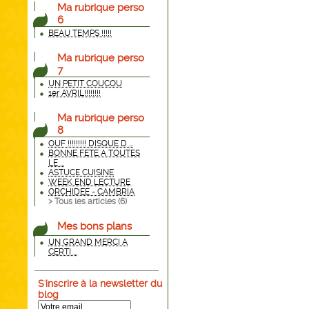
Ma rubrique perso
6
BEAU TEMPS !!!!!
Ma rubrique perso
7
UN PETIT COUCOU
1er AVRIL!!!!!!!!
Ma rubrique perso
8
OUF !!!!!!!!! DISQUE D ...
BONNE FETE A TOUTES
LE ...
ASTUCE CUISINE
WEEK END LECTURE
ORCHIDEE - CAMBRIA
> Tous les articles (
6
)
Mes bons plans
UN GRAND MERCI A
CERTI ...
S'inscrire à la newsletter du
blog