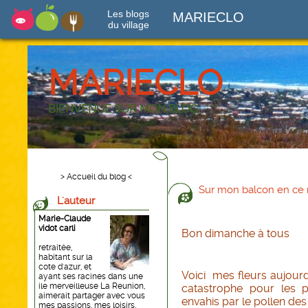
Les blogs
MARIECLO
du village
MARIECLO
BIENVENUE SUR MON BLOG
> Accueil du blog <
Sur mon balcon en c
L'auteur
Marie-Claude
vidot carli
Bon dimanche à tous
retraitée,
habitant sur la
cote d'azur, et
Voici mes fleurs aujourd
ayant ses racines dans une
ile merveilleuse La Reunion,
catastrophe pour les 
aimerait partager avec vous
envahis par le pollen des p
mes passions, mes loisirs,