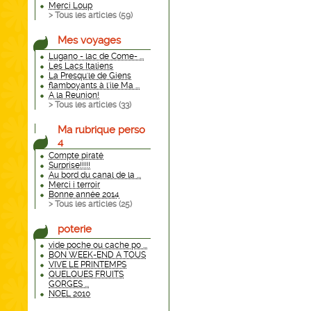
Merci Loup
> Tous les articles (
59
)
Mes voyages
Lugano - lac de Come- ...
Les Lacs Italiens
La Presqu'le de Giens
flamboyants à l'ile Ma ...
A la Reunion!
> Tous les articles (
33
)
Ma rubrique perso
4
Compte piraté
Surprise!!!!!
Au bord du canal de la ...
Merci i terroir
Bonne année 2014
> Tous les articles (
25
)
poterie
vide poche ou cache po ...
BON WEEK-END A TOUS
VIVE LE PRINTEMPS
QUELQUES FRUITS
GORGES ...
NOEL 2010