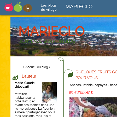
Les blogs
MARIECLO
du village
MARIECLO
BIENVENUE SUR MON BLOG
> Accueil du blog <
QUELQUES FRUITS GO
L'auteur
POUR VOUS
Marie-Claude
Ananas- letchis- papayes - ban
vidot carli
BON WEEK-END
retraitée,
habitant sur la
cote d'azur, et
ayant ses racines dans une
ile merveilleuse La Reunion,
aimerait partager avec vous
mes passions, mes loisirs,