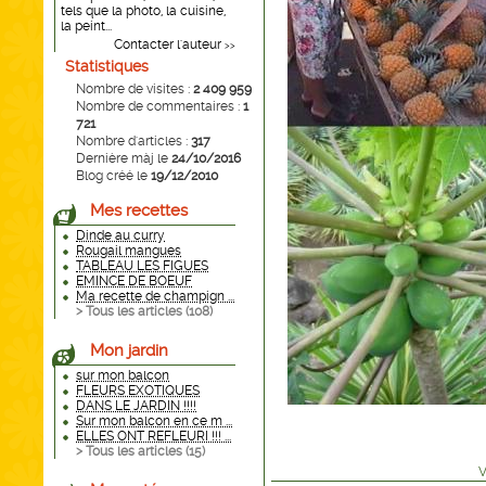
tels que la photo, la cuisine,
la peint...
Contacter l'auteur
>>
Statistiques
Nombre de visites :
2 409 959
Nombre de commentaires :
1
721
Nombre d'articles :
317
Dernière màj le
24/10/2016
Blog créé le
19/12/2010
Mes recettes
Dinde au curry
Rougail mangues
TABLEAU LES FIGUES
EMINCE DE BOEUF
Ma recette de champign ...
> Tous les articles (
108
)
Mon jardin
sur mon balcon
FLEURS EXOTIQUES
DANS LE JARDIN !!!!
Sur mon balcon en ce m ...
ELLES ONT REFLEURI !!! ...
> Tous les articles (
15
)
V