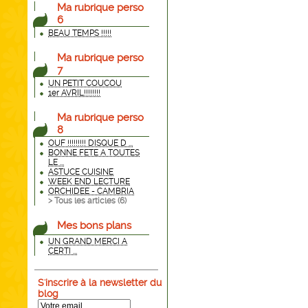
Ma rubrique perso
6
BEAU TEMPS !!!!!
Ma rubrique perso
7
UN PETIT COUCOU
1er AVRIL!!!!!!!!
Ma rubrique perso
8
OUF !!!!!!!!! DISQUE D ...
BONNE FETE A TOUTES
LE ...
ASTUCE CUISINE
WEEK END LECTURE
ORCHIDEE - CAMBRIA
> Tous les articles (
6
)
Mes bons plans
UN GRAND MERCI A
CERTI ...
S'inscrire à la newsletter du
blog