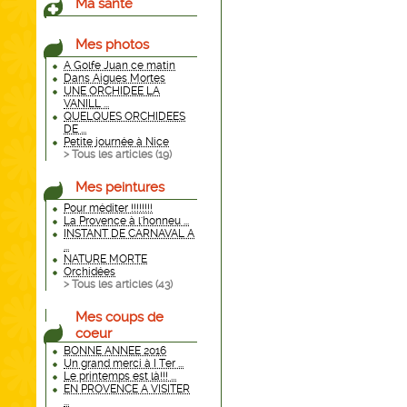
Ma santé
Mes photos
A Golfe Juan ce matin
Dans Aigues Mortes
UNE ORCHIDEE LA
VANILL ...
QUELQUES ORCHIDEES
DE ...
Petite journée à Nice
> Tous les articles (
19
)
Mes peintures
Pour méditer !!!!!!!!
La Provence à l'honneu ...
INSTANT DE CARNAVAL A
...
NATURE MORTE
Orchidées
> Tous les articles (
43
)
Mes coups de
coeur
BONNE ANNEE 2016
Un grand merci à I Ter ...
Le printemps est là!!! ...
EN PROVENCE A VISITER
...