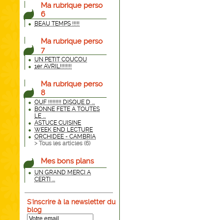
Ma rubrique perso
6
BEAU TEMPS !!!!!
Ma rubrique perso
7
UN PETIT COUCOU
1er AVRIL!!!!!!!!
Ma rubrique perso
8
OUF !!!!!!!!! DISQUE D ...
BONNE FETE A TOUTES
LE ...
ASTUCE CUISINE
WEEK END LECTURE
ORCHIDEE - CAMBRIA
> Tous les articles (
6
)
Mes bons plans
UN GRAND MERCI A
CERTI ...
S'inscrire à la newsletter du
blog