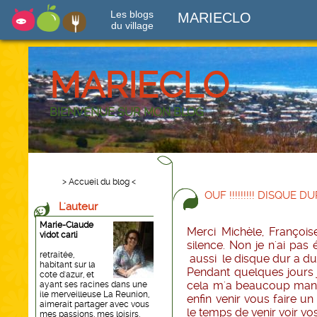
Les blogs
MARIECLO
du village
MARIECLO
BIENVENUE SUR MON BLOG
> Accueil du blog <
OUF !!!!!!!!! DISQUE 
L'auteur
Marie-Claude
Merci Michèle, Françoi
vidot carli
silence. Non je n'ai pa
retraitée,
aussi le disque dur a du
habitant sur la
Pendant quelques jours 
cote d'azur, et
cela m'a beaucoup manq
ayant ses racines dans une
ile merveilleuse La Reunion,
enfin venir vous faire un 
aimerait partager avec vous
le temps de venir voir vo
mes passions, mes loisirs,