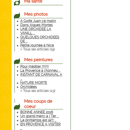
Ma santé
Mes photos
A Golfe Juan ce matin
Dans Aigues Mortes
UNE ORCHIDEE LA
VANILL ...
QUELQUES ORCHIDEES
DE ...
Petite journée à Nice
> Tous les articles (
19
)
Mes peintures
Pour méditer !!!!!!!!
La Provence à l'honneu ...
INSTANT DE CARNAVAL A
...
NATURE MORTE
Orchidées
> Tous les articles (
43
)
Mes coups de
coeur
BONNE ANNEE 2016
Un grand merci à I Ter ...
Le printemps est là!!! ...
EN PROVENCE A VISITER
...