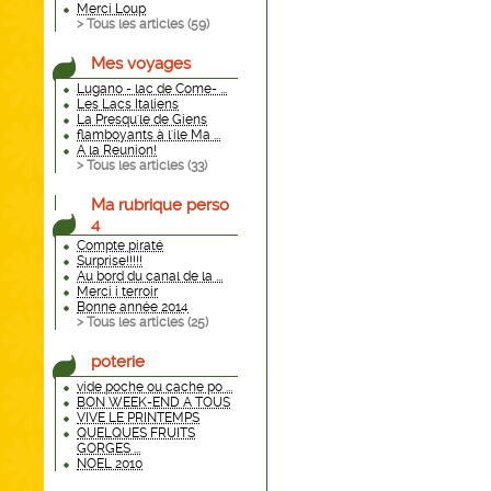
Merci Loup
> Tous les articles (
59
)
Mes voyages
Lugano - lac de Come- ...
Les Lacs Italiens
La Presqu'le de Giens
flamboyants à l'ile Ma ...
A la Reunion!
> Tous les articles (
33
)
Ma rubrique perso
4
Compte piraté
Surprise!!!!!
Au bord du canal de la ...
Merci i terroir
Bonne année 2014
> Tous les articles (
25
)
poterie
vide poche ou cache po ...
BON WEEK-END A TOUS
VIVE LE PRINTEMPS
QUELQUES FRUITS
GORGES ...
NOEL 2010