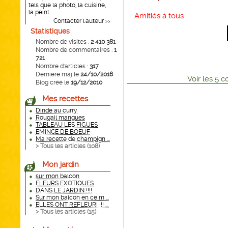
tels que la photo, la cuisine,
la peint...
Amitiés à tous
Contacter l'auteur
>>
Statistiques
Nombre de visites :
2 410 381
Nombre de commentaires :
1
721
Nombre d'articles :
317
Dernière màj le
24/10/2016
Voir
les
5
co
Blog créé le
19/12/2010
Mes recettes
Dinde au curry
Rougail mangues
TABLEAU LES FIGUES
EMINCE DE BOEUF
Ma recette de champign ...
> Tous les articles (
108
)
Mon jardin
sur mon balcon
FLEURS EXOTIQUES
DANS LE JARDIN !!!!
Sur mon balcon en ce m ...
ELLES ONT REFLEURI !!! ...
> Tous les articles (
15
)