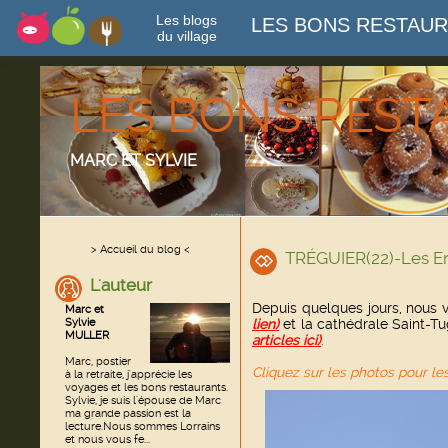
Les blogs
LES BONS RESTAU
du village
LES BONS RES
MARC ET SYLVIE
> Accueil du blog <
TRÉGUIER(22)-Les E
L'auteur
Depuis quelques jours, nous v
Marc et
Sylvie
lien)
et la cathédrale Saint-Tu
MULLER
articles ici)
.
Marc, postier
Cliquez sur les photos pour les
à la retraite, j'apprécie les
voyages et les bons restaurants.
Sylvie, je suis l'épouse de Marc
ma grande passion est la
lecture.Nous sommes Lorrains
et nous vous fe...