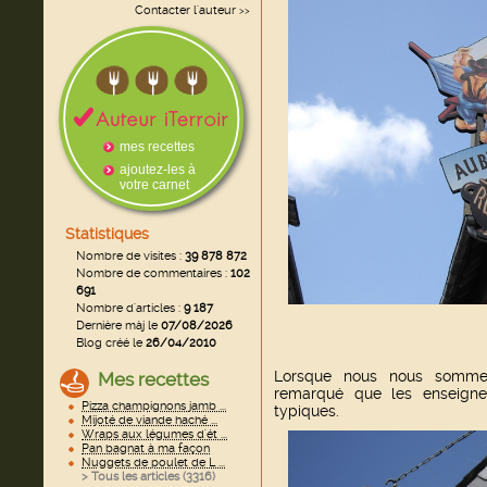
Contacter l'auteur
>>
mes recettes
ajoutez-les à
votre carnet
Statistiques
Nombre de visites :
39 878 872
Nombre de commentaires :
102
691
Nombre d'articles :
9 187
Dernière màj le
07/08/2026
Blog créé le
26/04/2010
Lorsque nous nous sommes
Mes recettes
remarqué que les enseignes 
Pizza champignons jamb ...
typiques.
Mijoté de viande haché ...
Wraps aux légumes d'ét ...
Pan bagnat à ma façon
Nuggets de poulet de L ...
> Tous les articles (
3316
)