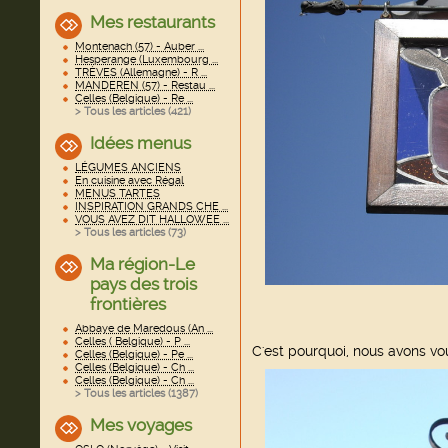
Mes restaurants
Montenach (57) - Auber ...
Hesperange (Luxembourg ...
TRÈVES (Allemagne) - R ...
MANDEREN (57) - Restau ...
Celles (Belgique) - Re ...
> Tous les articles (
421
)
Idées menus
LÉGUMES ANCIENS
En cuisine avec Régal
MENUS TARTES
INSPIRATION GRANDS CHE ...
VOUS AVEZ DIT HALLOWEE ...
> Tous les articles (
73
)
Ma région-Le
pays des trois
frontières
Abbaye de Maredous (An ...
Celles ( Belgique) - P ...
C'est pourquoi, nous avons voul
Celles (Belgique) - Pe ...
Celles (Belgique) - Ch ...
Celles (Belgique) - Ch ...
> Tous les articles (
1387
)
Mes voyages