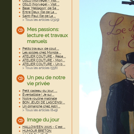
OSLO (Norvège) - Visit ...
OSLO (Norvège) - Visit ...
Base "Helilagon" de Sa ...
Entre Deux (Île de La ...
Saint-Paul (Île de La ...
> Tous les articles (
2329
)
Mes passions:
lecture et travaux
manuels
Petits travaux de cout ...
Les soldes chez Mondia ...
ATELIER COUTURE - Repa ...
ATELIER COUTURE - Mon ...
ATELIER COUTURE - Un b ...
> Tous les articles (
556
)
Un peu de notre
vie privée
Petit cadeau du jour.. ...
Éventailliste ! Je sui ...
Notre routine matinale
BON JEUDI DE L'ASCENSI ...
Un dimanche chez Astri ...
> Tous les articles (
849
)
Image du jour
HALLOWEEN 2025 - C'est ...
HUMOUR BRETON