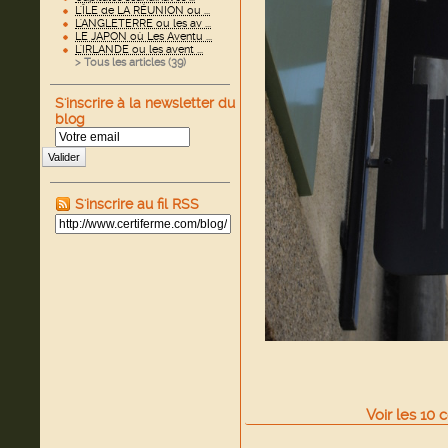
L'ÎLE de LA RÉUNION ou ...
L'ANGLETERRE ou les av ...
LE JAPON où Les Aventu ...
L'IRLANDE ou les avent ...
> Tous les articles (
39
)
S'inscrire à la newsletter du
blog
Valider
S'inscrire au fil RSS
Voir
les
10
c