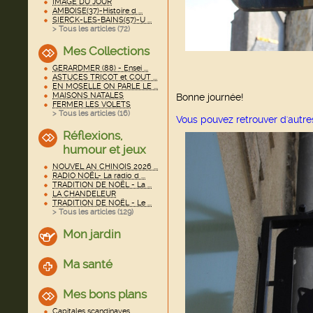
IMAGE DU JOUR
AMBOISE(37)-Histoire d ...
SIERCK-LES-BAINS(57)-U ...
> Tous les articles (
72
)
Mes Collections
GERARDMER (88) - Ensei ...
ASTUCES TRICOT et COUT ...
EN MOSELLE ON PARLE LE ...
MAISONS NATALES
Bonne journée!
FERMER LES VOLETS
> Tous les articles (
16
)
Vous pouvez retrouver d'autr
Réflexions,
humour et jeux
NOUVEL AN CHINOIS 2026 ...
RADIO NOËL- La radio d ...
TRADITION DE NOËL - La ...
LA CHANDELEUR
TRADITION DE NOËL - Le ...
> Tous les articles (
129
)
Mon jardin
Ma santé
Mes bons plans
Capitales scandinaves ...