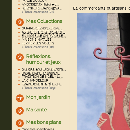
IMAGE DU JOUR
AMBOISE(37)-Histoire d ...
Et, commerçants et artisans, 
SIERCK-LES-BAINS(57)-U ...
> Tous les articles (
72
)
Mes Collections
GERARDMER (88) - Ensei ...
ASTUCES TRICOT et COUT ...
EN MOSELLE ON PARLE LE ...
MAISONS NATALES
FERMER LES VOLETS
> Tous les articles (
16
)
Réflexions,
humour et jeux
NOUVEL AN CHINOIS 2026 ...
RADIO NOËL- La radio d ...
TRADITION DE NOËL - La ...
LA CHANDELEUR
TRADITION DE NOËL - Le ...
> Tous les articles (
129
)
Mon jardin
Ma santé
Mes bons plans
Capitales scandinaves ...