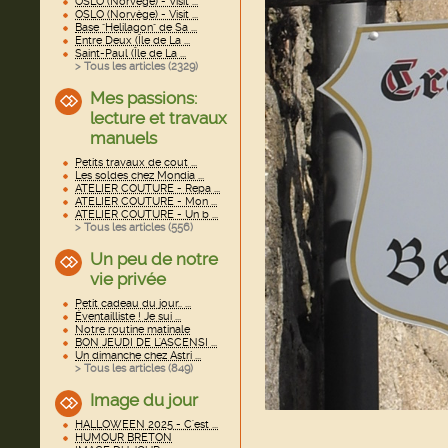
OSLO (Norvège) - Visit ...
OSLO (Norvège) - Visit ...
Base "Helilagon" de Sa ...
Entre Deux (Île de La ...
Saint-Paul (Île de La ...
> Tous les articles (
2329
)
Mes passions:
lecture et travaux
manuels
Petits travaux de cout ...
Les soldes chez Mondia ...
ATELIER COUTURE - Repa ...
ATELIER COUTURE - Mon ...
ATELIER COUTURE - Un b ...
> Tous les articles (
556
)
Un peu de notre
vie privée
Petit cadeau du jour.. ...
Éventailliste ! Je sui ...
Notre routine matinale
BON JEUDI DE L'ASCENSI ...
Un dimanche chez Astri ...
> Tous les articles (
849
)
Image du jour
HALLOWEEN 2025 - C'est ...
HUMOUR BRETON