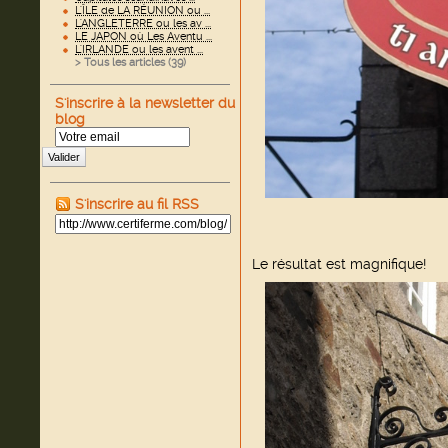
L'ÎLE de LA RÉUNION ou ...
L'ANGLETERRE ou les av ...
LE JAPON où Les Aventu ...
L'IRLANDE ou les avent ...
> Tous les articles (
39
)
S'inscrire à la newsletter du
blog
Valider
S'inscrire au fil RSS
Le résultat est magnifique!