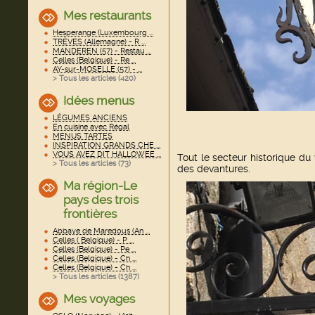
Mes restaurants
Hesperange (Luxembourg ...
TRÈVES (Allemagne) - R ...
MANDEREN (57) - Restau ...
Celles (Belgique) - Re ...
AY-sur-MOSELLE (57) - ...
> Tous les articles (
420
)
Idées menus
LÉGUMES ANCIENS
En cuisine avec Régal
MENUS TARTES
INSPIRATION GRANDS CHE ...
VOUS AVEZ DIT HALLOWEE ...
Tout le secteur historique du
> Tous les articles (
73
)
des devantures.
Ma région-Le
pays des trois
frontières
Abbaye de Maredous (An ...
Celles ( Belgique) - P ...
Celles (Belgique) - Pe ...
Celles (Belgique) - Ch ...
Celles (Belgique) - Ch ...
> Tous les articles (
1387
)
Mes voyages