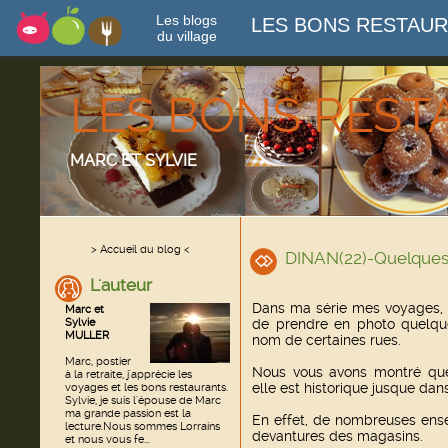
Les blogs
LES BONS RESTAU
du village
LES BONS RES
MARC ET SYLVIE
> Accueil du blog <
DINAN(22)-Quelques
L'auteur
Dans ma série mes voyages, 
Marc et
Sylvie
de prendre en photo quelque
MULLER
nom de certaines rues.
Marc, postier
Nous vous avons montré que D
à la retraite, j'apprécie les
elle est historique jusque dan
voyages et les bons restaurants.
Sylvie, je suis l'épouse de Marc
ma grande passion est la
En effet, de nombreuses ensei
lecture.Nous sommes Lorrains
devantures des magasins.
et nous vous fe...