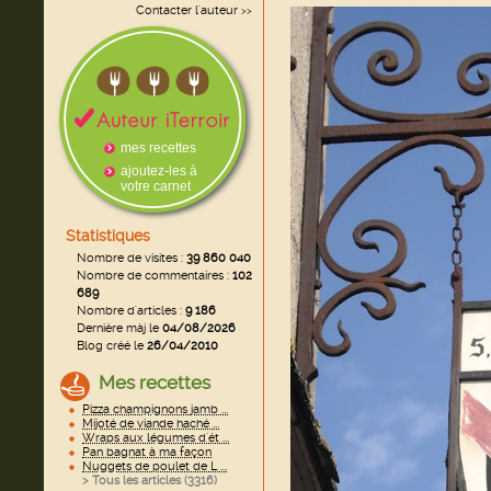
Contacter l'auteur
>>
mes recettes
ajoutez-les à
votre carnet
Statistiques
Nombre de visites :
39 860 040
Nombre de commentaires :
102
689
Nombre d'articles :
9 186
Dernière màj le
04/08/2026
Blog créé le
26/04/2010
Mes recettes
Pizza champignons jamb ...
Mijoté de viande haché ...
Wraps aux légumes d'ét ...
Pan bagnat à ma façon
Nuggets de poulet de L ...
> Tous les articles (
3316
)