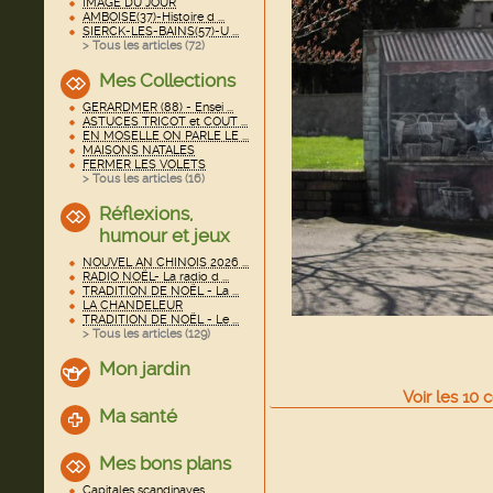
IMAGE DU JOUR
AMBOISE(37)-Histoire d ...
SIERCK-LES-BAINS(57)-U ...
> Tous les articles (
72
)
Mes Collections
GERARDMER (88) - Ensei ...
ASTUCES TRICOT et COUT ...
EN MOSELLE ON PARLE LE ...
MAISONS NATALES
FERMER LES VOLETS
> Tous les articles (
16
)
Réflexions,
humour et jeux
NOUVEL AN CHINOIS 2026 ...
RADIO NOËL- La radio d ...
TRADITION DE NOËL - La ...
LA CHANDELEUR
TRADITION DE NOËL - Le ...
> Tous les articles (
129
)
Mon jardin
Voir
les
10
c
Ma santé
Mes bons plans
Capitales scandinaves ...