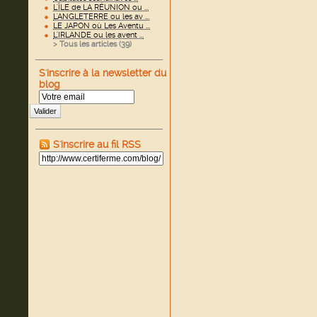
L'ÎLE de LA RÉUNION ou ...
L'ANGLETERRE ou les av ...
LE JAPON où Les Aventu ...
L'IRLANDE ou les avent ...
> Tous les articles (
39
)
S'inscrire à la newsletter du
blog
Valider
S'inscrire au fil RSS