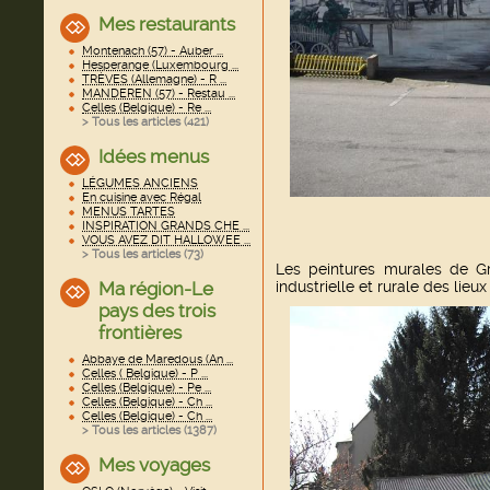
Mes restaurants
Montenach (57) - Auber ...
Hesperange (Luxembourg ...
TRÈVES (Allemagne) - R ...
MANDEREN (57) - Restau ...
Celles (Belgique) - Re ...
> Tous les articles (
421
)
Idées menus
LÉGUMES ANCIENS
En cuisine avec Régal
MENUS TARTES
INSPIRATION GRANDS CHE ...
VOUS AVEZ DIT HALLOWEE ...
> Tous les articles (
73
)
Les peintures murales de 
Ma région-Le
industrielle et rurale des lieux
pays des trois
frontières
Abbaye de Maredous (An ...
Celles ( Belgique) - P ...
Celles (Belgique) - Pe ...
Celles (Belgique) - Ch ...
Celles (Belgique) - Ch ...
> Tous les articles (
1387
)
Mes voyages