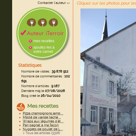
Cliquez sur les photos pour le
Contacter l'auteur
>>
mes recettes
ajoutez-les à
votre carnet
Statistiques
Nombre de visites :
39 878 912
Nombre de commentaires :
102
691
Nombre d'articles :
9 187
Dernière màj le
07/08/2026
Blog créé le
26/04/2010
Mes recettes
Pizza champignons jamb ...
Mijoté de viande haché ...
Wraps aux légumes d'ét ...
Pan bagnat à ma façon
Nuggets de poulet de L ...
> Tous les articles (
3316
)