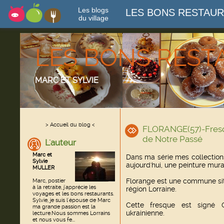
Les blogs
LES BONS RESTAU
du village
LES BONS RES
MARC ET SYLVIE
> Accueil du blog <
FLORANGE(57)-Fres
de Notre Passé
L'auteur
Marc et
Dans ma série mes collections
Sylvie
aujourd'hui, une peinture mura
MULLER
Florange est une commune si
Marc, postier
à la retraite, j'apprécie les
région Lorraine.
voyages et les bons restaurants.
Sylvie, je suis l'épouse de Marc
Cette fresque est signé G
ma grande passion est la
ukrainienne.
lecture.Nous sommes Lorrains
et nous vous fe...