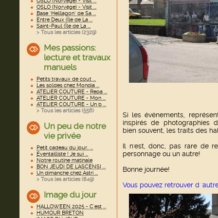
OSLO (Norvège) - Visit ...
OSLO (Norvège) - Visit ...
Base "Helilagon" de Sa ...
Entre Deux (Île de La ...
Saint-Paul (Île de La ...
> Tous les articles (
2329
)
Mes passions:
lecture et travaux
manuels
Petits travaux de cout ...
Les soldes chez Mondia ...
ATELIER COUTURE - Repa ...
ATELIER COUTURE - Mon ...
ATELIER COUTURE - Un b ...
> Tous les articles (
556
)
Si les événements, représen
inspirés de photographies d
Un peu de notre
bien souvent, les traits des ha
vie privée
Il n'est, donc, pas rare de r
Petit cadeau du jour.. ...
personnage ou un autre!
Éventailliste ! Je sui ...
Notre routine matinale
BON JEUDI DE L'ASCENSI ...
Bonne journée!
Un dimanche chez Astri ...
> Tous les articles (
849
)
Vous pouvez retrouver d 'autr
Image du jour
HALLOWEEN 2025 - C'est ...
HUMOUR BRETON