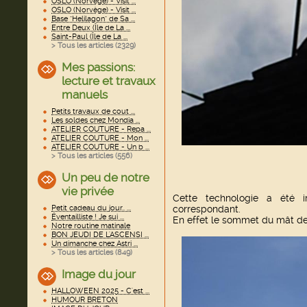
OSLO (Norvège) - Visit ...
OSLO (Norvège) - Visit ...
Base "Helilagon" de Sa ...
Entre Deux (Île de La ...
Saint-Paul (Île de La ...
> Tous les articles (
2329
)
Mes passions:
lecture et travaux
manuels
Petits travaux de cout ...
Les soldes chez Mondia ...
ATELIER COUTURE - Repa ...
ATELIER COUTURE - Mon ...
ATELIER COUTURE - Un b ...
> Tous les articles (
556
)
Un peu de notre
vie privée
Cette technologie a été 
correspondant.
Petit cadeau du jour.. ...
Éventailliste ! Je sui ...
En effet le sommet du mât de 
Notre routine matinale
BON JEUDI DE L'ASCENSI ...
Un dimanche chez Astri ...
> Tous les articles (
849
)
Image du jour
HALLOWEEN 2025 - C'est ...
HUMOUR BRETON