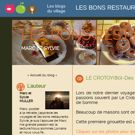
Les blogs
LES BONS RESTAU
du village
LES BONS RES
MARC ET SYLVIE
> Accueil du blog <
LE CROTOY(80)-Des 
L'auteur
Lors de notre dernier voyag
Marc et
Sylvie
passions souvent par Le Croto
MULLER
de Somme.
Marc, postier
Beaucoup de maisons sont orn
à la retraite, j'apprécie les
voyages et les bons restaurants.
Sylvie, je suis l'épouse de Marc
Cette première girouette est
ma grande passion est la
lecture.Nous sommes Lorrains
Cliquez sur les photos pour le
et nous vous fe...