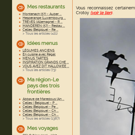
Mes restaurants
Vous reconnaissez certaine
Crotoy
(voir le lien
).
Montenach (57) - Auber ...
Hesperange (Luxembourg ...
TRÈVES (Allemagne) - R ...
MANDEREN (57) - Restau ...
Celles (Belgique) - Re ...
> Tous les articles (
421
)
Idées menus
LÉGUMES ANCIENS
En cuisine avec Régal
MENUS TARTES
INSPIRATION GRANDS CHE ...
VOUS AVEZ DIT HALLOWEE ...
> Tous les articles (
73
)
Ma région-Le
pays des trois
frontières
Abbaye de Maredous (An ...
Celles ( Belgique) - P ...
Celles (Belgique) - Pe ...
Celles (Belgique) - Ch ...
Celles (Belgique) - Ch ...
> Tous les articles (
1387
)
Mes voyages