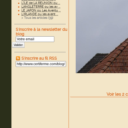
L'ÎLE de LA RÉUNION ou ...
L'ANGLETERRE ou les av ...
LE JAPON où Les Aventu ...
L'IRLANDE ou les avent ...
> Tous les articles (
39
)
S'inscrire à la newsletter du
blog
Valider
S'inscrire au fil RSS
Voir
les
2
c