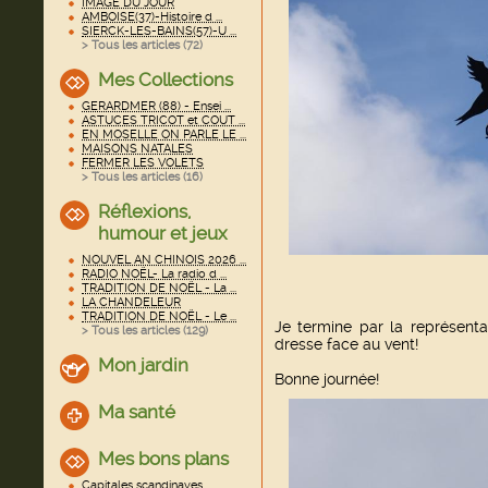
IMAGE DU JOUR
AMBOISE(37)-Histoire d ...
SIERCK-LES-BAINS(57)-U ...
> Tous les articles (
72
)
Mes Collections
GERARDMER (88) - Ensei ...
ASTUCES TRICOT et COUT ...
EN MOSELLE ON PARLE LE ...
MAISONS NATALES
FERMER LES VOLETS
> Tous les articles (
16
)
Réflexions,
humour et jeux
NOUVEL AN CHINOIS 2026 ...
RADIO NOËL- La radio d ...
TRADITION DE NOËL - La ...
LA CHANDELEUR
TRADITION DE NOËL - Le ...
Je termine par la représentat
> Tous les articles (
129
)
dresse face au vent!
Mon jardin
Bonne journée!
Ma santé
Mes bons plans
Capitales scandinaves ...