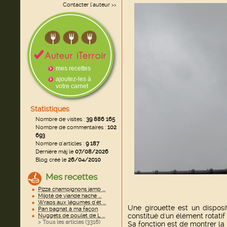
Contacter l'auteur
>>
mes recettes
ajoutez-les à
votre carnet
Statistiques
Nombre de visites :
39 886 165
Nombre de commentaires :
102
693
Nombre d'articles :
9 187
Dernière màj le
07/08/2026
Blog créé le
26/04/2010
Mes recettes
Pizza champignons jamb ...
Mijoté de viande haché ...
Wraps aux légumes d'ét ...
Une girouette est un disposit
Pan bagnat à ma façon
constitué d'un élément rotatif 
Nuggets de poulet de L ...
> Tous les articles (
3316
)
Sa fonction est de montrer la