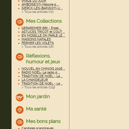
IMAGE DU JOUR
AMBOISE(37)-Histoire d ...
SIERCK-LES-BAINS(57)-U ...
> Tous les articles (
72
)
Mes Collections
GERARDMER (88) - Ensei ...
ASTUCES TRICOT et COUT ...
EN MOSELLE ON PARLE LE ...
MAISONS NATALES
FERMER LES VOLETS
> Tous les articles (
16
)
Réflexions,
humour et jeux
NOUVEL AN CHINOIS 2026 ...
RADIO NOËL- La radio d ...
TRADITION DE NOËL - La ...
LA CHANDELEUR
TRADITION DE NOËL - Le ...
> Tous les articles (
129
)
Mon jardin
Ma santé
Mes bons plans
Capitales scandinaves ...