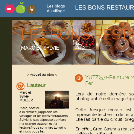
Les blogs
LES BONS RESTAU
du village
LES BONS RES
MARC ET SYLVIE
> Accueil du blog <
YUTZ(57)-Peinture 
Fer
L'auteur
Marc et
Lors de notre dernière so
Sylvie
photographié cette magnifiqu
MULLER
Marc, postier
Cette fresque murale est
à la retraite, j'apprécie les
représente le chemin de fer à 
voyages et les bons restaurants.
Elle fait partie du circuit "Gre
Sylvie, je suis l'épouse de Marc
ma grande passion est la
lecture.Nous sommes Lorrains
En effet, Greg Gawra a réali
et nous vous fe...
vallée de la Fensch.