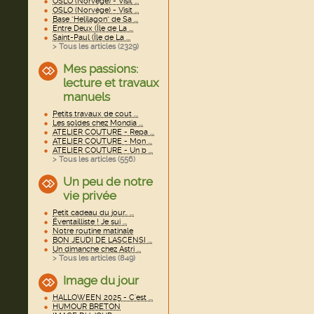
OSLO (Norvège) - Visit ...
OSLO (Norvège) - Visit ...
Base "Helilagon" de Sa ...
Entre Deux (Île de La ...
Saint-Paul (Île de La ...
> Tous les articles (
2329
)
Mes passions:
lecture et travaux
manuels
Petits travaux de cout ...
Les soldes chez Mondia ...
ATELIER COUTURE - Repa ...
ATELIER COUTURE - Mon ...
ATELIER COUTURE - Un b ...
> Tous les articles (
556
)
Un peu de notre
vie privée
Petit cadeau du jour.. ...
Éventailliste ! Je sui ...
Notre routine matinale
BON JEUDI DE L'ASCENSI ...
Un dimanche chez Astri ...
> Tous les articles (
849
)
Image du jour
HALLOWEEN 2025 - C'est ...
HUMOUR BRETON