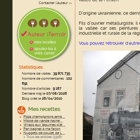
Contacter l'auteur
>>
D’origine ukrainienne, ce dern
Fils d’ouvrier métallurgiste, i
la vallée car ses peinture
industrielle et rurale de la rég
mes recettes
Vous pouvez retrouver d'autre
ajoutez-les à
votre carnet
Statistiques
Nombre de visites :
39 871 735
Nombre de commentaires :
102
691
Nombre d'articles :
9 187
Dernière màj le
07/08/2026
Blog créé le
26/04/2010
Mes recettes
Pizza champignons jamb ...
Mijoté de viande haché ...
Wraps aux légumes d'ét ...
Pan bagnat à ma façon
Nuggets de poulet de L ...
> Tous les articles (
3316
)