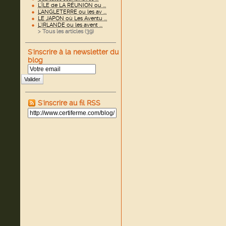
L'ÎLE de LA RÉUNION ou ...
L'ANGLETERRE ou les av ...
LE JAPON où Les Aventu ...
L'IRLANDE ou les avent ...
> Tous les articles (
39
)
S'inscrire à la newsletter du
blog
Valider
S'inscrire au fil RSS