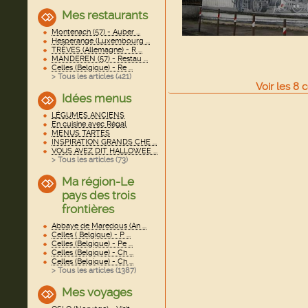
Mes restaurants
Montenach (57) - Auber ...
Hesperange (Luxembourg ...
TRÈVES (Allemagne) - R ...
MANDEREN (57) - Restau ...
Celles (Belgique) - Re ...
> Tous les articles (
421
)
Voir
les
8
c
Idées menus
LÉGUMES ANCIENS
En cuisine avec Régal
MENUS TARTES
INSPIRATION GRANDS CHE ...
VOUS AVEZ DIT HALLOWEE ...
> Tous les articles (
73
)
Ma région-Le
pays des trois
frontières
Abbaye de Maredous (An ...
Celles ( Belgique) - P ...
Celles (Belgique) - Pe ...
Celles (Belgique) - Ch ...
Celles (Belgique) - Ch ...
> Tous les articles (
1387
)
Mes voyages