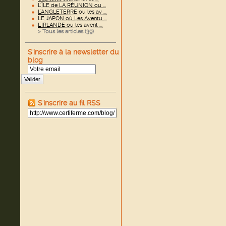
L'ÎLE de LA RÉUNION ou ...
L'ANGLETERRE ou les av ...
LE JAPON où Les Aventu ...
L'IRLANDE ou les avent ...
> Tous les articles (
39
)
S'inscrire à la newsletter du
blog
Valider
S'inscrire au fil RSS