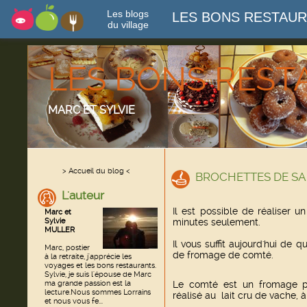
Les blogs
LES BONS RESTAU
du village
LES BONS RES
MARC ET SYLVIE
> Accueil du blog <
BROCHETTES DE SA
L'auteur
Il est possible de réaliser u
Marc et
Sylvie
minutes seulement.
MULLER
Il vous suffit aujourd'hui de
Marc, postier
de fromage de comté.
à la retraite, j'apprécie les
voyages et les bons restaurants.
Sylvie, je suis l'épouse de Marc
ma grande passion est la
Le comté est un fromage p
lecture.Nous sommes Lorrains
réalisé au lait cru de vache, 
et nous vous fe...