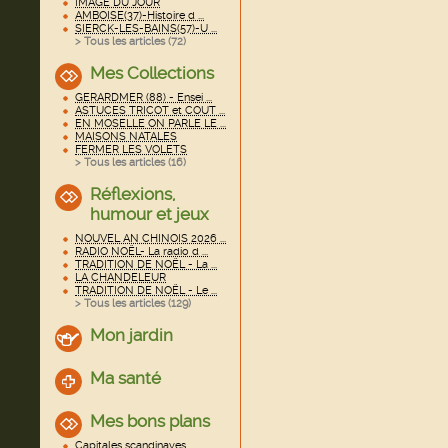
IMAGE DU JOUR
AMBOISE(37)-Histoire d ...
SIERCK-LES-BAINS(57)-U ...
> Tous les articles (
72
)
Mes Collections
GERARDMER (88) - Ensei ...
ASTUCES TRICOT et COUT ...
EN MOSELLE ON PARLE LE ...
MAISONS NATALES
FERMER LES VOLETS
> Tous les articles (
16
)
Réflexions,
humour et jeux
NOUVEL AN CHINOIS 2026 ...
RADIO NOËL- La radio d ...
TRADITION DE NOËL - La ...
LA CHANDELEUR
TRADITION DE NOËL - Le ...
> Tous les articles (
129
)
Mon jardin
Ma santé
Mes bons plans
Capitales scandinaves ...