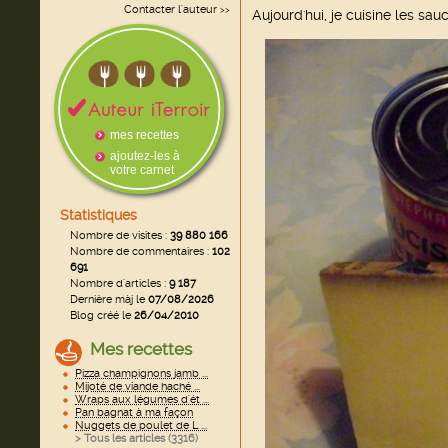
Contacter l'auteur
>>
Aujourd'hui, je cuisine les sa
mes recettes
ajoutez-les à
votre carnet
Statistiques
Nombre de visites :
39 880 166
Nombre de commentaires :
102
691
Nombre d'articles :
9 187
Dernière màj le
07/08/2026
Blog créé le
26/04/2010
Mes recettes
Pizza champignons jamb ...
Mijoté de viande haché ...
Wraps aux légumes d'ét ...
Pan bagnat à ma façon
Nuggets de poulet de L ...
> Tous les articles (
3316
)