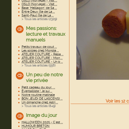
OSLO (Norvège) - Visit ...
OSLO (Norvège) - Visit ...
Base "Helilagon" de Sa ...
Entre Deux (Île de La ...
Saint-Paul (Île de La ...
> Tous les articles (
2329
)
Mes passions:
lecture et travaux
manuels
Petits travaux de cout ...
Les soldes chez Mondia ...
ATELIER COUTURE - Repa ...
ATELIER COUTURE - Mon ...
ATELIER COUTURE - Un b ...
> Tous les articles (
556
)
Un peu de notre
vie privée
Petit cadeau du jour.. ...
Éventailliste ! Je sui ...
Notre routine matinale
BON JEUDI DE L'ASCENSI ...
Voir
les
12
c
Un dimanche chez Astri ...
> Tous les articles (
849
)
Image du jour
HALLOWEEN 2025 - C'est ...
HUMOUR BRETON