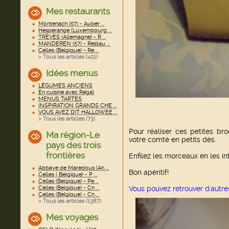
Mes restaurants
Montenach (57) - Auber ...
Hesperange (Luxembourg ...
TRÈVES (Allemagne) - R ...
MANDEREN (57) - Restau ...
Celles (Belgique) - Re ...
> Tous les articles (
421
)
Idées menus
LÉGUMES ANCIENS
En cuisine avec Régal
MENUS TARTES
INSPIRATION GRANDS CHE ...
VOUS AVEZ DIT HALLOWEE ...
> Tous les articles (
73
)
Pour réaliser ces petites br
Ma région-Le
votre comté en petits dés.
pays des trois
frontières
Enfilez les morceaux en les in
Abbaye de Maredous (An ...
Bon apéritif!
Celles ( Belgique) - P ...
Celles (Belgique) - Pe ...
Celles (Belgique) - Ch ...
Vous pouvez retrouver d'autres
Celles (Belgique) - Ch ...
> Tous les articles (
1387
)
Mes voyages