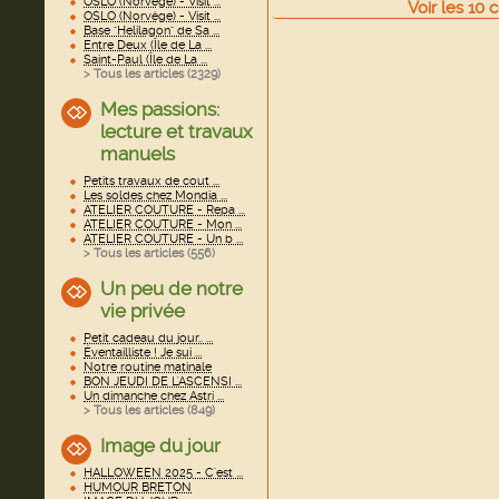
OSLO (Norvège) - Visit ...
Voir
les
10
c
OSLO (Norvège) - Visit ...
Base "Helilagon" de Sa ...
Entre Deux (Île de La ...
Saint-Paul (Île de La ...
> Tous les articles (
2329
)
Mes passions:
lecture et travaux
manuels
Petits travaux de cout ...
Les soldes chez Mondia ...
ATELIER COUTURE - Repa ...
ATELIER COUTURE - Mon ...
ATELIER COUTURE - Un b ...
> Tous les articles (
556
)
Un peu de notre
vie privée
Petit cadeau du jour.. ...
Éventailliste ! Je sui ...
Notre routine matinale
BON JEUDI DE L'ASCENSI ...
Un dimanche chez Astri ...
> Tous les articles (
849
)
Image du jour
HALLOWEEN 2025 - C'est ...
HUMOUR BRETON