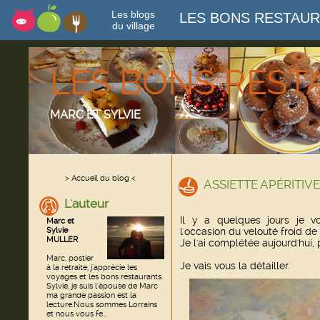
Les blogs
LES BONS RESTAU
du village
LES BONS RES
MARC ET SYLVIE
> Accueil du blog <
ASSIETTE APÉRITIV
L'auteur
Il y a quelques jours je vo
Marc et
Sylvie
l'occasion du velouté froid de
MULLER
Je l'ai complétée aujourd'hui
Marc, postier
Je vais vous la détailler.
à la retraite, j'apprécie les
voyages et les bons restaurants.
Sylvie, je suis l'épouse de Marc
ma grande passion est la
lecture.Nous sommes Lorrains
et nous vous fe...