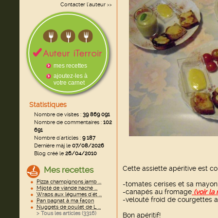
Contacter l'auteur
>>
mes recettes
ajoutez-les à
votre carnet
Statistiques
Nombre de visites :
39 869 091
Nombre de commentaires :
102
691
Nombre d'articles :
9 187
Dernière màj le
07/08/2026
Blog créé le
26/04/2010
Cette assiette apéritive est co
Mes recettes
Pizza champignons jamb ...
-tomates cerises et sa mayon
Mijoté de viande haché ...
-canapés au fromage
(voir la 
Wraps aux légumes d'ét ...
-velouté froid de courgettes a
Pan bagnat à ma façon
Nuggets de poulet de L ...
> Tous les articles (
3316
)
Bon apéritif!