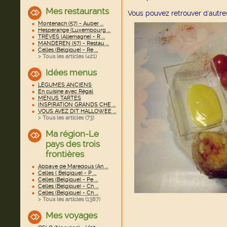
Mes restaurants
Vous pouvez retrouver d'autres
Montenach (57) - Auber ...
Hesperange (Luxembourg ...
TRÈVES (Allemagne) - R ...
MANDEREN (57) - Restau ...
Celles (Belgique) - Re ...
> Tous les articles (
421
)
Idées menus
LÉGUMES ANCIENS
En cuisine avec Régal
MENUS TARTES
INSPIRATION GRANDS CHE ...
VOUS AVEZ DIT HALLOWEE ...
> Tous les articles (
73
)
Ma région-Le
pays des trois
frontières
Abbaye de Maredous (An ...
Celles ( Belgique) - P ...
Celles (Belgique) - Pe ...
Celles (Belgique) - Ch ...
Celles (Belgique) - Ch ...
> Tous les articles (
1387
)
Mes voyages