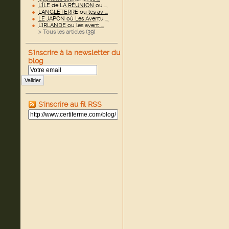
L'ÎLE de LA RÉUNION ou ...
L'ANGLETERRE ou les av ...
LE JAPON où Les Aventu ...
L'IRLANDE ou les avent ...
> Tous les articles (
39
)
S'inscrire à la newsletter du
blog
Valider
S'inscrire au fil RSS