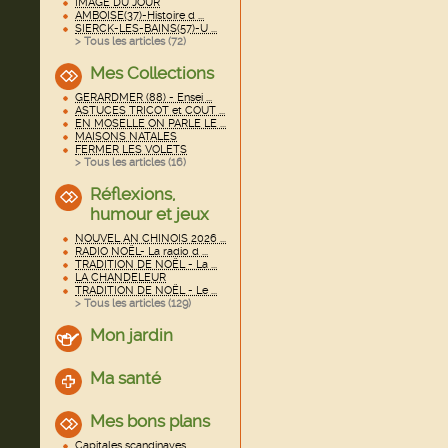
IMAGE DU JOUR
AMBOISE(37)-Histoire d ...
SIERCK-LES-BAINS(57)-U ...
> Tous les articles (
72
)
Mes Collections
GERARDMER (88) - Ensei ...
ASTUCES TRICOT et COUT ...
EN MOSELLE ON PARLE LE ...
MAISONS NATALES
FERMER LES VOLETS
> Tous les articles (
16
)
Réflexions,
humour et jeux
NOUVEL AN CHINOIS 2026 ...
RADIO NOËL- La radio d ...
TRADITION DE NOËL - La ...
LA CHANDELEUR
TRADITION DE NOËL - Le ...
> Tous les articles (
129
)
Mon jardin
Ma santé
Mes bons plans
Capitales scandinaves ...