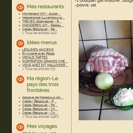
-1 bouquet garni(laurier, saug
-poivre, sel
Mes restaurants
Montenach (57) - Auber ...
Hesperange (Luxembourg ...
TRÈVES (Allemagne) - R ...
MANDEREN (57) - Restau ...
Celles (Belgique) - Re ...
> Tous les articles (
421
)
Idées menus
LÉGUMES ANCIENS
En cuisine avec Régal
MENUS TARTES
INSPIRATION GRANDS CHE ...
VOUS AVEZ DIT HALLOWEE ...
> Tous les articles (
73
)
Ma région-Le
pays des trois
frontières
Abbaye de Maredous (An ...
Celles ( Belgique) - P ...
Celles (Belgique) - Pe ...
Celles (Belgique) - Ch ...
Celles (Belgique) - Ch ...
> Tous les articles (
1387
)
Mes voyages