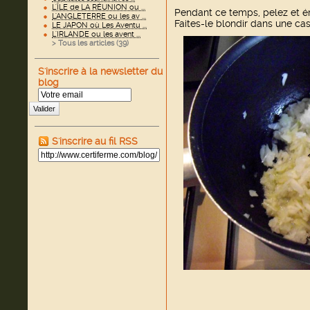
L'ÎLE de LA RÉUNION ou ...
Pendant ce temps, pelez et ém
L'ANGLETERRE ou les av ...
Faites-le blondir dans une cas
LE JAPON où Les Aventu ...
L'IRLANDE ou les avent ...
> Tous les articles (
39
)
S'inscrire à la newsletter du
blog
Valider
S'inscrire au fil RSS