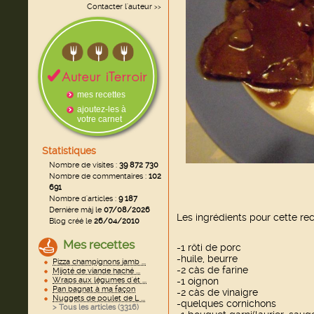
Contacter l'auteur
>>
mes recettes
ajoutez-les à
votre carnet
Statistiques
Nombre de visites :
39 872 730
Nombre de commentaires :
102
691
Nombre d'articles :
9 187
Dernière màj le
07/08/2026
Les ingrédients pour cette rec
Blog créé le
26/04/2010
Mes recettes
-1 rôti de porc
-huile, beurre
Pizza champignons jamb ...
-2 càs de farine
Mijoté de viande haché ...
-1 oignon
Wraps aux légumes d'ét ...
Pan bagnat à ma façon
-2 càs de vinaigre
Nuggets de poulet de L ...
-quelques cornichons
> Tous les articles (
3316
)