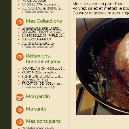
IMAGE DU JOUR
Mouillez avec un peu d'eau.
AMBOISE(37)-Histoire d ...
Poivrez, salez et mettez le bo
SIERCK-LES-BAINS(57)-U ...
> Tous les articles (
72
)
Couvrez et laissez mijoter 1h3
Mes Collections
GERARDMER (88) - Ensei ...
ASTUCES TRICOT et COUT ...
EN MOSELLE ON PARLE LE ...
MAISONS NATALES
FERMER LES VOLETS
> Tous les articles (
16
)
Réflexions,
humour et jeux
NOUVEL AN CHINOIS 2026 ...
RADIO NOËL- La radio d ...
TRADITION DE NOËL - La ...
LA CHANDELEUR
TRADITION DE NOËL - Le ...
> Tous les articles (
129
)
Mon jardin
Ma santé
Mes bons plans
Capitales scandinaves ...