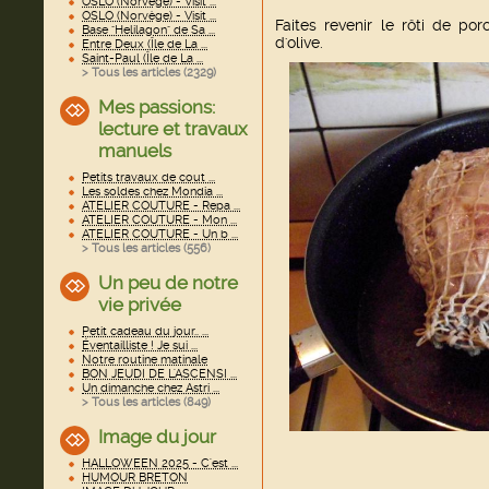
OSLO (Norvège) - Visit ...
OSLO (Norvège) - Visit ...
Faites revenir le rôti de p
Base "Helilagon" de Sa ...
d'olive.
Entre Deux (Île de La ...
Saint-Paul (Île de La ...
> Tous les articles (
2329
)
Mes passions:
lecture et travaux
manuels
Petits travaux de cout ...
Les soldes chez Mondia ...
ATELIER COUTURE - Repa ...
ATELIER COUTURE - Mon ...
ATELIER COUTURE - Un b ...
> Tous les articles (
556
)
Un peu de notre
vie privée
Petit cadeau du jour.. ...
Éventailliste ! Je sui ...
Notre routine matinale
BON JEUDI DE L'ASCENSI ...
Un dimanche chez Astri ...
> Tous les articles (
849
)
Image du jour
HALLOWEEN 2025 - C'est ...
HUMOUR BRETON