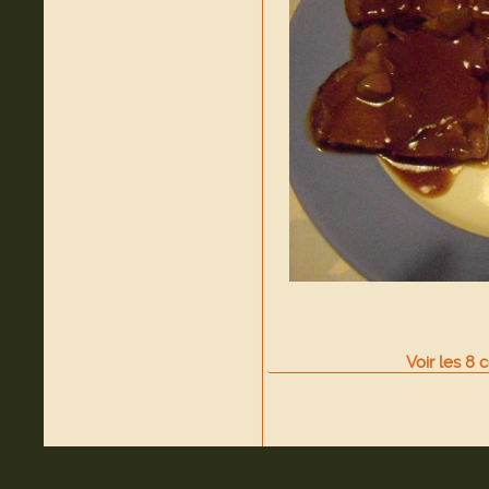
Voir
les
8
c