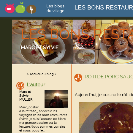
Les blogs
LES BONS RESTAU
du village
LES BONS RES
MARC ET SYLVIE
> Accueil du blog <
RÔTI DE PORC SAU
L'auteur
Marc et
Aujourd'hui, je cuisine le rôti
Sylvie
MULLER
Marc, postier
à la retraite, j'apprécie les
voyages et les bons restaurants.
Sylvie, je suis l'épouse de Marc
ma grande passion est la
lecture.Nous sommes Lorrains
et nous vous fe...