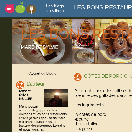
Les blogs
LES BONS RESTAU
du village
LES BONS RES
MARC ET SYLVIE
> Accueil du blog <
CÔTES DE PORC CH
L'auteur
Pour cette recette j'utilise
Marc et
Sylvie
prendre des grillades dans l'é
MULLER
Les ingrédients:
Marc, postier
à la retraite, j'apprécie les
-3 côtes de porc
voyages et les bons restaurants.
Sylvie, je suis l'épouse de Marc
-beurre
ma grande passion est la
-huile d'olive
lecture.Nous sommes Lorrains
-1 oignon
et nous vous fe...