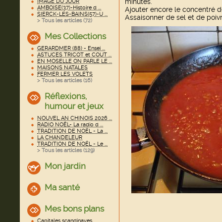
minutes.
IMAGE DU JOUR
AMBOISE(37)-Histoire d ...
Ajouter encore le concentré de
SIERCK-LES-BAINS(57)-U ...
Assaisonner de sel et de poivr
> Tous les articles (
72
)
Mes Collections
GERARDMER (88) - Ensei ...
ASTUCES TRICOT et COUT ...
EN MOSELLE ON PARLE LE ...
MAISONS NATALES
FERMER LES VOLETS
> Tous les articles (
16
)
Réflexions,
humour et jeux
NOUVEL AN CHINOIS 2026 ...
RADIO NOËL- La radio d ...
TRADITION DE NOËL - La ...
LA CHANDELEUR
TRADITION DE NOËL - Le ...
> Tous les articles (
129
)
Mon jardin
Ma santé
Mes bons plans
Capitales scandinaves ...