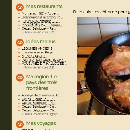
Mes restaurants
Faire cuire les côtes de porc 5
Montenach (57) - Auber ...
Hesperange (Luxembourg ...
TRÈVES (Allemagne) - R ...
MANDEREN (57) - Restau ...
Celles (Belgique) - Re ...
> Tous les articles (
421
)
Idées menus
LÉGUMES ANCIENS
En cuisine avec Régal
MENUS TARTES
INSPIRATION GRANDS CHE ...
VOUS AVEZ DIT HALLOWEE ...
> Tous les articles (
73
)
Ma région-Le
pays des trois
frontières
Abbaye de Maredous (An ...
Celles ( Belgique) - P ...
Celles (Belgique) - Pe ...
Celles (Belgique) - Ch ...
Celles (Belgique) - Ch ...
> Tous les articles (
1387
)
Mes voyages