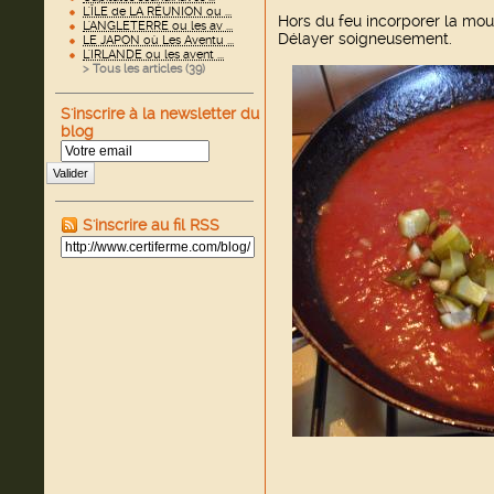
L'ÎLE de LA RÉUNION ou ...
Hors du feu incorporer la mou
L'ANGLETERRE ou les av ...
Délayer soigneusement.
LE JAPON où Les Aventu ...
L'IRLANDE ou les avent ...
> Tous les articles (
39
)
S'inscrire à la newsletter du
blog
Valider
S'inscrire au fil RSS