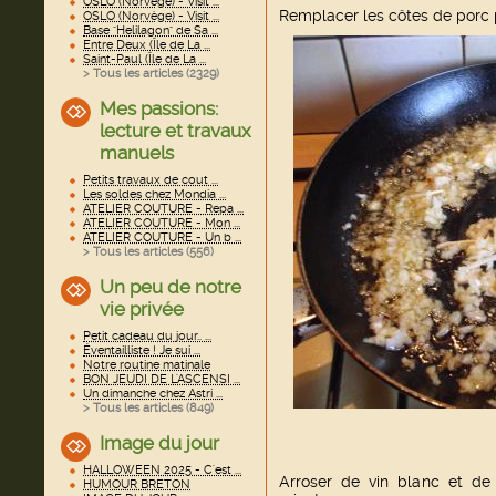
OSLO (Norvège) - Visit ...
Remplacer les côtes de porc pa
OSLO (Norvège) - Visit ...
Base "Helilagon" de Sa ...
Entre Deux (Île de La ...
Saint-Paul (Île de La ...
> Tous les articles (
2329
)
Mes passions:
lecture et travaux
manuels
Petits travaux de cout ...
Les soldes chez Mondia ...
ATELIER COUTURE - Repa ...
ATELIER COUTURE - Mon ...
ATELIER COUTURE - Un b ...
> Tous les articles (
556
)
Un peu de notre
vie privée
Petit cadeau du jour.. ...
Éventailliste ! Je sui ...
Notre routine matinale
BON JEUDI DE L'ASCENSI ...
Un dimanche chez Astri ...
> Tous les articles (
849
)
Image du jour
HALLOWEEN 2025 - C'est ...
Arroser de vin blanc et de 
HUMOUR BRETON