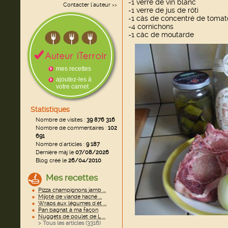
-1 verre de vin blanc
Contacter l'auteur
>>
-1 verre de jus de rôti
-1 càs de concentré de tomat
-4 cornichons
-1 càc de moutarde
mes recettes
ajoutez-les à
votre carnet
Statistiques
Nombre de visites :
39 876 316
Nombre de commentaires :
102
691
Nombre d'articles :
9 187
Dernière màj le
07/08/2026
Blog créé le
26/04/2010
Mes recettes
Pizza champignons jamb ...
Mijoté de viande haché ...
Wraps aux légumes d'ét ...
Pan bagnat à ma façon
Nuggets de poulet de L ...
> Tous les articles (
3316
)