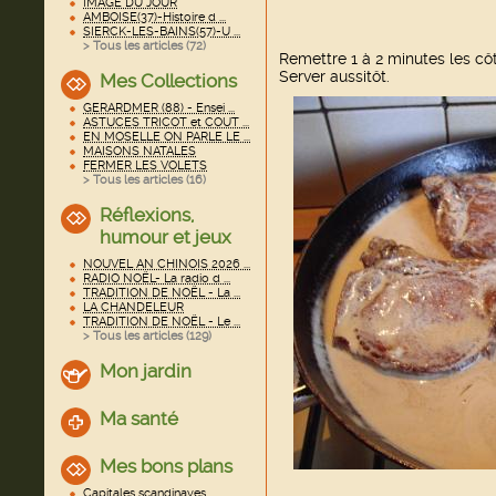
IMAGE DU JOUR
AMBOISE(37)-Histoire d ...
SIERCK-LES-BAINS(57)-U ...
> Tous les articles (
72
)
Remettre 1 à 2 minutes les cô
Server aussitôt.
Mes Collections
GERARDMER (88) - Ensei ...
ASTUCES TRICOT et COUT ...
EN MOSELLE ON PARLE LE ...
MAISONS NATALES
FERMER LES VOLETS
> Tous les articles (
16
)
Réflexions,
humour et jeux
NOUVEL AN CHINOIS 2026 ...
RADIO NOËL- La radio d ...
TRADITION DE NOËL - La ...
LA CHANDELEUR
TRADITION DE NOËL - Le ...
> Tous les articles (
129
)
Mon jardin
Ma santé
Mes bons plans
Capitales scandinaves ...