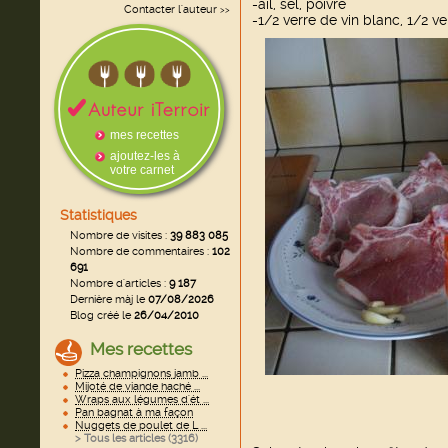
-ail, sel, poivre
Contacter l'auteur
>>
-1/2 verre de vin blanc, 1/2 ve
mes recettes
ajoutez-les à
votre carnet
Statistiques
Nombre de visites :
39 883 085
Nombre de commentaires :
102
691
Nombre d'articles :
9 187
Dernière màj le
07/08/2026
Blog créé le
26/04/2010
Mes recettes
Pizza champignons jamb ...
Mijoté de viande haché ...
Wraps aux légumes d'ét ...
Pan bagnat à ma façon
Nuggets de poulet de L ...
> Tous les articles (
3316
)