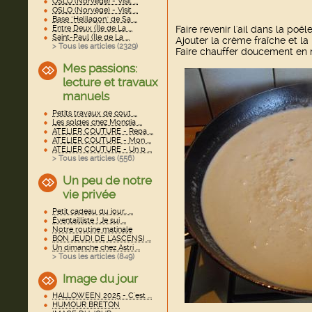
OSLO (Norvège) - Visit ...
OSLO (Norvège) - Visit ...
Base "Helilagon" de Sa ...
Entre Deux (Île de La ...
Faire revenir l'ail dans la poêle
Saint-Paul (Île de La ...
Ajouter la crème fraîche et l
> Tous les articles (
2329
)
Faire chauffer doucement en
Mes passions:
lecture et travaux
manuels
Petits travaux de cout ...
Les soldes chez Mondia ...
ATELIER COUTURE - Repa ...
ATELIER COUTURE - Mon ...
ATELIER COUTURE - Un b ...
> Tous les articles (
556
)
Un peu de notre
vie privée
Petit cadeau du jour.. ...
Éventailliste ! Je sui ...
Notre routine matinale
BON JEUDI DE L'ASCENSI ...
Un dimanche chez Astri ...
> Tous les articles (
849
)
Image du jour
HALLOWEEN 2025 - C'est ...
HUMOUR BRETON