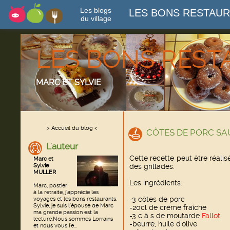
Les blogs
LES BONS RESTAU
du village
LES BONS RES
MARC ET SYLVIE
> Accueil du blog <
CÔTES DE PORC S
L'auteur
Cette recette peut être réal
Marc et
Sylvie
des grillades.
MULLER
Les ingrédients:
Marc, postier
à la retraite, j'apprécie les
-3 côtes de porc
voyages et les bons restaurants.
Sylvie, je suis l'épouse de Marc
-20cl de crème fraîche
ma grande passion est la
-3 c à s de moutarde
F
a
llot
lecture.Nous sommes Lorrains
-beurre, huile d'olive
et nous vous fe...