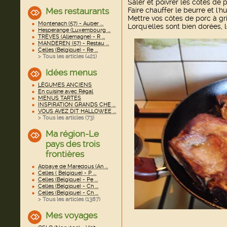
Saler et poivrer les côtes de p
Mes restaurants
Faire chauffer le beurre et l'h
Mettre vos côtes de porc à gri
Montenach (57) - Auber ...
Lorqu'elles sont bien dorées,
Hesperange (Luxembourg ...
TRÈVES (Allemagne) - R ...
MANDEREN (57) - Restau ...
Celles (Belgique) - Re ...
> Tous les articles (
421
)
Idées menus
LÉGUMES ANCIENS
En cuisine avec Régal
MENUS TARTES
INSPIRATION GRANDS CHE ...
VOUS AVEZ DIT HALLOWEE ...
> Tous les articles (
73
)
Ma région-Le
pays des trois
frontières
Abbaye de Maredous (An ...
Celles ( Belgique) - P ...
Celles (Belgique) - Pe ...
Celles (Belgique) - Ch ...
Celles (Belgique) - Ch ...
> Tous les articles (
1387
)
Mes voyages