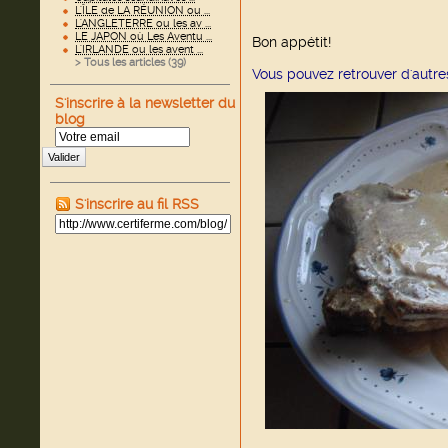
L'ÎLE de LA RÉUNION ou ...
L'ANGLETERRE ou les av ...
LE JAPON où Les Aventu ...
Bon appétit!
L'IRLANDE ou les avent ...
> Tous les articles (
39
)
Vous pouvez retrouver d'autre
S'inscrire à la newsletter du
blog
Valider
S'inscrire au fil RSS