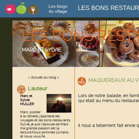
Les blogs
LES BONS RESTAU
du village
LES BONS RES
MARC ET SYLVIE
> Accueil du blog <
MAQUEREAUX AU V
L'auteur
Lors de notre balade, en famil
Marc et
Sylvie
qui était au menu du restaura
MULLER
Marc, postier
à la retraite, j'apprécie les
voyages et les bons restaurants.
Sylvie, je suis l'épouse de Marc
Il nous a tellement fait envie q
ma grande passion est la
lecture.Nous sommes Lorrains
et nous vous fe...