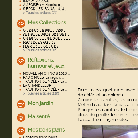
IMAGE DU JOUR
AMBOISE(37)-Histoire d ...
SIERCK-LES-BAINS(57)-U ...
> Tous les articles (
72
)
Mes Collections
GERARDMER (88) - Ensei ...
ASTUCES TRICOT et COUT ...
EN MOSELLE ON PARLE LE ...
MAISONS NATALES
FERMER LES VOLETS
> Tous les articles (
16
)
Réflexions,
humour et jeux
NOUVEL AN CHINOIS 2026 ...
RADIO NOËL- La radio d ...
TRADITION DE NOËL - La ...
LA CHANDELEUR
TRADITION DE NOËL - Le ...
Faire un bouquet garni avec le
> Tous les articles (
129
)
de céléri et un poireau.
Couper les carottes, les corni
Mon jardin
Mettre l'eau dans la casserole 
Plonger les carottes, le bouque
clous de girofle, le cumin, le s
Ma santé
Laisser frémir 15 minutes.
Mes bons plans
Capitales scandinaves ...