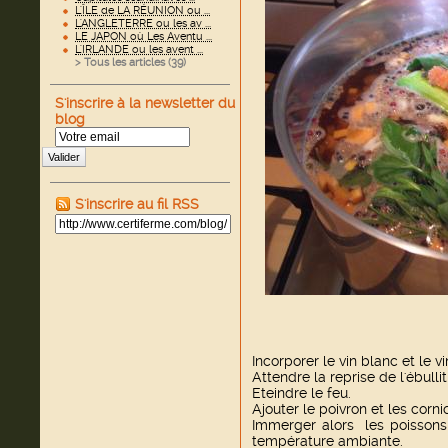
L'ÎLE de LA RÉUNION ou ...
L'ANGLETERRE ou les av ...
LE JAPON où Les Aventu ...
L'IRLANDE ou les avent ...
> Tous les articles (
39
)
S'inscrire à la newsletter du
blog
Valider
S'inscrire au fil RSS
Incorporer le vin blanc et le vi
Attendre la reprise de l'ébullit
Eteindre le feu.
Ajouter le poivron et les corni
Immerger alors les poissons
température ambiante.