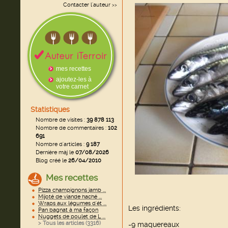
Contacter l'auteur
>>
mes recettes
ajoutez-les à
votre carnet
Statistiques
Nombre de visites :
39 878 113
Nombre de commentaires :
102
691
Nombre d'articles :
9 187
Dernière màj le
07/08/2026
Blog créé le
26/04/2010
Mes recettes
Pizza champignons jamb ...
Mijoté de viande haché ...
Wraps aux légumes d'ét ...
Les ingrédients:
Pan bagnat à ma façon
Nuggets de poulet de L ...
> Tous les articles (
3316
)
-9 maquereaux