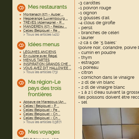
-3 carottes
Mes restaurants
-1 poivron rouge
-1 oignon
Montenach (57) - Auber ...
-3 gousses d'ail
Hesperange (Luxembourg ...
-4 clous de girofle
TRÈVES (Allemagne) - R ...
MANDEREN (57) - Restau ...
- persil
Celles (Belgique) - Re ...
- branches de céléri
> Tous les articles (
421
)
- laurier
-2 cà s de "5 baies"
Idées menus
(poivre noir, coriandre, poivre
LÉGUMES ANCIENS
- cumin en poudre
En cuisine avec Régal
- thym
MENUS TARTES
- estragon
INSPIRATION GRANDS CHE ...
-1 poireau
VOUS AVEZ DIT HALLOWEE ...
- citron
> Tous les articles (
73
)
- cornichon dans le vinaigre
Ma région-Le
- 2 dl de vin blanc
- 2 dl de vinaigre blanc
pays des trois
- 1 à 2 l d'eau suivant la gros
frontières
(les poissons doivent être reco
- sel
Abbaye de Maredous (An ...
Celles ( Belgique) - P ...
Celles (Belgique) - Pe ...
Celles (Belgique) - Ch ...
Celles (Belgique) - Ch ...
> Tous les articles (
1387
)
Mes voyages