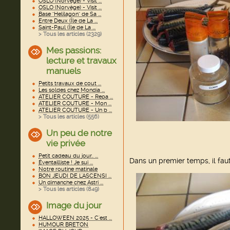
OSLO (Norvège) - Visit ...
OSLO (Norvège) - Visit ...
Base "Helilagon" de Sa ...
Entre Deux (Île de La ...
Saint-Paul (Île de La ...
> Tous les articles (
2329
)
Mes passions:
lecture et travaux
manuels
Petits travaux de cout ...
Les soldes chez Mondia ...
ATELIER COUTURE - Repa ...
ATELIER COUTURE - Mon ...
ATELIER COUTURE - Un b ...
> Tous les articles (
556
)
Un peu de notre
vie privée
Petit cadeau du jour.. ...
Dans un premier temps, il fau
Éventailliste ! Je sui ...
Notre routine matinale
BON JEUDI DE L'ASCENSI ...
Un dimanche chez Astri ...
> Tous les articles (
849
)
Image du jour
HALLOWEEN 2025 - C'est ...
HUMOUR BRETON