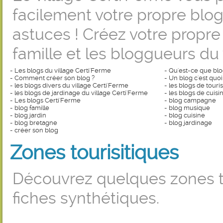
facilement votre propre blog.
astuces ! Créez votre propr
famille et les bloggueurs du 
-
Les blogs du village Certi'Ferme
-
Qu'est-ce que blo
-
Comment créer son blog ?
-
Un blog c'est quoi
-
les blogs divers du village Certi'Ferme
-
les blogs de touri
-
les blogs de jardinage du village Certi'Ferme
-
les blogs de cuisi
-
Les blogs Certi'Ferme
-
blog campagne
-
blog famille
-
blog musique
-
blog jardin
-
blog cuisine
-
blog bretagne
-
blog jardinage
-
créer son blog
Zones tourisitiques
Découvrez quelques zones to
fiches synthétiques.