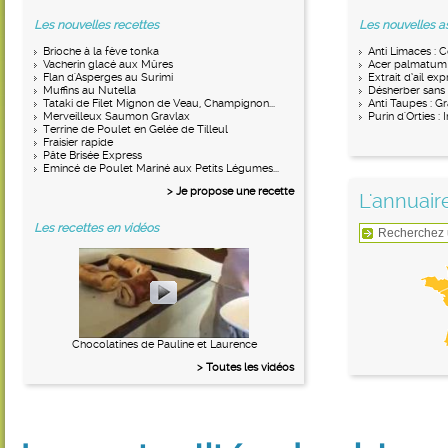
Les nouvelles recettes
Les nouvelles a
Brioche à la fève tonka
Anti Limaces : 
Vacherin glacé aux Mûres
Acer palmatum : 
Flan d'Asperges au Surimi
Extrait d’ail exp
Muffins au Nutella
Désherber sans 
Tataki de Filet Mignon de Veau, Champignon...
Anti Taupes : G
Merveilleux Saumon Gravlax
Purin d'Orties :
Terrine de Poulet en Gelée de Tilleul
Fraisier rapide
Pâte Brisée Express
Emincé de Poulet Mariné aux Petits Légumes...
> Je propose une recette
L'annuair
Les recettes en vidéos
Chocolatines de Pauline et Laurence
> Toutes les vidéos