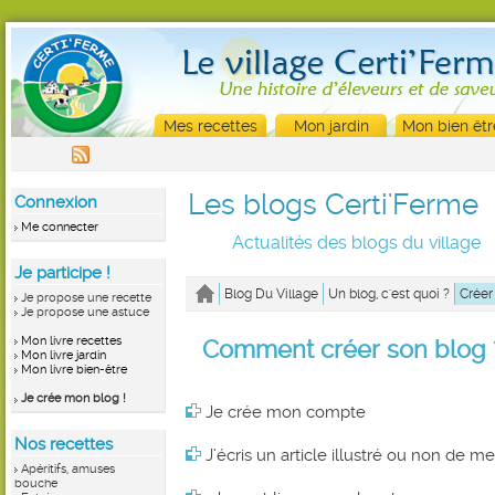
Mes recettes
Mon jardin
Mon bien êtr
Les blogs Certi'Ferme
Connexion
Me connecter
Actualités des blogs du village
Je participe !
Blog Du Village
Un blog, c'est quoi ?
Créer
Je propose une recette
Je propose une astuce
Mon livre recettes
Comment créer son blog 
Mon livre jardin
Mon livre bien-être
Je crée mon blog !
Je crée mon compte
Nos recettes
J’écris un article illustré ou non de m
Apéritifs, amuses
bouche