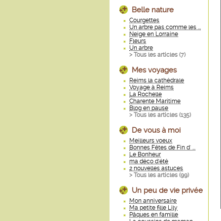
Belle nature
Courgettes
Un arbre pas comme les ...
Neige en Lorraine
Fleurs
Un arbre
> Tous les articles (
7
)
Mes voyages
Reims la cathédrale
Voyage à Reims
La Rochelle
Charente Maritime
Blog en pause
> Tous les articles (
135
)
De vous à moi
Meilleurs voeux
Bonnes Fêtes de Fin d' ...
Le Bonheur
ma déco d'été
2 nouvelles astuces
> Tous les articles (
99
)
Un peu de vie privée
Mon anniversaire
Ma petite fille Lily
Pâques en famille