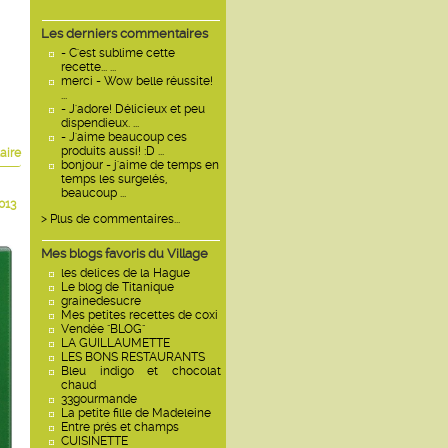
Les derniers commentaires
- C'est sublime cette
recette... ...
merci - Wow belle réussite!
...
- J'adore! Délicieux et peu
dispendieux. ...
- J'aime beaucoup ces
produits aussi! :D ...
aire
bonjour - j'aime de temps en
temps les surgelés,
beaucoup ...
013
> Plus de commentaires...
Mes blogs favoris du Village
les delices de la Hague
Le blog de Titanique
grainedesucre
Mes petites recettes de coxi
Vendée "BLOG"
LA GUILLAUMETTE
LES BONS RESTAURANTS
Bleu indigo et chocolat
chaud
33gourmande
La petite fille de Madeleine
Entre prés et champs
CUISINETTE