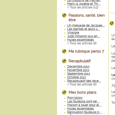
La coussins de maman
Merci à Josette et Thi ...
> Tous les articles (
43
)
Passions, santé, bien
être
Un message de Jacques ...
Les plantes et leurs u ...
Vinaigre
Un
Judo initiation aux en ...
le
Huiles essentielles
> Tous les articles (
8
)
L
Ma rubrique perso 7
La
ré
Recapitulatif
pa
Décembre 2013
La
Novembre 2013
Septembre 2013
Le
Octobre 2013
co
Récapitulatif des rece ...
> Tous les articles (
6
)
Ji
Mes bons plans
Le
un
Pom bistro
Les fauteuils sont ter ...
To
Maison à louer pour le ...
Huiles essentielles
Rénovation fauteuils b ...