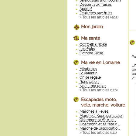
Samoussas thon boursin
Dessert aux fraises
Apéritif
Feuilletés aux fruits
> Tous les articles (
495
)
Mon jardin
Ma santé
OCTOBRE ROSE
Les fruits
Octobre 'Rose'
Po
Ma vie en Lorraine
L'
Mirabelles
pr
St Valentin
pu
On se régale
vi
Rénovation
Noël - ma table
> Tous les articles (
120
)
Escapades moto,
vélo, marche, voiture
Marches à Fèves
Marche à Koenigsmacker
Oberbronn la fête, le ...
Oberbronn et sa fête d ...
Marche de l'associatio ...
> Tous les articles (
111
)