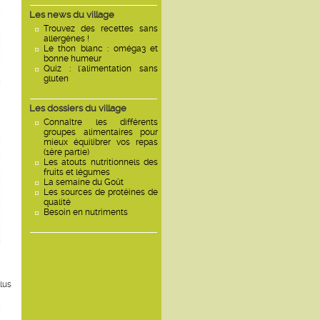
Les news du village
Trouvez des recettes sans
allergènes !
Le thon blanc : oméga3 et
bonne humeur
Quiz : l'alimentation sans
gluten
Les dossiers du village
Connaître les différents
groupes alimentaires pour
mieux équilibrer vos repas
(1ère partie)
Les atouts nutritionnels des
fruits et légumes
La semaine du Goût
Les sources de protéines de
qualité
Besoin en nutriments
lus