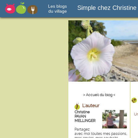
Les blogs
Simple chez Christine
du village
> Accueil du blog <
L'auteur
Christine
Un
PAVAN
MELLINGER
J
e
Partagez
J
avec moi toutes mes passions,
e