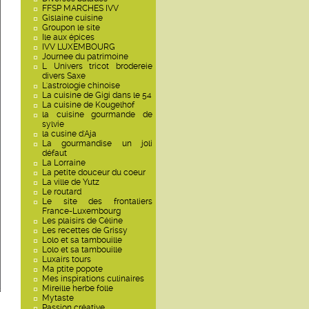
FFSP MARCHES IVV
Gislaine cuisine
Groupon le site
Ile aux épices
IVV LUXEMBOURG
Journee du patrimoine
L Univers tricot brodereie
divers Saxe
L'astrologie chinoise
La cuisine de Gigi dans le 54
La cuisine de Kougelhof
la cuisine gourmande de
sylvie
la cusine d'Aja
La gourmandise un joli
défaut
La Lorraine
La petite douceur du coeur
La ville de Yutz
Le routard
Le site des frontaliers
France-Luxembourg
Les plaisirs de Céline
Les recettes de Grissy
Lolo et sa tambouille
Lolo et sa tambouille
Luxairs tours
Ma ptite popote
Mes inspirations culinaires
Mireille herbe folle
Mytaste
Passion créative