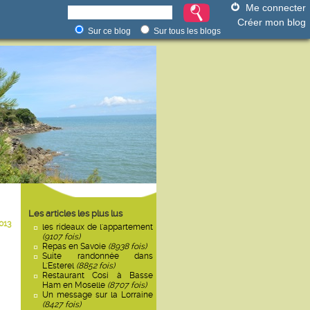
Me connecter
Créer mon blog
Sur ce blog
Sur tous les blogs
Les articles les plus lus
013
les rideaux de l'appartement
(9107 fois)
Repas en Savoie
(8938 fois)
Suite randonnée dans
L'Esterel
(8852 fois)
Restaurant Cosi à Basse
Ham en Moselle
(8707 fois)
Un message sur la Lorraine
(8427 fois)