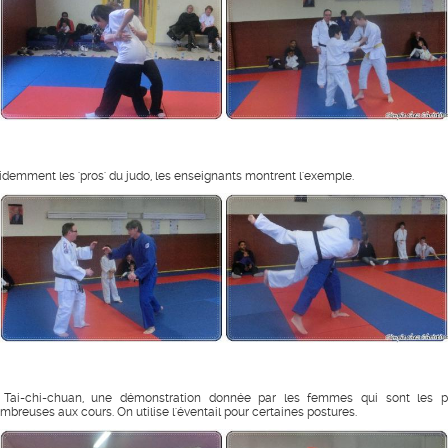
idemment les 'pros' du judo, les enseignants montrent l'exemple.
 Tai-chi-chuan, une démonstration donnée par les femmes qui sont les p
mbreuses aux cours. On utilise l'éventail pour certaines postures.