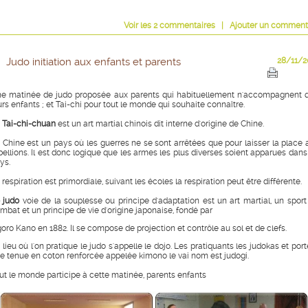
Voir
les
2
commentaires
|
Ajouter un comment
Judo initiation aux enfants et parents
28/11/2
e matinée de judo proposée aux parents qui habituellement n'accompagnent 
urs enfants ; et Tai-chi pour tout le monde qui souhaite connaître.
e
Tai-chi-chuan
est un art martial chinois dit interne d'origine de Chine.
 Chine est un pays où les guerres ne se sont arrêtées que pour laisser la place 
bellions. Il est donc logique que les armes les plus diverses soient apparues dans
ys.
 respiration est primordiale, suivant les écoles la respiration peut être différente.
 judo
voie de la souplesse ou principe d'adaptation est un art martial, un sport
mbat et un principe de vie d'origine japonaise, fondé par
goro Kano en 1882. Il se compose de projection et contrôle au sol et de clefs.
 lieu où l'on pratique le judo s'appelle le dojo. Les pratiquants les judokas et por
e tenue en coton renforcée appelée kimono le vai nom est judogi.
ut le monde participe à cette matinée, parents enfants