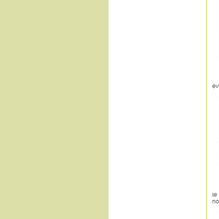
év
le
no