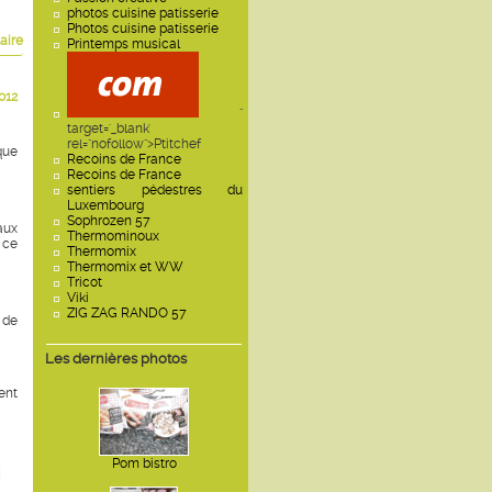
photos cuisine patisserie
Photos cuisine patisserie
aire
Printemps musical
012
"
target='_blank'
rel="nofollow">Ptitchef
que
Recoins de France
Recoins de France
sentiers pédestres du
Luxembourg
Sophrozen 57
aux
Thermominoux
 ce
Thermomix
Thermomix et WW
Tricot
Viki
ZIG ZAG RANDO 57
 de
Les dernières photos
tent
Pom bistro