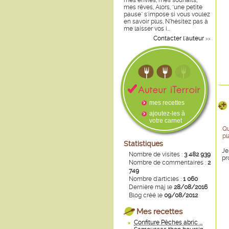
mes envies, mes souhaits,
J
mes rêves, Alors, "une petite
J
pause" s'impose si vous voulez
Je
en savoir plus, N’hésitez pas à
J
me laisser vos i...
A 
Contacter l'auteur
>>
J
mes recettes
ajoutez-les à
votre carnet
Qu
pl
Statistiques
Je
Nombre de visites :
3 482 939
pr
Nombre de commentaires :
2
749
Nombre d'articles :
1 060
Dernière màj le
28/08/2016
Blog créé le
09/08/2012
Mes recettes
Confiture Pêches abric ...