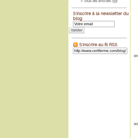
> Tous les articles (
33
)
S'inscrire à la newsletter du
blog
Valider
S'inscrire au fil RSS
le
le