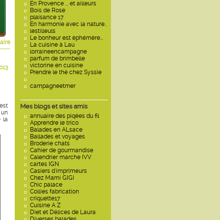
En Provence ... et ailleurs
Bois de Rose
plaisance 17
En harmonie avec la nature..
lestilleuls
Le bonheur est éphémère...
aire
La cuisine à Lau
lorraineencampagne
parfum de brimbelle
victorine en cuisine
013
Prendre le thé chez Syssie
campagneetmer
est
Mes blogs et sites amis
 un
annuaire des piqées du fil
 la
Apprendre le trico
Balades en ALsace
Ballades et voyages
Broderie chats
Cahier de gourmandise
Calendrier marche IVV
cartes IGN
Casiers d'imprimeurs
Chez Mami GIGI
Chic palace
Collies fabrication
criquette17
Cuisine A Z
Diet et Délices de Laura
Diverses balades