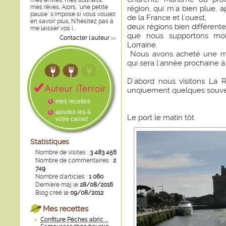
mes envies, mes souhaits,
mes rêves, Alors, "une petite
région, qui m'a bien plue, 
pause" s'impose si vous voulez
de la France et l'ouest,
en savoir plus, N’hésitez pas à
deux régions bien différente
me laisser vos i...
que nous supportons moin
Contacter l'auteur
>>
Lorraine.
Nous avons acheté une ma
qui sera l'année prochaine à
D'abord nous visitons La 
unqiuement quelques souven
mes recettes
ajoutez-les à
Le port le matin tôt
votre carnet
Statistiques
Nombre de visites :
3 483 456
Nombre de commentaires :
2
749
Nombre d'articles :
1 060
Dernière màj le
28/08/2016
Blog créé le
09/08/2012
Mes recettes
Confiture Pêches abric ...