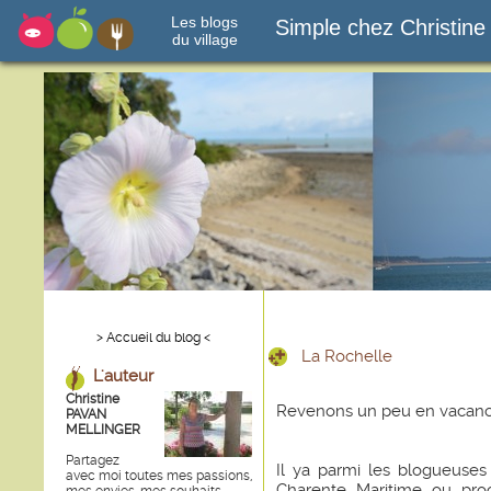
Les blogs
Simple chez Christine
du village
> Accueil du blog <
La Rochelle
L'auteur
Christine
Revenons un peu en vacances,
PAVAN
MELLINGER
Partagez
Il ya parmi les blogueuse
avec moi toutes mes passions,
Charente Maritime ou proc