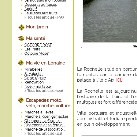
Samoussas thon boursin
Dessert aux fraises
Apéritif
Feuilletés aux fruits
> Tous les articles (
495
)
Mon jardin
Ma santé
OCTOBRE ROSE
Les fruits
Octobre 'Rose'
Ma vie en Lorraine
La Rochelle situé en bordur
Mirabelles
St Valentin
tempêtes par la barrière de
On se régale
balade à l'île d'Aix
ICI
.
Rénovation
Noël - ma table
La Rochelle est aujourd'hu
> Tous les articles (
120
)
l'estuaire de la Loire et l'
Escapades moto,
multiples et fort différenciée
vélo, marche, voiture
Marches à Fèves
Ville portuaire et industri
Marche à Koenigsmacker
administratif et tertiare pré
Oberbronn la fête, le ...
en plein développement.
Oberbronn et sa fête d ...
Marche de l'associatio ...
> Tous les articles (
111
)