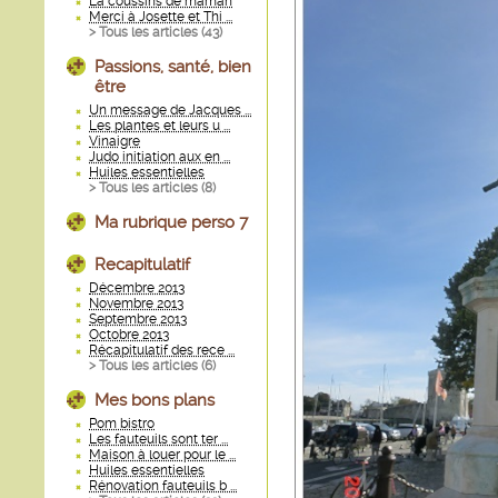
La coussins de maman
Merci à Josette et Thi ...
> Tous les articles (
43
)
Passions, santé, bien
être
Un message de Jacques ...
Les plantes et leurs u ...
Vinaigre
Judo initiation aux en ...
Huiles essentielles
> Tous les articles (
8
)
Ma rubrique perso 7
Recapitulatif
Décembre 2013
Novembre 2013
Septembre 2013
Octobre 2013
Récapitulatif des rece ...
> Tous les articles (
6
)
Mes bons plans
Pom bistro
Les fauteuils sont ter ...
Maison à louer pour le ...
Huiles essentielles
Rénovation fauteuils b ...