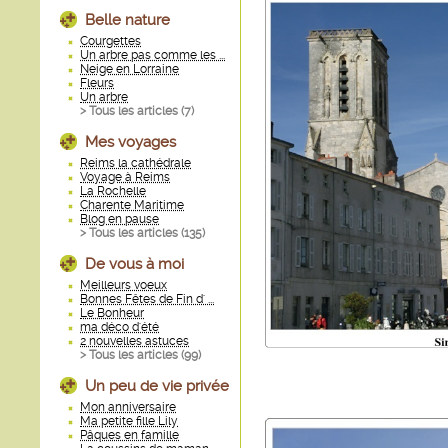
Belle nature
Courgettes
Un arbre pas comme les ...
Neige en Lorraine
Fleurs
Un arbre
> Tous les articles (
7
)
Mes voyages
Reims la cathédrale
Voyage à Reims
La Rochelle
Charente Maritime
Blog en pause
> Tous les articles (
135
)
De vous à moi
Meilleurs voeux
Bonnes Fêtes de Fin d' ...
Le Bonheur
ma déco d'été
2 nouvelles astuces
> Tous les articles (
99
)
Un peu de vie privée
Mon anniversaire
Ma petite fille Lily
Pâques en famille