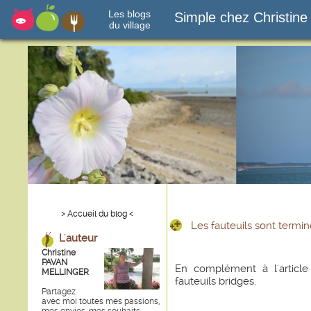
Les blogs
Simple chez Christine
du village
> Accueil du blog <
Les fauteuils sont termi
L'auteur
Christine
PAVAN
En complément à l'articl
MELLINGER
fauteuils bridges.
Partagez
avec moi toutes mes passions,