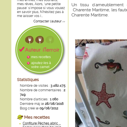
mes envies, mes souhaits,
mes rêves, Alors, "une petite
Un tissu d'ameublement 
pause" s'impose si vous voulez
Charente Maritime, les faut
en savoir plus, N’hésitez pas à
Charente Maritime.
me laisser vos i...
Contacter l'auteur
>>
mes recettes
ajoutez-les à
votre carnet
Statistiques
Nombre de visites :
3 482 475
Nombre de commentaires :
2
749
Nombre d'articles :
1 060
Dernière màj le
28/08/2016
Blog créé le
09/08/2012
Mes recettes
Confiture Pêches abric ...