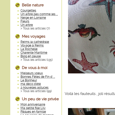
Belle nature
Courgettes
Un arbre pas comme les ...
Neige en Lorraine
Fleurs
Un arbre
> Tous les articles (
7
)
Mes voyages
Reims la cathédrale
Voyage à Reims
La Rochelle
Charente Maritime
Blog en pause
> Tous les articles (
135
)
De vous à moi
Meilleurs voeux
Bonnes Fêtes de Fin d' ...
Le Bonheur
ma déco d'été
2 nouvelles astuces
> Tous les articles (
99
)
Voilà les fauteuils , joli résult
Un peu de vie privée
Mon anniversaire
Ma petite fille Lily
Pâques en famille