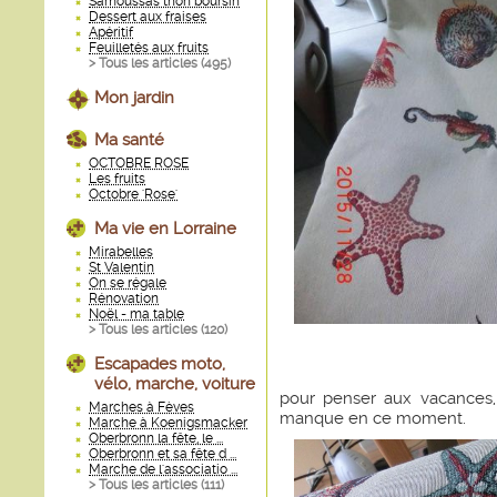
Samoussas thon boursin
Dessert aux fraises
Apéritif
Feuilletés aux fruits
> Tous les articles (
495
)
Mon jardin
Ma santé
OCTOBRE ROSE
Les fruits
Octobre 'Rose'
Ma vie en Lorraine
Mirabelles
St Valentin
On se régale
Rénovation
Noël - ma table
> Tous les articles (
120
)
Escapades moto,
vélo, marche, voiture
pour penser aux vacances, 
Marches à Fèves
manque en ce moment.
Marche à Koenigsmacker
Oberbronn la fête, le ...
Oberbronn et sa fête d ...
Marche de l'associatio ...
> Tous les articles (
111
)