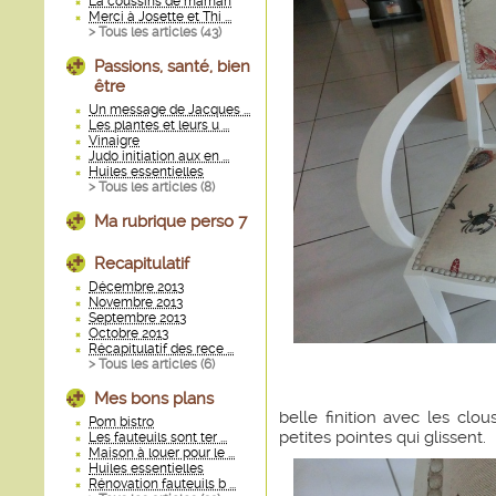
La coussins de maman
Merci à Josette et Thi ...
> Tous les articles (
43
)
Passions, santé, bien
être
Un message de Jacques ...
Les plantes et leurs u ...
Vinaigre
Judo initiation aux en ...
Huiles essentielles
> Tous les articles (
8
)
Ma rubrique perso 7
Recapitulatif
Décembre 2013
Novembre 2013
Septembre 2013
Octobre 2013
Récapitulatif des rece ...
> Tous les articles (
6
)
Mes bons plans
belle finition avec les clou
Pom bistro
petites pointes qui glissent.
Les fauteuils sont ter ...
Maison à louer pour le ...
Huiles essentielles
Rénovation fauteuils b ...