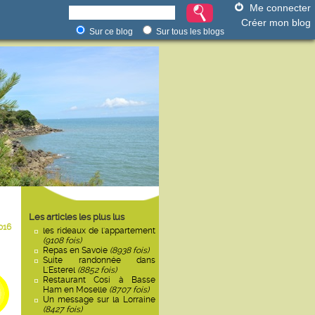
Me connecter
Créer mon blog
Sur ce blog
Sur tous les blogs
Les articles les plus lus
016
les rideaux de l'appartement
(9108 fois)
Repas en Savoie
(8938 fois)
Suite randonnée dans
L'Esterel
(8852 fois)
Restaurant Cosi à Basse
Ham en Moselle
(8707 fois)
Un message sur la Lorraine
(8427 fois)