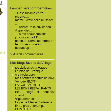
Les derniers commentaires
- C'est sublime cette
recette... ...
merci - Wow belle réussite!
...
- J'adore! Délicieux et peu
dispendieux. ...
- J'aime beaucoup ces
produits aussi! :D ...
bonjour - j'aime de temps en
temps les surgelés,
beaucoup ...
aire
> Plus de commentaires...
Mes blogs favoris du Village
les delices de la Hague
Le blog de Titanique
grainedesucre
Mes petites recettes de coxi
Vendée "BLOG"
LA GUILLAUMETTE
LES BONS RESTAURANTS
Bleu indigo et chocolat
chaud
33gourmande
La petite fille de Madeleine
Entre prés et champs
CUISINETTE