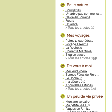
Belle nature
Courgettes
Un arbre pas comme les ...
Neige en Lorraine
Fleurs
Un arbre
> Tous les articles (
7
)
Mes voyages
Reims la cathédrale
Voyage à Reims
La Rochelle
Charente Maritime
Blog en pause
> Tous les articles (
135
)
De vous à moi
Meilleurs voeux
Bonnes Fêtes de Fin d' ...
Le Bonheur
ma déco d'été
2 nouvelles astuces
> Tous les articles (
99
)
Un peu de vie privée
Mon anniversaire
Ma petite fille Lily
Pâques en famille