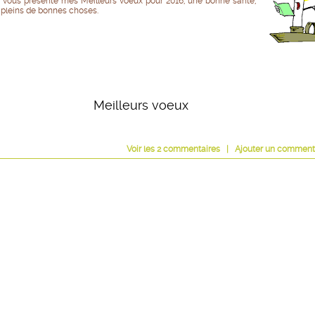
 vous présente mes Meilleurs voeux pour 2016, une bonne santé,
 pleins de bonnes choses.
Meilleurs voeux
Voir
les
2
commentaires
|
Ajouter un comment