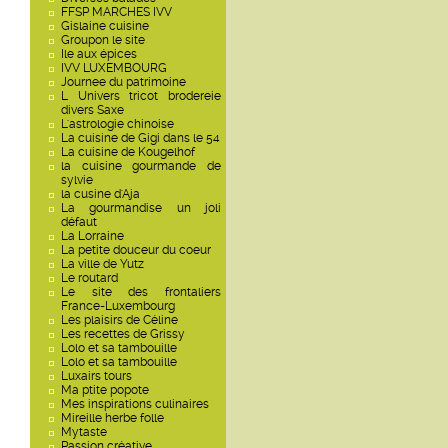
FFSP MARCHES IVV
Gislaine cuisine
Groupon le site
Ile aux épices
IVV LUXEMBOURG
Journee du patrimoine
L Univers tricot brodereie
divers Saxe
L'astrologie chinoise
La cuisine de Gigi dans le 54
La cuisine de Kougelhof
la cuisine gourmande de
sylvie
la cusine d'Aja
La gourmandise un joli
défaut
La Lorraine
La petite douceur du coeur
La ville de Yutz
Le routard
Le site des frontaliers
France-Luxembourg
Les plaisirs de Céline
Les recettes de Grissy
Lolo et sa tambouille
Lolo et sa tambouille
Luxairs tours
Ma ptite popote
Mes inspirations culinaires
Mireille herbe folle
Mytaste
Passion créative