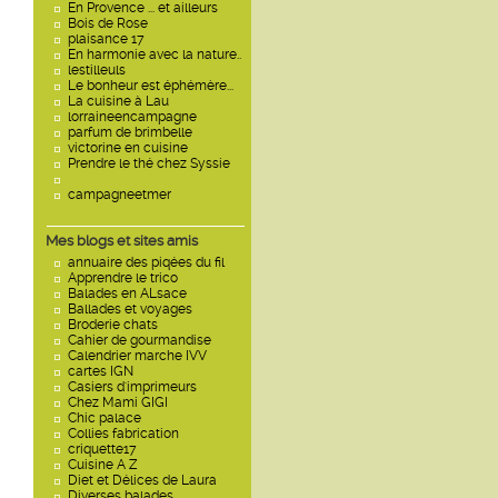
En Provence ... et ailleurs
Bois de Rose
plaisance 17
En harmonie avec la nature..
lestilleuls
Le bonheur est éphémère...
La cuisine à Lau
lorraineencampagne
parfum de brimbelle
victorine en cuisine
Prendre le thé chez Syssie
campagneetmer
Mes blogs et sites amis
annuaire des piqées du fil
Apprendre le trico
Balades en ALsace
Ballades et voyages
Broderie chats
Cahier de gourmandise
Calendrier marche IVV
cartes IGN
Casiers d'imprimeurs
Chez Mami GIGI
Chic palace
Collies fabrication
criquette17
Cuisine A Z
Diet et Délices de Laura
Diverses balades