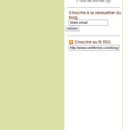
> Tous les articles (
33
)
S'inscrire à la newsletter du
blog
Valider
S'inscrire au fil RSS