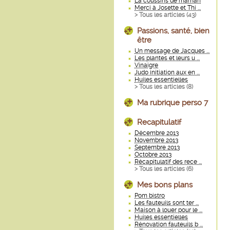
La coussins de maman
Merci à Josette et Thi ...
> Tous les articles (
43
)
Passions, santé, bien
être
Un message de Jacques ...
Les plantes et leurs u ...
Vinaigre
Judo initiation aux en ...
Huiles essentielles
> Tous les articles (
8
)
Ma rubrique perso 7
Recapitulatif
Décembre 2013
Novembre 2013
Septembre 2013
Octobre 2013
Récapitulatif des rece ...
> Tous les articles (
6
)
Mes bons plans
Pom bistro
Les fauteuils sont ter ...
Maison à louer pour le ...
Huiles essentielles
Rénovation fauteuils b ...