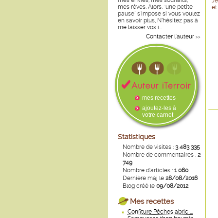
mes envies, mes souhaits,
Je
mes rêves, Alors, "une petite
et
pause" s'impose si vous voulez
en savoir plus, N’hésitez pas à
me laisser vos i...
Contacter l'auteur
>>
mes recettes
ajoutez-les à
votre carnet
Statistiques
Nombre de visites :
3 483 335
Nombre de commentaires :
2
749
Nombre d'articles :
1 060
Dernière màj le
28/08/2016
Blog créé le
09/08/2012
Mes recettes
Confiture Pêches abric ...