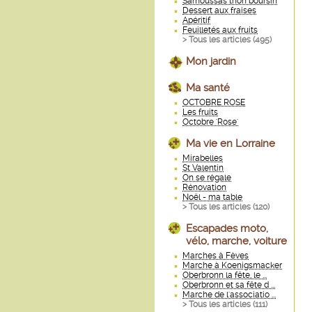
Samoussas thon boursin
Dessert aux fraises
Apéritif
Feuilletés aux fruits
> Tous les articles (
495
)
Mon jardin
Ma santé
OCTOBRE ROSE
Les fruits
Octobre 'Rose'
Ma vie en Lorraine
Mirabelles
St Valentin
On se régale
Rénovation
Noël - ma table
> Tous les articles (
120
)
Escapades moto,
vélo, marche, voiture
Marches à Fèves
Marche à Koenigsmacker
Oberbronn la fête, le ...
Oberbronn et sa fête d ...
Marche de l'associatio ...
> Tous les articles (
111
)