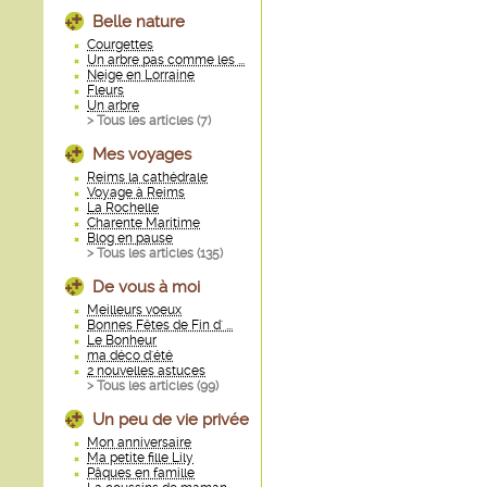
Belle nature
Courgettes
Un arbre pas comme les ...
Neige en Lorraine
Fleurs
Un arbre
> Tous les articles (
7
)
Mes voyages
Reims la cathédrale
Voyage à Reims
La Rochelle
Charente Maritime
Blog en pause
> Tous les articles (
135
)
De vous à moi
Meilleurs voeux
Bonnes Fêtes de Fin d' ...
Le Bonheur
ma déco d'été
2 nouvelles astuces
> Tous les articles (
99
)
Un peu de vie privée
Mon anniversaire
Ma petite fille Lily
Pâques en famille