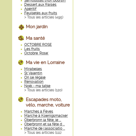
Samoussas thon boursin
Dessert aux fraises
Apéritif
Feuilletés aux fruits
> Tous les articles (
495
)
Mon jardin
Ma santé
OCTOBRE ROSE
Les fruits
Octobre 'Rose'
Ma vie en Lorraine
Mirabelles
St Valentin
On se régale
Rénovation
Noël - ma table
> Tous les articles (
120
)
Escapades moto,
vélo, marche, voiture
Marches à Fèves
Marche à Koenigsmacker
Oberbronn la fête, le ...
Oberbronn et sa fête d ...
Marche de l'associatio ...
> Tous les articles (
111
)