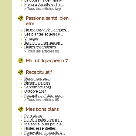
La coussins de maman
Merci à Josette et Thi ...
> Tous les articles (
43
)
Passions, santé, bien
être
Un message de Jacques ...
Les plantes et leurs u ...
Vinaigre
Judo initiation aux en ...
Huiles essentielles
> Tous les articles (
8
)
Ma rubrique perso 7
Recapitulatif
Décembre 2013
Novembre 2013
Septembre 2013
Octobre 2013
Récapitulatif des rece ...
> Tous les articles (
6
)
Mes bons plans
Pom bistro
Les fauteuils sont ter ...
Maison à louer pour le ...
Huiles essentielles
Rénovation fauteuils b ...