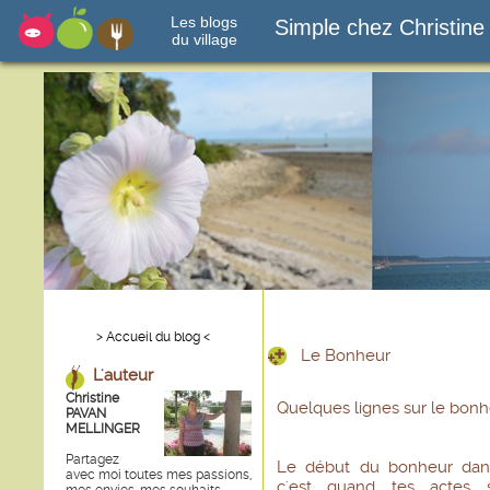
Les blogs
Simple chez Christine
du village
> Accueil du blog <
Le Bonheur
L'auteur
Christine
Quelques lignes sur le bon
PAVAN
MELLINGER
Partagez
Le début du bonheur dans
avec moi toutes mes passions,
c'est quand tes actes 