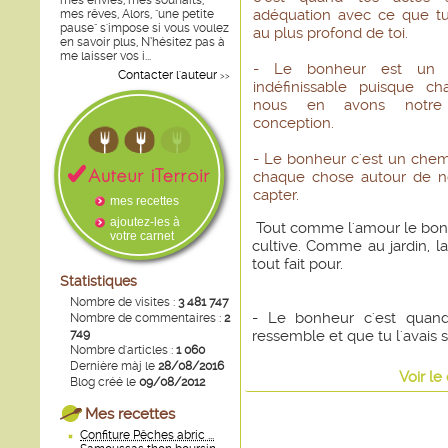
mes envies, mes souhaits,
adéquation avec ce que t
mes rêves, Alors, "une petite
pause" s'impose si vous voulez
au plus profond de toi.
en savoir plus, N’hésitez pas à
me laisser vos i...
- Le bonheur est un 
Contacter l'auteur
>>
indéfinissable puisque c
nous en avons notre
conception.
- Le bonheur c'est un chemi
chaque chose autour de no
capter.
mes recettes
ajoutez-les à
Tout comme l'amour le bonheu
votre carnet
cultive. Comme au jardin, la
tout fait pour.
Statistiques
Nombre de visites :
3 481 747
- Le bonheur c'est quand 
Nombre de commentaires :
2
749
ressemble et que tu l'avais 
Nombre d'articles :
1 060
Dernière màj le
28/08/2016
Voir
le
Blog créé le
09/08/2012
Mes recettes
Confiture Pêches abric ...