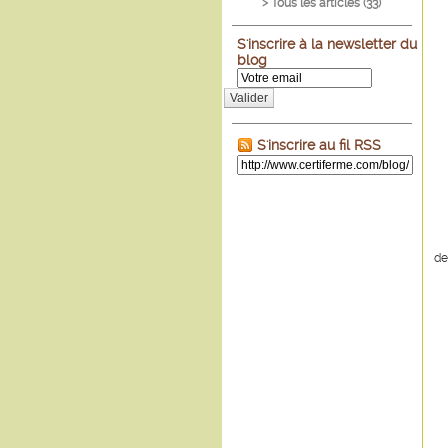
> Tous les articles (
33
)
S'inscrire à la newsletter du
blog
Valider
S'inscrire au fil RSS
de