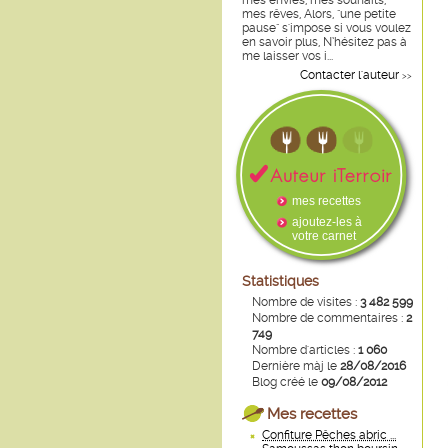
mes envies, mes souhaits,
mes rêves, Alors, "une petite
pause" s'impose si vous voulez
en savoir plus, N’hésitez pas à
me laisser vos i...
Contacter l'auteur
>>
mes recettes
ajoutez-les à
votre carnet
Statistiques
Nombre de visites :
3 482 599
Nombre de commentaires :
2
749
Nombre d'articles :
1 060
Dernière màj le
28/08/2016
Blog créé le
09/08/2012
Mes recettes
Confiture Pêches abric ...