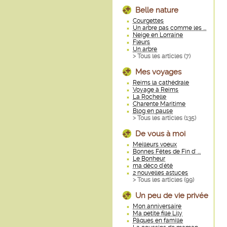
Belle nature
Courgettes
Un arbre pas comme les ...
Neige en Lorraine
Fleurs
Un arbre
> Tous les articles (
7
)
Mes voyages
Reims la cathédrale
Voyage à Reims
La Rochelle
Charente Maritime
Blog en pause
> Tous les articles (
135
)
De vous à moi
Meilleurs voeux
Bonnes Fêtes de Fin d' ...
Le Bonheur
ma déco d'été
2 nouvelles astuces
> Tous les articles (
99
)
Un peu de vie privée
Mon anniversaire
Ma petite fille Lily
Pâques en famille