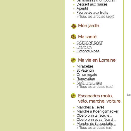
Samoussas thon boursin
Dessert aux fraises
Apéritif
Feuilletés aux fruits
> Tous les articles (
495
)
Mon jardin
Ma santé
OCTOBRE ROSE
Les fruits
Octobre 'Rose'
Ma vie en Lorraine
Mirabelles
St Valentin
On se régale
Rénovation
Noël - ma table
> Tous les articles (
120
)
le
Escapades moto,
vélo, marche, voiture
Marches à Fèves
Marche à Koenigsmacker
Oberbronn la fête, le ...
Oberbronn et sa fête d ...
Marche de l'associatio ...
> Tous les articles (
111
)