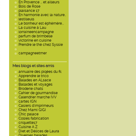
En Provence ... et ailleurs
Bois de Rose
plaisance 17
En harmonie avec la nature..
lestilleuls
Le bonheur est éphémère...
La cuisine à Lau
lorraineencampagne
parfum de brimbelle
victorine en cuisine
Prendre le thé chez Syssie
campagneetmer
Mes blogs et sites amis
annuaire des piqées du fil
Apprendre le trico
Balades en ALsace
Ballades et voyages
Broderie chats
Cahier de gourmandise
Calendrier marche IVV
cartes IGN
Casiers d'imprimeurs
Chez Mami GIGI
Chic palace
Collies fabrication
criquette17
Cuisine A Z
Diet et Délices de Laura
Diverses balades