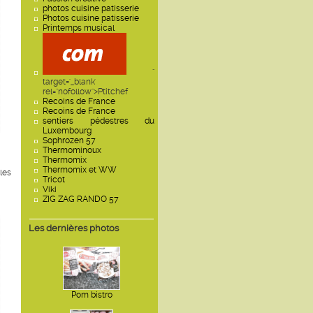
photos cuisine patisserie
Photos cuisine patisserie
Printemps musical
"
target='_blank'
rel="nofollow">Ptitchef
Recoins de France
Recoins de France
sentiers pédestres du
Luxembourg
Sophrozen 57
Thermominoux
Thermomix
Thermomix et WW
les
Tricot
Viki
ZIG ZAG RANDO 57
Les dernières photos
Pom bistro