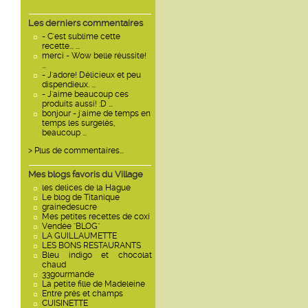
Les derniers commentaires
- C'est sublime cette
recette... ...
merci - Wow belle réussite!
...
- J'adore! Délicieux et peu
dispendieux. ...
- J'aime beaucoup ces
produits aussi! :D ...
bonjour - j'aime de temps en
temps les surgelés,
beaucoup ...
> Plus de commentaires...
Mes blogs favoris du Village
les delices de la Hague
Le blog de Titanique
grainedesucre
Mes petites recettes de coxi
Vendée "BLOG"
LA GUILLAUMETTE
LES BONS RESTAURANTS
Bleu indigo et chocolat
chaud
33gourmande
La petite fille de Madeleine
Entre prés et champs
CUISINETTE