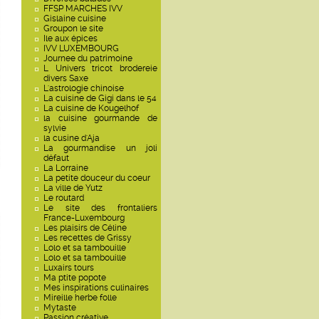
FFSP MARCHES IVV
Gislaine cuisine
Groupon le site
Ile aux épices
IVV LUXEMBOURG
Journee du patrimoine
L Univers tricot brodereie
divers Saxe
L'astrologie chinoise
La cuisine de Gigi dans le 54
La cuisine de Kougelhof
la cuisine gourmande de
sylvie
la cusine d'Aja
La gourmandise un joli
défaut
La Lorraine
La petite douceur du coeur
La ville de Yutz
Le routard
Le site des frontaliers
France-Luxembourg
Les plaisirs de Céline
Les recettes de Grissy
Lolo et sa tambouille
Lolo et sa tambouille
Luxairs tours
Ma ptite popote
Mes inspirations culinaires
Mireille herbe folle
Mytaste
Passion créative