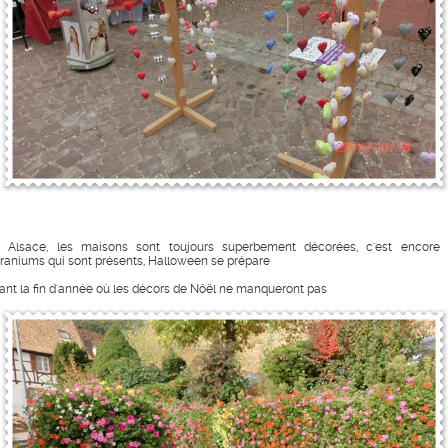
 Alsace, les maisons sont toujours superbement décorées, c'est encore 
raniums qui sont présents, Halloween se prépare
ant la fin d'année où les décors de Nôël ne manqueront pas