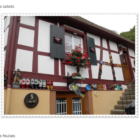
s sabots
s feuilles