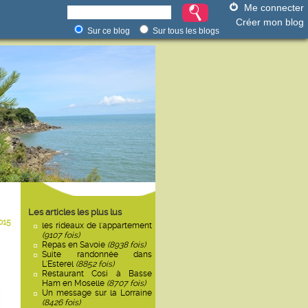
Me connecter
Créer mon blog
Sur ce blog
Sur tous les blogs
Les articles les plus lus
015
les rideaux de l'appartement
(9107 fois)
Repas en Savoie
(8938 fois)
Suite randonnée dans
L'Esterel
(8852 fois)
Restaurant Cosi à Basse
Ham en Moselle
(8707 fois)
Un message sur la Lorraine
(8426 fois)