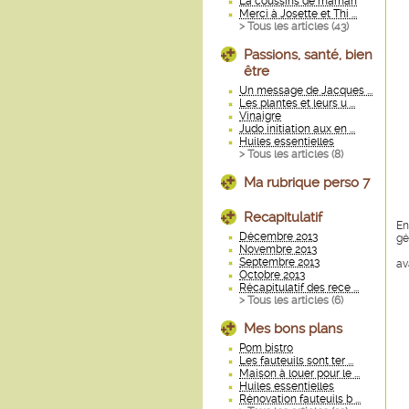
La coussins de maman
Merci à Josette et Thi ...
> Tous les articles (
43
)
Passions, santé, bien
être
Un message de Jacques ...
Les plantes et leurs u ...
Vinaigre
Judo initiation aux en ...
Huiles essentielles
> Tous les articles (
8
)
Ma rubrique perso 7
Recapitulatif
En
Décembre 2013
gé
Novembre 2013
Septembre 2013
av
Octobre 2013
Récapitulatif des rece ...
> Tous les articles (
6
)
Mes bons plans
Pom bistro
Les fauteuils sont ter ...
Maison à louer pour le ...
Huiles essentielles
Rénovation fauteuils b ...