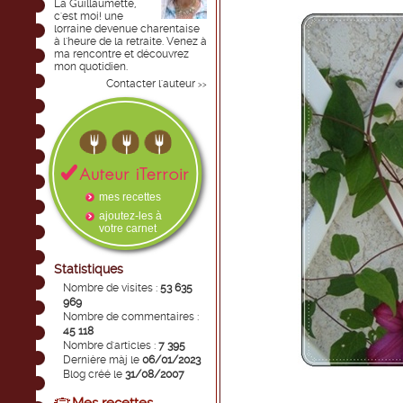
La Guillaumette,
c'est moi! une
lorraine devenue charentaise
à l'heure de la retraite. Venez à
ma rencontre et découvrez
mon quotidien.
Contacter l'auteur
>>
mes recettes
ajoutez-les à
votre carnet
Statistiques
Nombre de visites :
53 635
969
Nombre de commentaires :
45 118
Nombre d'articles :
7 395
Dernière màj le
06/01/2023
Blog créé le
31/08/2007