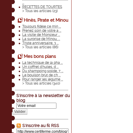
...
RECETTES DE TOURTES
> Tous les articles (
23
)
Hinès, Pirate et Minou
Toujours fidèle ce min ...
Prenez soin de votre a ...
La visite de Monsieur ...
La surprise de Minou, ...
Triste anniversaire, 3 ...
> Tous les articles (
86
)
Mes bons plans
La technique de la pha ...
Un coffret d'huiles, d ...
Du shampoing solide, 7 ...
Le bouillon brut de ch ...
Pour ranger les légume ...
> Tous les articles (
340
)
S'inscrire à la newsletter du
blog
Valider
S'inscrire au fil RSS