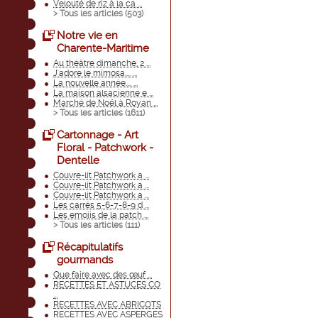
Velouté de riz à la ca ...
> Tous les articles (
503
)
Notre vie en
Charente-Maritime
Au théâtre dimanche, 2 ...
J'adore le mimosa.... ...
La nouvelle année.... ...
La maison alsacienne e ...
Marché de Noël à Royan ...
> Tous les articles (
1611
)
Cartonnage - Art
Floral - Patchwork -
Dentelle
Couvre-lit Patchwork a ...
Couvre-lit Patchwork a ...
Couvre-lit Patchwork a ...
Les carrés 5-6-7-8-9 d ...
Les emojis de la patch ...
> Tous les articles (
111
)
Récapitulatifs
gourmands
Que faire avec des œuf ...
RECETTES ET ASTUCES CO
...
RECETTES AVEC ABRICOTS
RECETTES AVEC ASPERGES