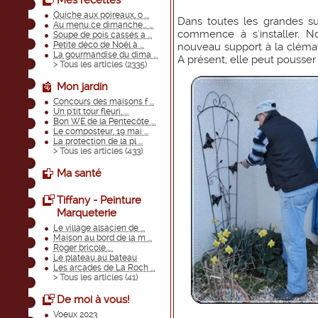
Mes recettes
Quiche aux poireaux, o ...
Dans toutes les grandes sur
Au menu ce dimanche... ...
commence à s'installer. N
Soupe de pois cassés a ...
Petite déco de Noël à ...
nouveau support à la clémati
La gourmandise du dima ...
A présent, elle peut pousser 
> Tous les articles (
2335
)
Mon jardin
Concours des maisons f ...
Un p'tit tour fleuri, ...
Bon WE de la Pentecôte ...
Le composteur, 19 mai ...
La protection de la pl ...
> Tous les articles (
433
)
Ma santé
Tiffany - Peinture
Marqueterie
Le village alsacien de ...
Maison au bord de la m ...
Roger bricole.....
Le plateau au bateau
Les arcades de La Roch ...
> Tous les articles (
41
)
De moi à vous!
Voeux 2023