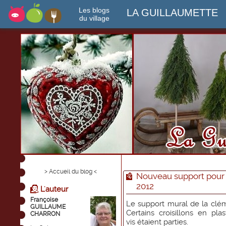
Les blogs
LA GUILLAUMETTE
du village
> Accueil du blog <
Nouveau support pour l
2012
L'auteur
Françoise
Le support mural de la cléma
GUILLAUME
Certains croisillons en pla
CHARRON
vis étaient parties.