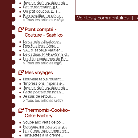
Joyeux Noël, 24 décemb ...
Petite récréation, 9 f ...
Un p'tit coucou, 11 ja ...
Bon réveillon, 31 déce ...
Voir
les
9
commentaires
|
> Tous les articles (
1189
)
Point compté -
Couture - Sashiko
Le carrelet d'Isabelle ...
Des fils d'Aloe Vera, ...
SAL d'Isabelle Vautier ...
Le cadeau MAKEASY, 8 d ...
Les hippopotames de Be ...
> Tous les articles (
256
)
Mes voyages
Nouvelle table roulant ...
"Impressions impériale ...
Joyeux Noël, 24 décemb ...
Carte postale de nos v ...
Je suis de retour.... ...
> Tous les articles (
467
)
Thermomix-Cookéo-
Cake Factory
Soupe aux verts de poi ...
Poireaux mimosa vinaig ...
Le gâteau "super pomme ...
Tartelettes à la crème ...