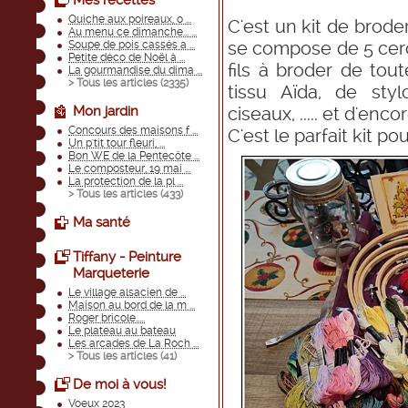
Mes recettes
Quiche aux poireaux, o ...
C'est un kit de brod
Au menu ce dimanche... ...
se compose de 5 cer
Soupe de pois cassés a ...
Petite déco de Noël à ...
fils à broder de tou
La gourmandise du dima ...
> Tous les articles (
2335
)
tissu Aïda, de stylo
ciseaux, ..... et d'enc
Mon jardin
Concours des maisons f ...
C'est le parfait kit po
Un p'tit tour fleuri, ...
Bon WE de la Pentecôte ...
Le composteur, 19 mai ...
La protection de la pl ...
> Tous les articles (
433
)
Ma santé
Tiffany - Peinture
Marqueterie
Le village alsacien de ...
Maison au bord de la m ...
Roger bricole.....
Le plateau au bateau
Les arcades de La Roch ...
> Tous les articles (
41
)
De moi à vous!
Voeux 2023