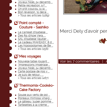
Joyeux Noël, 24 décemb ...
Petite récréation, 9 f ...
Un p'tit coucou, 11 ja ...
Bon réveillon, 31 déce ...
> Tous les articles (
1189
)
Point compté -
Couture - Sashiko
Merci Dely d'avoir pen
Le carrelet d'Isabelle ...
Des fils d'Aloe Vera, ...
SAL d'Isabelle Vautier ...
Le cadeau MAKEASY, 8 d ...
Les hippopotames de Be ...
> Tous les articles (
256
)
Mes voyages
Voir
les
7
commentaires
|
Nouvelle table roulant ...
"Impressions impériale ...
Joyeux Noël, 24 décemb ...
Carte postale de nos v ...
Je suis de retour.... ...
> Tous les articles (
467
)
Thermomix-Cookéo-
Cake Factory
Soupe aux verts de poi ...
Poireaux mimosa vinaig ...
Le gâteau "super pomme ...
Tartelettes à la crème ...