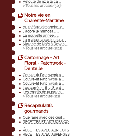
Velouté de riz à la ca ...
> Tous les articles (
503
)
Notre vie en
Charente-Maritime
Au théâtre dimanche, 2 ...
J'adore le mimosa.... ...
La nouvelle année.... ...
La maison alsacienne e ...
Marché de Noël à Royan ...
> Tous les articles (
1611
)
Cartonnage - Art
Floral - Patchwork -
Dentelle
Couvre-lit Patchwork a ...
Couvre-lit Patchwork a ...
Couvre-lit Patchwork a ...
Les carrés 5-6-7-8-9 d ...
Les emojis de la patch ...
> Tous les articles (
111
)
Récapitulatifs
gourmands
Que faire avec des œuf ...
RECETTES ET ASTUCES CO
...
RECETTES AVEC ABRICOTS
RECETTES AVEC ASPERGES