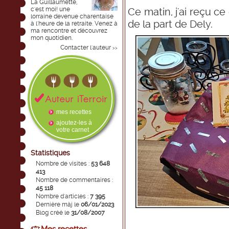
La Guillaumette,
c'est moi! une
Ce matin, j'ai reçu ce
lorraine devenue charentaise
de la part de Dely.
à l'heure de la retraite. Venez à
ma rencontre et découvrez
mon quotidien.
Contacter l'auteur
>>
mes recettes
ajoutez-les à
votre carnet
Statistiques
Nombre de visites :
53 648
413
Nombre de commentaires :
45 118
Nombre d'articles :
7 395
Dernière màj le
06/01/2023
Blog créé le
31/08/2007