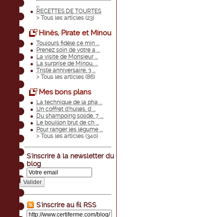
...
RECETTES DE TOURTES
> Tous les articles (
23
)
Hinès, Pirate et Minou
Toujours fidèle ce min ...
Prenez soin de votre a ...
La visite de Monsieur ...
La surprise de Minou, ...
Triste anniversaire, 3 ...
> Tous les articles (
86
)
Mes bons plans
La technique de la pha ...
Un coffret d'huiles, d ...
Du shampoing solide, 7 ...
Le bouillon brut de ch ...
Pour ranger les légume ...
> Tous les articles (
340
)
S'inscrire à la newsletter du
blog
Valider
S'inscrire au fil RSS