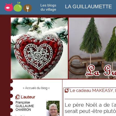
Les blogs
LA GUILLAUMETTE
du village
> Accueil du blog <
Le cadeau MAKEASY, 
L'auteur
Françoise
Le père Noël a de l'
GUILLAUME
CHARRON
serait peut-être plutô